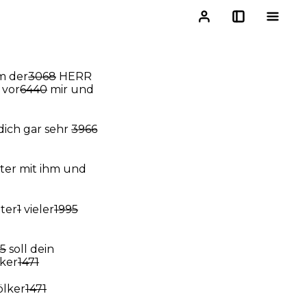
m der
3068
HERR
vor
6440
mir und
dich gar sehr
3966
ter mit ihm und
ater
1
vieler
1995
5
soll dein
ker
1471
ölker
1471