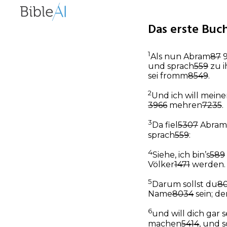
Das erste Buch
1
Als nun Abram
87
und sprach
559
zu 
sei fromm
8549
.
2
Und ich will mein
3966
mehren
7235
.
3
Da fiel
5307
Abram
sprach
559
:
4
Siehe, ich bin’s
589
Völker
1471
werden.
5
Darum sollst du
8
Name
8034
sein; d
6
und will dich gar 
machen
5414
, und 