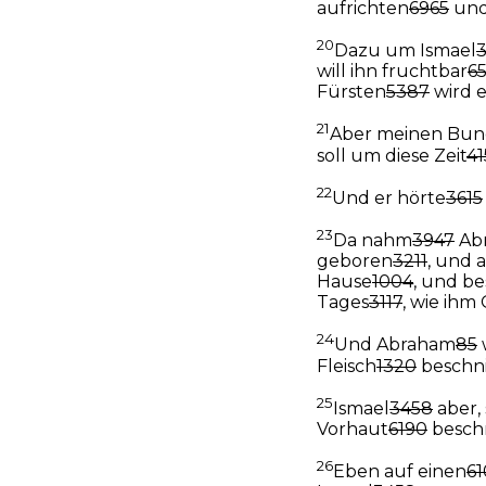
aufrichten
6965
und
20
Dazu um Ismael
will ihn fruchtbar
6
Fürsten
5387
wird 
21
Aber meinen Bu
soll um diese Zeit
41
22
Und er hörte
3615
23
Da nahm
3947
Ab
geboren
3211
, und a
Hause
1004
, und be
Tages
3117
, wie ihm
24
Und Abraham
85
Fleisch
1320
beschni
25
Ismael
3458
aber,
Vorhaut
6190
besch
26
Eben auf einen
61