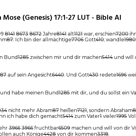
 Mose (Genesis) 17:1-27 LUT - Bible AI
99
8141
8673
8672
Jahre
8141
alt
1121
war, erschien
7200
ih
ihm
87
: Ich bin der allmächtige
7706
Gott
410
; wandle
1980
en Bund
1285
zwischen mir und dir machen
5414
und will 
87
auf sein Angesicht
6440
. Und Gott
430
redete
1696
wei
und habe meinen Bund
1285
mit dir, und du sollst ein V
034
nicht mehr Abram
87
heißen
7121
, sondern Abraham
8
enn ich habe dich gemacht
5414
zum Vater
1
vieler
1995
Völ
sehr
3966
3966
fruchtbar
6509
machen und will von dir V
sollen auch Könige
4428
von dir kommen
3318
.