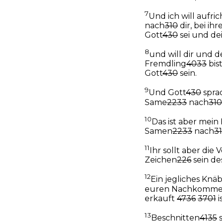
7
Und ich will aufri
nach
310
dir, bei i
Gott
430
sei und de
8
und will dir und
Fremdling
4033
bis
Gott
430
sein.
9
Und Gott
430
spra
Same
2233
nach
310
10
Das ist aber mei
Samen
2233
nach
3
11
Ihr sollt aber die
Zeichen
226
sein d
12
Ein jegliches Knäb
euren Nachkomm
erkauft
4736
3701
i
13
Beschnitten
4135
s