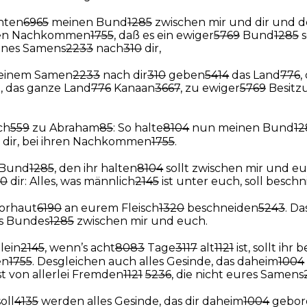
chten
6965
meinen Bund
1285
zwischen mir und dir und 
hren Nachkommen
1755
, daß es ein ewiger
5769
Bund
1285
s
ines Samens
2233
nach
310
dir,
 deinem Samen
2233
nach dir
310
geben
5414
das Land
776
,
t, das ganze Land
776
Kanaan
3667
, zu ewiger
5769
Besitz
ch
559
zu Abraham
85
: So halte
8104
nun meinen Bund
12
dir, bei ihren Nachkommen
1755
.
n Bund
1285
, den ihr halten
8104
sollt zwischen mir und 
10
dir: Alles, was männlich
2145
ist unter euch, soll beschn
 Vorhaut
6190
an eurem Fleisch
1320
beschneiden
5243
. Da
es Bundes
1285
zwischen mir und euch.
lein
2145
, wenn’s acht
8083
Tage
3117
alt
1121
ist, sollt ihr
en
1755
. Desgleichen auch alles Gesinde, das daheim
1004
st von allerlei Fremden
1121
5236
, die nicht eures Samens
oll
4135
werden alles Gesinde, das dir daheim
1004
gebor