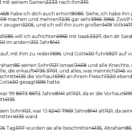
 mit seinem Samen
2233
nach ihm
310
.
3458
habe ich dich auch erhört
8085
. Siehe, ich habe ih
509
machen und mehren
7235
gar sehr
3966
3966
. Zwölf
er zeugen
3205
, und ich will ihn zum großen
1419
Volk
147
nd
1285
will ich aufrichten
6965
mit Isaak
3327
, den dir Sara
50
im andern
312
Jahr
8141
.
auf, mit ihm zu reden
1696
. Und Gott
430
fuhr
5927
auf v
raham
85
seinen Sohn
1121
Ismael
3458
und alle Knechte, 
lle, die erkauft
4736
3701
, und alles, was männlich
2145
wa
schnitt
4135
die Vorhaut
6190
an ihrem Fleisch
1320
ebend
 Gott
430
gesagt
1696
hatte.
war 99
8673
8672
Jahre
8141
alt
1121
, da er die Vorhaut
619
tt
4135
.
 sein Sohn
1121
, war 13
6240
7969
Jahre
8141
alt
1121
, da sei
nitten
4135
ward.
06
Tag
3117
wurden sie alle beschnitten
4135
, Abraham
85