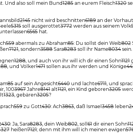
st. Und also soll mein Bund
1285
an eurem Fleisch
1320
se
annsbild
2145
nicht wird beschnitten
6189
an der Vorhau
Seele
5315
soll ausgerottet
3772
werden aus seinem Volk
unterlassen
6565
hat.
ach
559
abermals zu Abraham
85
: Du sollst dein Weib
802
ßen
7121
, sondern
3588
Sara
8283
soll ihr Name
8034
sein.
 segnen
1288
, und auch von ihr will ich dir einen Sohn
1121
288
, und Völker
1471
sollen aus ihr werden und Könige
44
ham
85
auf sein Angesicht
6440
und lachte
6711
, und spra
mir, 100
3967
Jahre
8141
alt
1121
, ein Kind geboren
3205
werd
lt
1323
, gebären
3205
?
prach
559
zu Gott
430
: Ach
3863
, daß Ismael
3458
leben
2
t
430
: Ja, Sara
8283
, dein Weib
802
, soll
61
dir einen Sohn
11
3327
heißen
7121
; denn mit ihm will ich meinen ewigen
57