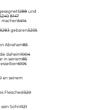
n gesegnet
1288
und
6240
8147
1
machen
5414
.
8283
gebären
3205
on Abraham
85
.
die daheim
1004
r in seinem
85
esselben
6106
0
an seinem
nes Fleisches
1320
, sein Sohn
1121