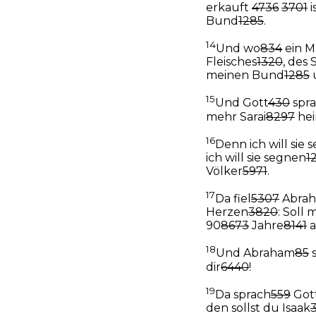
erkauft
4736
3701
i
Bund
1285
.
14
Und wo
834
ein M
Fleisches
1320
, des 
meinen Bund
1285
15
Und Gott
430
spr
mehr Sarai
8297
hei
16
Denn ich will sie
ich will sie segnen
1
Völker
5971
.
17
Da fiel
5307
Abra
Herzen
3820
: Soll 
90
8673
Jahre
8141
a
18
Und Abraham
85
s
dir
6440
!
19
Da sprach
559
Got
den sollst du Isaak