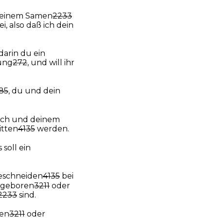
deinem Samen
2233
ei, also daß ich dein
 darin du ein
ung
272
, und will ihr
85
, du und dein
euch und deinem
itten
4135
werden.
s soll ein
 beschneiden
4135
bei
geboren
3211
oder
2233
sind.
en
3211
oder