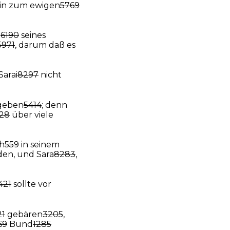
in zum ewigen
5769
t
6190
seines
5971
, darum daß es
Sarai
8297
nicht
geben
5414
; denn
28
über viele
ch
559
in seinem
en, und Sara
8283
,
421
sollte vor
21
gebären
3205
,
69
Bund
1285