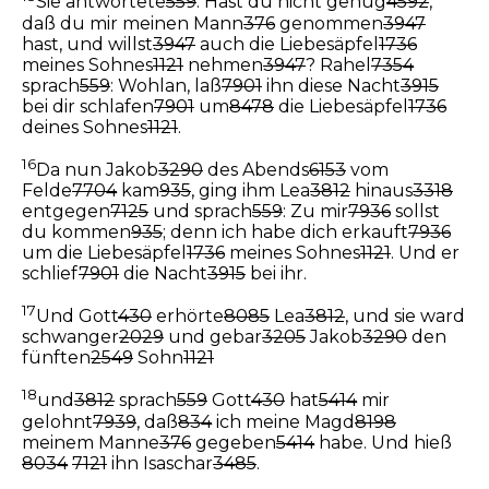
Sie antwortete
559
: Hast du nicht genug
4592
,
daß du mir meinen Mann
376
genommen
3947
hast, und willst
3947
auch die Liebesäpfel
1736
meines Sohnes
1121
nehmen
3947
? Rahel
7354
sprach
559
: Wohlan, laß
7901
ihn diese Nacht
3915
bei dir schlafen
7901
um
8478
die Liebesäpfel
1736
deines Sohnes
1121
.
16
Da nun Jakob
3290
des Abends
6153
vom
Felde
7704
kam
935
, ging ihm Lea
3812
hinaus
3318
entgegen
7125
und sprach
559
: Zu mir
7936
sollst
du kommen
935
; denn ich habe dich erkauft
7936
um die Liebesäpfel
1736
meines Sohnes
1121
. Und er
schlief
7901
die Nacht
3915
bei ihr.
17
Und Gott
430
erhörte
8085
Lea
3812
, und sie ward
schwanger
2029
und gebar
3205
Jakob
3290
den
fünften
2549
Sohn
1121
18
und
3812
sprach
559
Gott
430
hat
5414
mir
gelohnt
7939
, daß
834
ich meine Magd
8198
meinem Manne
376
gegeben
5414
habe. Und hieß
8034
7121
ihn Isaschar
3485
.