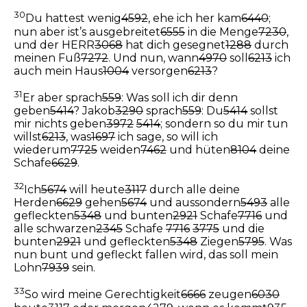
30
Du hattest wenig
4592
, ehe ich her kam
6440
;
nun aber ist’s ausgebreitet
6555
in die Menge
7230
,
und der HERR
3068
hat dich gesegnet
1288
durch
meinen Fuß
7272
. Und nun, wann
4970
soll
6213
ich
auch mein Haus
1004
versorgen
6213
?
31
Er aber sprach
559
: Was soll ich dir denn
geben
5414
? Jakob
3290
sprach
559
: Du
5414
sollst
mir nichts geben
3972
5414
; sondern so du mir tun
willst
6213
, was
1697
ich sage, so will ich
wiederum
7725
weiden
7462
und hüten
8104
deine
Schafe
6629
.
32
Ich
5674
will heute
3117
durch alle deine
Herden
6629
gehen
5674
und aussondern
5493
alle
gefleckten
5348
und bunten
2921
Schafe
7716
und
alle schwarzen
2345
Schafe
7716
3775
und die
bunten
2921
und gefleckten
5348
Ziegen
5795
. Was
nun bunt und gefleckt fallen wird, das soll mein
Lohn
7939
sein.
33
So wird meine Gerechtigkeit
6666
zeugen
6030