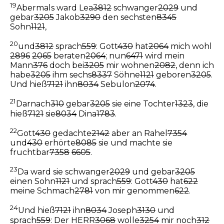
19
Abermals ward Lea
3812
schwanger
2029
und
gebar
3205
Jakob
3290
den sechsten
8345
Sohn
1121
,
20
und
3812
sprach
559
: Gott
430
hat
2064
mich wohl
2896
2065
beraten
2064
; nun
6471
wird mein
Mann
376
doch bei
3205
mir wohnen
2082
, denn ich
habe
3205
ihm sechs
8337
Söhne
1121
geboren
3205
.
Und hieß
7121
ihn
8034
Sebulon
2074
.
21
Darnach
310
gebar
3205
sie eine Tochter
1323
, die
hieß
7121
sie
8034
Dina
1783
.
22
Gott
430
gedachte
2142
aber an Rahel
7354
und
430
erhörte
8085
sie und machte sie
fruchtbar
7358
6605
.
23
Da ward sie schwanger
2029
und gebar
3205
einen Sohn
1121
und sprach
559
: Gott
430
hat
622
meine Schmach
2781
von mir genommen
622
.
24
Und hieß
7121
ihn
8034
Joseph
3130
und
sprach
559
: Der HERR
3068
wolle
3254
mir noch
312