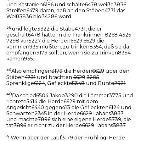
und Kastanien
6196
und schälte
6478
weiße
3836
Streifen
6479
daran, daß an den Stäben
4731
das
Weiß
3836
bloß
4286
ward,
38
und legte
3322
die Stäbe
4731
, die er
geschält
6478
hatte, in die Tränkrinnen
8268
4325
7298
vor
5227
die Herden
6629
,
6629
die
kommen
935
mußten, zu trinken
8354
, daß sie da
empfangen
3179
sollten, wenn sie zu trinken
8354
kämen
935
.
39
Also empfingen
3179
die Herden
6629
über den
Stäben
4731
und brachten
6629
3205
Sprenklige
6124
, Gefleckte
5348
und Bunte
2921
.
40
Da schied
6504
Jakob
3290
die Lämmer
3775
und
richtete
5414
die Herde
6629
mit dem
Angesicht
6440
gegen
413
die Gefleckten
6124
und
Schwarzen
2345
in der Herde
6629
Labans
3837
und machte
7896
sich eine eigene Herde
5739
, die
tat
7896
er nicht zu der Herde
6629
Labans
3837
.
41
Wenn aber der Lauf
3179
der Frühling–Herde