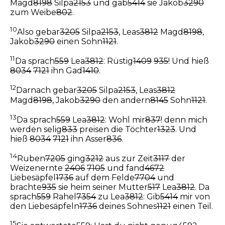
Magd
8198
Silpa
2153
und gab
5414
sie Jakob
3290
zum Weibe
802
.
10
Also gebar
3205
Silpa
2153
, Leas
3812
Magd
8198
,
Jakob
3290
einen Sohn
1121
.
11
Da sprach
559
Lea
3812
: Rüstig
1409
935
! Und hieß
8034
7121
ihn Gad
1410
.
12
Darnach gebar
3205
Silpa
2153
, Leas
3812
Magd
8198
, Jakob
3290
den andern
8145
Sohn
1121
.
13
Da sprach
559
Lea
3812
: Wohl mir
837
! denn mich
werden selig
833
preisen die Töchter
1323
. Und
hieß
8034
7121
ihn Asser
836
.
14
Ruben
7205
ging
3212
aus zur Zeit
3117
der
Weizenernte
2406
7105
und fand
4672
Liebesäpfel
1736
auf dem Felde
7704
und
brachte
935
sie heim seiner Mutter
517
Lea
3812
. Da
sprach
559
Rahel
7354
zu Lea
3812
: Gib
5414
mir von
den Liebesäpfeln
1736
deines Sohnes
1121
einen Teil.
15