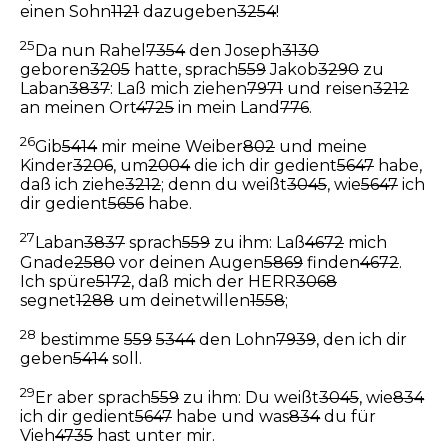
einen Sohn
1121
dazugeben
3254
!
25
Da nun Rahel
7354
den Joseph
3130
geboren
3205
hatte, sprach
559
Jakob
3290
zu
Laban
3837
: Laß mich ziehen
7971
und reisen
3212
an meinen Ort
4725
in mein Land
776
.
26
Gib
5414
mir meine Weiber
802
und meine
Kinder
3206
, um
2004
die ich dir gedient
5647
habe,
daß ich ziehe
3212
; denn du weißt
3045
, wie
5647
ich
dir gedient
5656
habe.
27
Laban
3837
sprach
559
zu ihm: Laß
4672
mich
Gnade
2580
vor deinen Augen
5869
finden
4672
.
Ich spüre
5172
, daß mich der HERR
3068
segnet
1288
um deinetwillen
1558
;
28
bestimme
559
5344
den Lohn
7939
, den ich dir
geben
5414
soll.
29
Er aber sprach
559
zu ihm: Du weißt
3045
, wie
834
ich dir gedient
5647
habe und was
834
du für
Vieh
4735
hast unter mir.