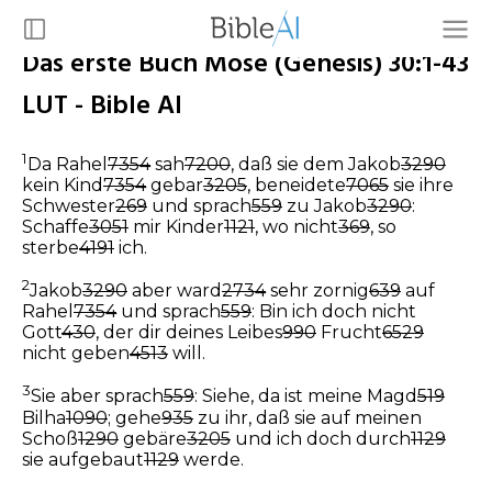
Das erste Buch Mose (Genesis) 30:1-43
LUT - Bible AI
1
Da Rahel
7354
sah
7200
, daß sie dem Jakob
3290
kein Kind
7354
gebar
3205
, beneidete
7065
sie ihre
Schwester
269
und sprach
559
zu Jakob
3290
:
Schaffe
3051
mir Kinder
1121
, wo nicht
369
, so
sterbe
4191
ich.
2
Jakob
3290
aber ward
2734
sehr zornig
639
auf
Rahel
7354
und sprach
559
: Bin ich doch nicht
Gott
430
, der dir deines Leibes
990
Frucht
6529
nicht geben
4513
will.
3
Sie aber sprach
559
: Siehe, da ist meine Magd
519
Bilha
1090
; gehe
935
zu ihr, daß sie auf meinen
Schoß
1290
gebäre
3205
und ich doch durch
1129
sie aufgebaut
1129
werde.