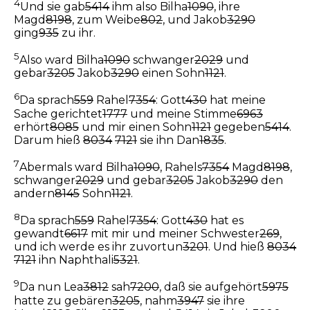
4
Und sie gab
5414
ihm also Bilha
1090
, ihre
Magd
8198
, zum Weibe
802
, und Jakob
3290
ging
935
zu ihr.
5
Also ward Bilha
1090
schwanger
2029
und
gebar
3205
Jakob
3290
einen Sohn
1121
.
6
Da sprach
559
Rahel
7354
: Gott
430
hat meine
Sache gerichtet
1777
und meine Stimme
6963
erhört
8085
und mir einen Sohn
1121
gegeben
5414
.
Darum hieß
8034
7121
sie ihn Dan
1835
.
7
Abermals ward Bilha
1090
, Rahels
7354
Magd
8198
,
schwanger
2029
und gebar
3205
Jakob
3290
den
andern
8145
Sohn
1121
.
8
Da sprach
559
Rahel
7354
: Gott
430
hat es
gewandt
6617
mit mir und meiner Schwester
269
,
und ich werde es ihr zuvortun
3201
. Und hieß
8034
7121
ihn Naphthali
5321
.
9
Da nun Lea
3812
sah
7200
, daß sie aufgehört
5975
hatte zu gebären
3205
, nahm
3947
sie ihre