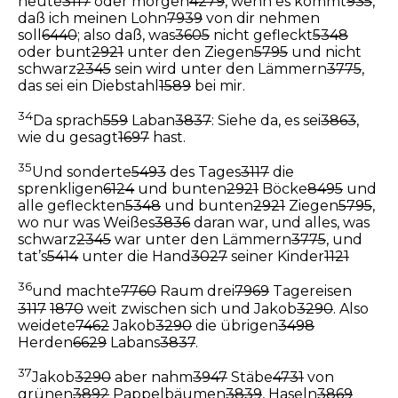
heute
3117
oder morgen
4279
, wenn es kommt
935
,
daß ich meinen Lohn
7939
von dir nehmen
soll
6440
; also daß, was
3605
nicht gefleckt
5348
oder bunt
2921
unter den Ziegen
5795
und nicht
schwarz
2345
sein wird unter den Lämmern
3775
,
das sei ein Diebstahl
1589
bei mir.
34
Da sprach
559
Laban
3837
: Siehe da, es sei
3863
,
wie du gesagt
1697
hast.
35
Und sonderte
5493
des Tages
3117
die
sprenkligen
6124
und bunten
2921
Böcke
8495
und
alle gefleckten
5348
und bunten
2921
Ziegen
5795
,
wo nur was Weißes
3836
daran war, und alles, was
schwarz
2345
war unter den Lämmern
3775
, und
tat’s
5414
unter die Hand
3027
seiner Kinder
1121
36
und machte
7760
Raum drei
7969
Tagereisen
3117
1870
weit zwischen sich und Jakob
3290
. Also
weidete
7462
Jakob
3290
die übrigen
3498
Herden
6629
Labans
3837
.
37
Jakob
3290
aber nahm
3947
Stäbe
4731
von
grünen
3892
Pappelbäumen
3839
, Haseln
3869