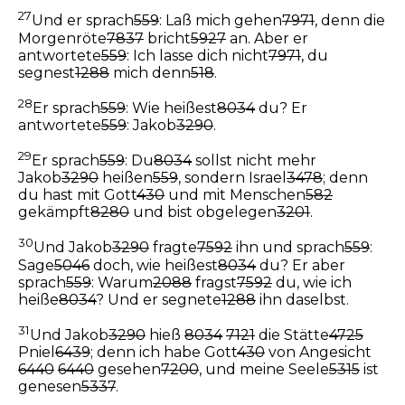
27
Und er sprach
559
: Laß mich gehen
7971
, denn die
Morgenröte
7837
bricht
5927
an. Aber er
antwortete
559
: Ich lasse dich nicht
7971
, du
segnest
1288
mich denn
518
.
28
Er sprach
559
: Wie heißest
8034
du? Er
antwortete
559
: Jakob
3290
.
29
Er sprach
559
: Du
8034
sollst nicht mehr
Jakob
3290
heißen
559
, sondern Israel
3478
; denn
du hast mit Gott
430
und mit Menschen
582
gekämpft
8280
und bist obgelegen
3201
.
30
Und Jakob
3290
fragte
7592
ihn und sprach
559
:
Sage
5046
doch, wie heißest
8034
du? Er aber
sprach
559
: Warum
2088
fragst
7592
du, wie ich
heiße
8034
? Und er segnete
1288
ihn daselbst.
31
Und Jakob
3290
hieß
8034
7121
die Stätte
4725
Pniel
6439
; denn ich habe Gott
430
von Angesicht
6440
6440
gesehen
7200
, und meine Seele
5315
ist
genesen
5337
.