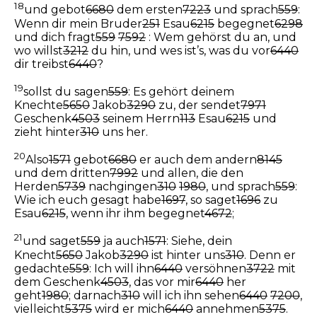
18
und gebot
6680
dem ersten
7223
und sprach
559
:
Wenn dir mein Bruder
251
Esau
6215
begegnet
6298
und dich fragt
559
7592
: Wem gehörst du an, und
wo willst
3212
du hin, und wes ist’s, was du vor
6440
dir treibst
6440
?
19
sollst du sagen
559
: Es gehört deinem
Knechte
5650
Jakob
3290
zu, der sendet
7971
Geschenk
4503
seinem Herrn
113
Esau
6215
und
zieht hinter
310
uns her.
20
Also
1571
gebot
6680
er auch dem andern
8145
und dem dritten
7992
und allen, die den
Herden
5739
nachgingen
310
1980
, und sprach
559
:
Wie ich euch gesagt habe
1697
, so saget
1696
zu
Esau
6215
, wenn ihr ihm begegnet
4672
;
21
und saget
559
ja auch
1571
: Siehe, dein
Knecht
5650
Jakob
3290
ist hinter uns
310
. Denn er
gedachte
559
: Ich will ihn
6440
versöhnen
3722
mit
dem Geschenk
4503
, das vor mir
6440
her
geht
1980
; darnach
310
will ich ihn sehen
6440
7200
,
vielleicht
5375
wird er mich
6440
annehmen
5375
.