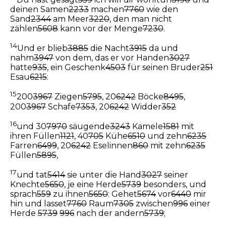
deinen Samen
2233
machen
7760
wie den
Sand
2344
am Meer
3220
, den man nicht
zählen
5608
kann vor der Menge
7230
.
14
Und er blieb
3885
die Nacht
3915
da und
nahm
3947
von dem, das er vor Handen
3027
hatte
935
, ein Geschenk
4503
für seinen Bruder
251
Esau
6215
:
15
200
3967
Ziegen
5795
, 20
6242
Böcke
8495
,
200
3967
Schafe
7353
, 20
6242
Widder
352
16
und 30
7970
säugende
3243
Kamele
1581
mit
ihren Füllen
1121
, 40
705
Kühe
6510
und zehn
6235
Farren
6499
, 20
6242
Eselinnen
860
mit zehn
6235
Füllen
5895
,
17
und tat
5414
sie unter die Hand
3027
seiner
Knechte
5650
, je eine Herde
5739
besonders, und
sprach
559
zu ihnen
5650
: Gehet
5674
vor
6440
mir
hin und lasset
7760
Raum
7305
zwischen
996
einer
Herde
5739
996
nach der andern
5739
;