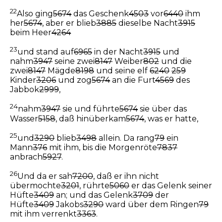
22
Also ging
5674
das Geschenk
4503
vor
6440
ihm
her
5674
, aber er blieb
3885
dieselbe Nacht
3915
beim Heer
4264
23
und stand auf
6965
in der Nacht
3915
und
nahm
3947
seine zwei
8147
Weiber
802
und die
zwei
8147
Mägde
8198
und seine elf
6240
259
Kinder
3206
und zog
5674
an die Furt
4569
des
Jabbok
2999
,
24
nahm
3947
sie und führte
5674
sie über das
Wasser
5158
, daß hinüberkam
5674
, was er hatte,
25
und
3290
blieb
3498
allein. Da rang
79
ein
Mann
376
mit ihm, bis die Morgenröte
7837
anbrach
5927
.
26
Und da er sah
7200
, daß er ihn nicht
übermochte
3201
, rührte
5060
er das Gelenk seiner
Hüfte
3409
an; und das Gelenk
3709
der
Hüfte
3409
Jakobs
3290
ward über dem Ringen
79
mit ihm verrenkt
3363
.