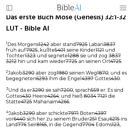
Das erste Buch Mose (Genesis) 32:1-32
LUT - Bible AI
1
Des Morgens
1242
aber stand
7925
Laban
3837
früh auf
7925
, küßte
5401
seine Kinder
1121
und
Töchter
1323
und segnete
1288
sie und zog
3837
3212
hin und kam wieder
7725
an seinen Ort
4725
.
2
Jakob
3290
aber zog
1980
seinen Weg
1870
; und es
begegneten
6293
ihm die Engel
4397
Gottes
430
.
3
Und da er
3290
sie sah
7200
, sprach
559
er: Es sind
Gottes
430
Heere
4264
; und hieß
8034
7121
die
Stätte
4725
Mahanaim
4266
.
4
Jakob
3290
aber schickte
7971
Boten
4397
vor
6440
sich her zu seinem Bruder
251
Esau
6215
ins
Land
776
Seir
8165
, in die Gegend
7704
Edoms
123
,