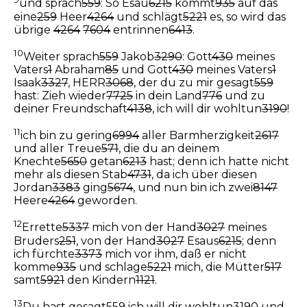
und sprach
559
: So Esau
6215
kommt
935
auf das
eine
259
Heer
4264
und schlägt
5221
es, so wird das
übrige
4264
7604
entrinnen
6413
.
10
Weiter sprach
559
Jakob
3290
: Gott
430
meines
Vaters
1
Abraham
85
und Gott
430
meines Vaters
1
Isaak
3327
, HERR
3068
, der du zu mir gesagt
559
hast: Zieh wieder
7725
in dein Land
776
und zu
deiner Freundschaft
4138
, ich will dir wohltun
3190
!
11
ich bin zu gering
6994
aller Barmherzigkeit
2617
und aller Treue
571
, die du an deinem
Knechte
5650
getan
6213
hast; denn ich hatte nicht
mehr als diesen Stab
4731
, da ich über diesen
Jordan
3383
ging
5674
, und nun bin ich zwei
8147
Heere
4264
geworden.
12
Errette
5337
mich von der Hand
3027
meines
Bruders
251
, von der Hand
3027
Esaus
6215
; denn
ich fürchte
3373
mich vor ihm, daß er nicht
komme
935
und schlage
5221
mich, die Mütter
517
samt
5921
den Kindern
1121
.
13
Du hast gesagt
559
ich will dir wohltun
3190
und