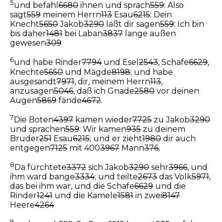
5
und befahl
6680
ihnen und sprach
559
: Also
sagt
559
meinem Herrn
113
Esau
6215
: Dein
Knecht
5650
Jakob
3290
läßt dir sagen
559
: Ich bin
bis daher
1481
bei Laban
3837
lange außen
gewesen
309
6
und habe Rinder
7794
und Esel
2543
, Schafe
6629
,
Knechte
5650
und Mägde
8198
; und habe
ausgesandt
7971
, dir, meinem Herrn
113
,
anzusagen
5046
, daß ich Gnade
2580
vor deinen
Augen
5869
fände
4672
.
7
Die Boten
4397
kamen wieder
7725
zu Jakob
3290
und sprachen
559
: Wir kamen
935
zu deinem
Bruder
251
Esau
6215
; und er zieht
1980
dir auch
entgegen
7125
mit 400
3967
Mann
376
.
8
Da fürchtete
3372
sich Jakob
3290
sehr
3966
, und
ihm ward bange
3334
; und teilte
2673
das Volk
5971
,
das bei ihm war, und die Schafe
6629
und die
Rinder
1241
und die Kamele
1581
in zwei
8147
Heere
4264
9