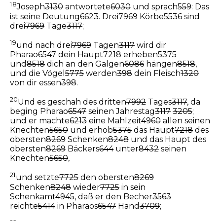
18
Joseph
3130
antwortete
6030
und sprach
559
: Das
ist seine Deutung
6623
. Drei
7969
Körbe
5536
sind
drei
7969
Tage
3117
;
19
und nach drei
7969
Tagen
3117
wird dir
Pharao
6547
dein Haupt
7218
erheben
5375
und
8518
dich an den Galgen
6086
hängen
8518
,
und die Vögel
5775
werden
398
dein Fleisch
1320
von dir essen
398
.
20
Und es geschah des dritten
7992
Tages
3117
, da
beging Pharao
6547
seinen Jahrestag
3117
3205
;
und er machte
6213
eine Mahlzeit
4960
allen seinen
Knechten
5650
und erhob
5375
das Haupt
7218
des
obersten
8269
Schenken
8248
und das Haupt des
obersten
8269
Bäckers
644
unter
8432
seinen
Knechten
5650
,
21
und setzte
7725
den obersten
8269
Schenken
8248
wieder
7725
in sein
Schenkamt
4945
, daß er den Becher
3563
reichte
5414
in Pharaos
6547
Hand
3709
;