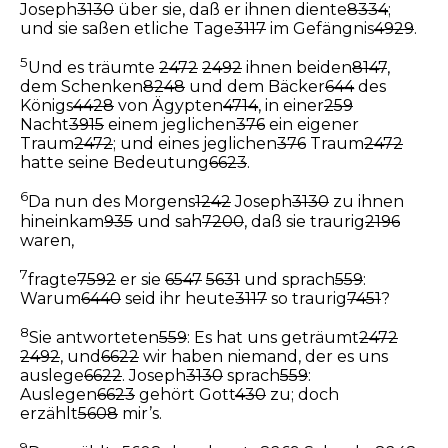
Joseph
3130
über sie, daß er ihnen diente
8334
;
und sie saßen etliche Tage
3117
im Gefängnis
4929
.
5
Und es träumte
2472
2492
ihnen beiden
8147
,
dem Schenken
8248
und dem Bäcker
644
des
Königs
4428
von Ägypten
4714
, in einer
259
Nacht
3915
einem jeglichen
376
ein eigener
Traum
2472
; und eines jeglichen
376
Traum
2472
hatte seine Bedeutung
6623
.
6
Da nun des Morgens
1242
Joseph
3130
zu ihnen
hineinkam
935
und sah
7200
, daß sie traurig
2196
waren,
7
fragte
7592
er sie
6547
5631
und sprach
559
:
Warum
6440
seid ihr heute
3117
so traurig
7451
?
8
Sie antworteten
559
: Es hat uns geträumt
2472
2492
, und
6622
wir haben niemand, der es uns
auslege
6622
. Joseph
3130
sprach
559
:
Auslegen
6623
gehört Gott
430
zu; doch
erzählt
5608
mir’s.
9