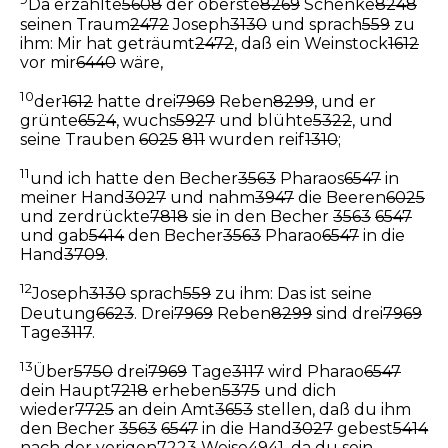
Da erzählte
5608
der oberste
8269
Schenke
8248
seinen Traum
2472
Joseph
3130
und sprach
559
zu
ihm: Mir hat geträumt
2472
, daß ein Weinstock
1612
vor mir
6440
wäre,
10
der
1612
hatte drei
7969
Reben
8299
, und er
grünte
6524
, wuchs
5927
und blühte
5322
, und
seine Trauben
6025
811
wurden reif
1310
;
11
und ich hatte den Becher
3563
Pharaos
6547
in
meiner Hand
3027
und nahm
3947
die Beeren
6025
und zerdrückte
7818
sie in den Becher
3563
6547
und gab
5414
den Becher
3563
Pharao
6547
in die
Hand
3709
.
12
Joseph
3130
sprach
559
zu ihm: Das ist seine
Deutung
6623
. Drei
7969
Reben
8299
sind drei
7969
Tage
3117
.
13
Über
5750
drei
7969
Tage
3117
wird Pharao
6547
dein Haupt
7218
erheben
5375
und dich
wieder
7725
an dein Amt
3653
stellen, daß du ihm
den Becher
3563
6547
in die Hand
3027
gebest
5414
nach der vorigen
7223
Weise
4941
, da du sein