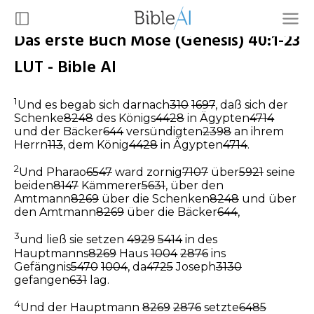
Das erste Buch Mose (Genesis) 40:1-23
LUT - Bible AI
1
Und es begab sich darnach
310
1697
, daß sich der
Schenke
8248
des Königs
4428
in Ägypten
4714
und der Bäcker
644
versündigten
2398
an ihrem
Herrn
113
, dem König
4428
in Ägypten
4714
.
2
Und Pharao
6547
ward zornig
7107
über
5921
seine
beiden
8147
Kämmerer
5631
, über den
Amtmann
8269
über die Schenken
8248
und über
den Amtmann
8269
über die Bäcker
644
,
3
und ließ sie setzen
4929
5414
in des
Hauptmanns
8269
Haus
1004
2876
ins
Gefängnis
5470
1004
, da
4725
Joseph
3130
gefangen
631
lag.
4
Und der Hauptmann
8269
2876
setzte
6485