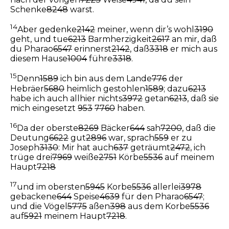
Schenke
8248
warst.
14
Aber gedenke
2142
meiner, wenn dir’s wohl
3190
geht, und tue
6213
Barmherzigkeit
2617
an mir, daß
du Pharao
6547
erinnerst
2142
, daß
3318
er mich aus
diesem Hause
1004
führe
3318
.
15
Denn
1589
ich bin aus dem Lande
776
der
Hebräer
5680
heimlich gestohlen
1589
; dazu
6213
habe ich auch allhier nichts
3972
getan
6213
, daß sie
mich eingesetzt
953
7760
haben.
16
Da der oberste
8269
Bäcker
644
sah
7200
, daß die
Deutung
6622
gut
2896
war, sprach
559
er zu
Joseph
3130
: Mir hat auch
637
geträumt
2472
, ich
trüge drei
7969
weiße
2751
Körbe
5536
auf meinem
Haupt
7218
17
und im obersten
5945
Korbe
5536
allerlei
3978
gebackene
644
Speise
4639
für den Pharao
6547
;
und die Vögel
5775
aßen
398
aus dem Korbe
5536
auf
5921
meinem Haupt
7218
.