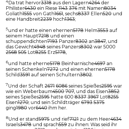
4
Da trat hervor
3318
aus den Lagern
4264
der
Philister
6430
ein Riese
1143
376
mit Namen
8034
Goliath
1555
von Gath
1661
, sechs
8337
Ellen
520
und
eine Handbreit
2239
hoch
1363
;
5
und er hatte einen ehernen
5178
Helm
3553
auf
seinem Haupt
7218
und einen
schuppendichten
7193
Panzer
8302
an
3847
, und
das Gewicht
4948
seines Panzers
8302
war 5000
2568
505
Lot
8255
Erz
5178
,
6
und hatte eherne
5178
Beinharnische
4697
an
seinen Schenkeln
7272
und einen ehernen
5178
Schild
3591
auf seinen Schultern
3802
.
7
Und der Schaft
2671
6086
seines Spießes
2595
war
wie ein Weberbaum
4500
707
, und das Eisen
3852
seines Spießes
2595
hatte 600
8337
3967
Lot
8255
Eisen
1270
; und sein Schildträger
6793
5375
ging
1980
vor
6440
ihm her.
8
Und er stand
5975
und rief
7121
zu dem Heer
4634
Israels
3478
und sprach
559
zu ihnen: Was seid ihr