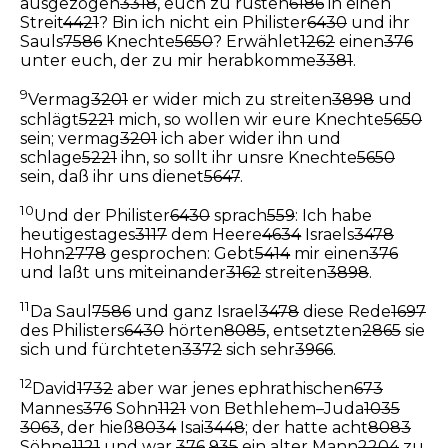
ausgezogen
3318
, euch zu rüsten
6186
in einen
Streit
4421
? Bin ich nicht ein Philister
6430
und ihr
Sauls
7586
Knechte
5650
? Erwählet
1262
einen
376
unter euch, der zu mir herabkomme
3381
.
9
Vermag
3201
er wider mich zu streiten
3898
und
schlägt
5221
mich, so wollen wir eure Knechte
5650
sein; vermag
3201
ich aber wider ihn und
schlage
5221
ihn, so sollt ihr unsre Knechte
5650
sein, daß ihr uns dienet
5647
.
10
Und der Philister
6430
sprach
559
: Ich habe
heutigestages
3117
dem Heere
4634
Israels
3478
Hohn
2778
gesprochen: Gebt
5414
mir einen
376
und laßt uns miteinander
3162
streiten
3898
.
11
Da Saul
7586
und ganz Israel
3478
diese Rede
1697
des Philisters
6430
hörten
8085
, entsetzten
2865
sie
sich und fürchteten
3372
sich sehr
3966
.
12
David
1732
aber war jenes ephrathischen
673
Mannes
376
Sohn
1121
von Bethlehem–Juda
1035
3063
, der hieß
8034
Isai
3448
; der hatte acht
8083
Söhne
1121
und war
376
935
ein alter Mann
2204
zu