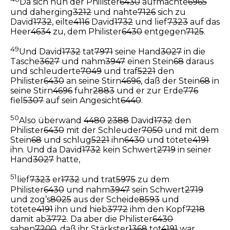
Da sich nun der Philister
6430
aufmachte
6965
und daherging
3212
und nahte
7126
sich zu
David
1732
, eilte
4116
David
1732
und lief
7323
auf das
Heer
4634
zu, dem Philister
6430
entgegen
7125
.
49
Und David
1732
tat
7971
seine Hand
3027
in die
Tasche
3627
und nahm
3947
einen Stein
68
daraus
und schleuderte
7049
und traf
5221
den
Philister
6430
an seine Stirn
4696
, daß der Stein
68
in
seine Stirn
4696
fuhr
2883
und er zur Erde
776
fiel
5307
auf sein Angesicht
6440
.
50
Also überwand
4480
2388
David
1732
den
Philister
6430
mit der Schleuder
7050
und mit dem
Stein
68
und schlug
5221
ihn
6430
und tötete
4191
ihn. Und da David
1732
kein Schwert
2719
in seiner
Hand
3027
hatte,
51
lief
7323
er
1732
und trat
5975
zu dem
Philister
6430
und nahm
3947
sein Schwert
2719
und zog’s
8025
aus der Scheide
8593
und
tötete
4191
ihn und hieb
3772
ihm den Kopf
7218
damit ab
3772
. Da aber die Philister
6430
sahen
7200
, daß ihr Stärkster
1368
tot
4191
war,