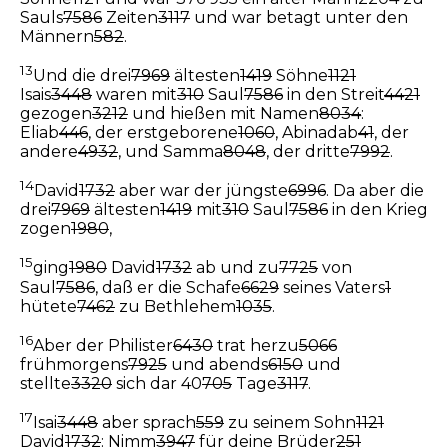
Sauls
7586
Zeiten
3117
und war betagt unter den
Männern
582
.
13
Und die drei
7969
ältesten
1419
Söhne
1121
Isais
3448
waren mit
310
Saul
7586
in den Streit
4421
gezogen
3212
und hießen mit Namen
8034
:
Eliab
446
, der erstgeborene
1060
, Abinadab
41
, der
andere
4932
, und Samma
8048
, der dritte
7992
.
14
David
1732
aber war der jüngste
6996
. Da aber die
drei
7969
ältesten
1419
mit
310
Saul
7586
in den Krieg
zogen
1980
,
15
ging
1980
David
1732
ab und zu
7725
von
Saul
7586
, daß er die Schafe
6629
seines Vaters
1
hütete
7462
zu Bethlehem
1035
.
16
Aber der Philister
6430
trat herzu
5066
frühmorgens
7925
und abends
6150
und
stellte
3320
sich dar 40
705
Tage
3117
.
17
Isai
3448
aber sprach
559
zu seinem Sohn
1121
David
1732
: Nimm
3947
für deine Brüder
251