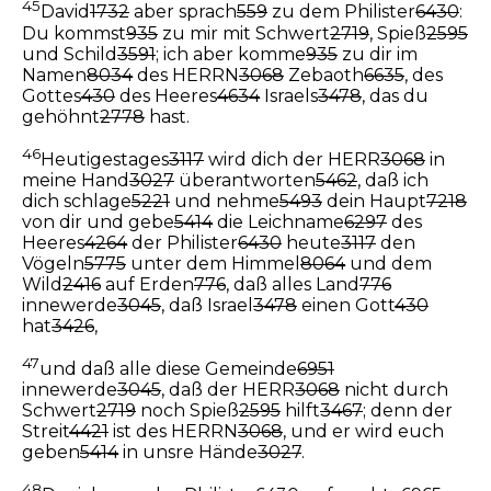
45
David
1732
aber sprach
559
zu dem Philister
6430
:
Du kommst
935
zu mir mit Schwert
2719
, Spieß
2595
und Schild
3591
; ich aber komme
935
zu dir im
Namen
8034
des HERRN
3068
Zebaoth
6635
, des
Gottes
430
des Heeres
4634
Israels
3478
, das du
gehöhnt
2778
hast.
46
Heutigestages
3117
wird dich der HERR
3068
in
meine Hand
3027
überantworten
5462
, daß ich
dich schlage
5221
und nehme
5493
dein Haupt
7218
von dir und gebe
5414
die Leichname
6297
des
Heeres
4264
der Philister
6430
heute
3117
den
Vögeln
5775
unter dem Himmel
8064
und dem
Wild
2416
auf Erden
776
, daß alles Land
776
innewerde
3045
, daß Israel
3478
einen Gott
430
hat
3426
,
47
und daß alle diese Gemeinde
6951
innewerde
3045
, daß der HERR
3068
nicht durch
Schwert
2719
noch Spieß
2595
hilft
3467
; denn der
Streit
4421
ist des HERRN
3068
, und er wird euch
geben
5414
in unsre Hände
3027
.
48