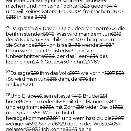
will
6238
der König
4428
sehr
1419
reich
6239
machen und ihm seine Tochter
1323
geben
5414
und will seines Vaters
1
Haus
1004
freimachen
2670
6213
in Israel
3478
.
26
Da sprach
559
David
1732
zu den Männern
582
, die
bei ihm standen
5975
: Was wird man dem tun
6213
,
der
376
diesen
1975
Philister
6430
schlägt
5221
und
die Schande
2781
von Israel
3478
wendet
5493
?
Denn wer ist der Philister
6430
, dieser
Unbeschnittene
6189
, der das Heer
4634
des
lebendigen
2416
Gottes
430
höhnt
2778
?
27
Da sagte
559
ihm das Volk
5971
wie vorhin
1697
559
: So wird man tun
6213
dem, der
376
ihn
schlägt
5221
.
28
Und Eliab
446
, sein ältester
1419
Bruder
251
,
hörte
8085
ihn reden
1696
mit den Männern
582
und ergrimmte
2734
mit Zorn
639
wider David
1732
und sprach
559
: Warum bist du
herabgekommen
3381
? und wem hast du die
2007
wenigen
4592
Schafe
6629
dort in der Wüste
4057
gelassen
5203
? Ich kenne
3045
deine