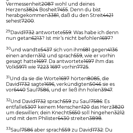
Vermessenheit
2087
wohl und deines
Herzens
3824
Bosheit
7455
. Denn du bist
herabgekommen
3381
, daß du den Streit
4421
sehest
7200
.
29
David
1732
antwortete
559
: Was habe ich denn
nun getan
6213
? Ist mir’s nicht befohlen
1697
?
30
und wandte
5437
sich von ihm
681
gegen
4136
einen andern
312
und sprach
559
, wie er vorhin
gesagt hatte
1697
. Da antwortete
1697
ihm das
Volk
5971
wie
7223
1697
vorhin
7725
.
31
Und da sie die Worte
1697
hörten
8085
, die
David
1732
sagte
1696
, verkündigten
5046
sie es
vor
6440
Saul
7586
, und er ließ ihn holen
3947
.
32
Und David
1732
sprach
559
zu Saul
7586
: Es
entfalle
5307
keinem Menschen
120
das Herz
3820
um deswillen; dein Knecht
5650
soll hingehen
3212
und mit dem Philister
6430
streiten
3898
.
33
Saul
7586
aber sprach
559
zu David
1732
: Du