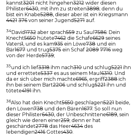
kannst
3201
nicht hingehen
3212
wider diesen
Philister
6430
, mit ihm zu streiten
3898
; denn du
bist ein Knabe
5288
, dieser aber ist ein Kriegsmann
4421
376
von seiner Jugend
5271
auf.
34
David
1732
aber sprach
559
zu Saul
7586
: Dein
Knecht
5650
hütete
7462
die Schafe
6629
seines
Vaters
1
, und es kam
935
ein Löwe
738
und ein
Bär
1677
und trug
5375
ein Schaf
2089
7716
weg
von der Herde
5739
;
35
und ich lief
3318
ihm nach
310
und schlug
5221
ihn
und errettete
5337
es aus seinem Maul
6310
. Und
da er sich über mich machte
6965
, ergriff
2388
ich
ihn bei seinem Bart
2206
und schlug
5221
ihn und
tötete
4191
ihn.
36
Also hat dein Knecht
5650
geschlagen
5221
beide,
den Löwen
738
und den Bären
1677
. So soll nun
dieser Philister
6430
, der Unbeschnittene
6189
, sein
gleich wie deren einer
259
; denn er hat
geschändet
2778
das Heer
4634
des
lebendigen
2416
Gottes
430
.