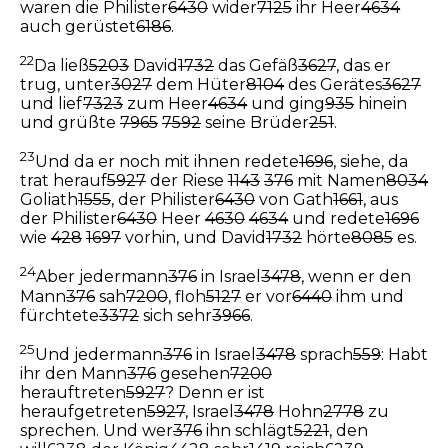
waren die Philister
6430
wider
7125
ihr Heer
4634
auch gerüstet
6186
.
22
Da ließ
5203
David
1732
das Gefäß
3627
, das er
trug, unter
3027
dem Hüter
8104
des Gerätes
3627
und lief
7323
zum Heer
4634
und ging
935
hinein
und grüßte
7965
7592
seine Brüder
251
.
23
Und da er noch mit ihnen redete
1696
, siehe, da
trat herauf
5927
der Riese
1143
376
mit Namen
8034
Goliath
1555
, der Philister
6430
von Gath
1661
, aus
der Philister
6430
Heer
4630
4634
und redete
1696
wie
428
1697
vorhin, und David
1732
hörte
8085
es.
24
Aber jedermann
376
in Israel
3478
, wenn er den
Mann
376
sah
7200
, floh
5127
er vor
6440
ihm und
fürchtete
3372
sich sehr
3966
.
25
Und jedermann
376
in Israel
3478
sprach
559
: Habt
ihr den Mann
376
gesehen
7200
herauftreten
5927
? Denn er ist
heraufgetreten
5927
, Israel
3478
Hohn
2778
zu
sprechen. Und wer
376
ihn schlägt
5221
, den