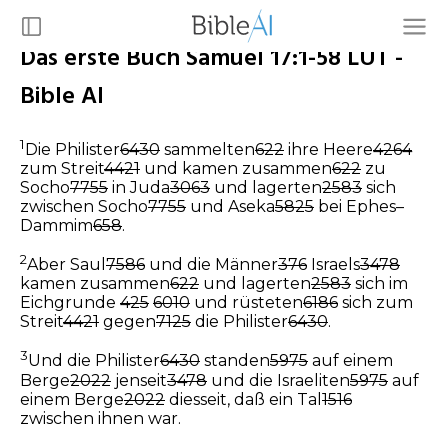
Das erste Buch Samuel 17:1-58 LUT -
Bible AI
1
Die Philister
6430
sammelten
622
ihre Heere
4264
zum Streit
4421
und kamen zusammen
622
zu
Socho
7755
in Juda
3063
und lagerten
2583
sich
zwischen Socho
7755
und Aseka
5825
bei Ephes–
Dammim
658
.
2
Aber Saul
7586
und die Männer
376
Israels
3478
kamen zusammen
622
und lagerten
2583
sich im
Eichgrunde
425
6010
und rüsteten
6186
sich zum
Streit
4421
gegen
7125
die Philister
6430
.
3
Und die Philister
6430
standen
5975
auf einem
Berge
2022
jenseit
3478
und die Israeliten
5975
auf
einem Berge
2022
diesseit, daß ein Tal
1516
zwischen ihnen war.