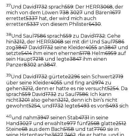
37
Und David
1732
sprach
559
: Der HERR
3068
, der
mich von dem Löwen
738
3027
und Bären
1677
errettet
5337
hat, der wird mich auch
erretten
5337
von diesem Philister
6430
.
38
Und Saul
7586
sprach
559
zu David
1732
: Gehe
hin
3212
, der HERR
3068
sei mit dir! Und Saul
7586
zog
3847
David
1732
seine Kleider
4055
an
3847
und
setzte
5414
ihm einen ehernen
5178
Helm
6959
auf
sein Haupt
7218
und legte
3847
ihm einen
Panzer
8302
an
3847
.
39
Und David
1732
gürtete
2296
sein Schwert
2719
über seine Kleider
4055
und fing an
2974
zu
gehen
3212
, denn er hatte es nie versucht
5254
. Da
sprach
559
David
1732
zu Saul
7586
: Ich kann
nicht
3201
also gehen
3212
, denn ich bin’s nicht
gewohnt
5254
, und
1732
legte
5493
es von
5493
sich
40
und nahm
3947
seinen Stab
4731
in seine
Hand
3027
und erwählte
977
fünf
2568
glatte
2512
Steine
68
aus dem Bach
5158
und tat
7760
sie in
seine Hirtentasche
3627
7462
, die er hatte, und in