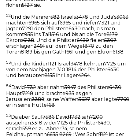
flohen
5127
sie.
52
Und die Männer
582
Israels
3478
und Juda’s
3063
machten
6965
sich auf
6965
und riefen
7321
und
jagten
7291
den Philistern
6430
nach, bis man
kommt
935
ins Tal
1516
und bis an die Tore
8179
Ekrons
6138
. Und die Philister
6430
fielen
5307
erschlagen
2491
auf dem Wege
1870
zu den
Toren
8189
bis gen Gath
1661
und gen Ekron
6138
.
53
Und die Kinder
1121
Israel
3478
kehrten
7725
um
von dem Nachjagen
310
1814
der Philister
6430
und beraubten
8155
ihr Lager
4264
.
54
David
1732
aber nahm
3947
des Philisters
6430
Haupt
7218
und brachte
935
es gen
Jerusalem
3389
; seine Waffen
3627
aber legte
7760
er in seine Hütte
168
.
55
Da aber Saul
7586
David
1732
sah
7200
ausgehen
3318
wider
7125
die Philister
6430
,
sprach
559
er zu Abner
74
, seinem
Feldhauptmann
6635
8269
: Wes Sohn
1121
ist der