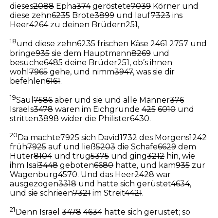
dieses
2088
Epha
374
geröstete
7039
Körner und
diese zehn
6235
Brote
3899
und lauf
7323
ins
Heer
4264
zu deinen Brüdern
251
,
18
und diese zehn
6235
frischen Käse
2461
2757
und
bringe
935
sie dem Hauptmann
8269
und
besuche
6485
deine Brüder
251
, ob’s ihnen
wohl
7965
gehe, und nimm
3947
, was sie dir
befehlen
6161
.
19
Saul
7586
aber und sie und alle Männer
376
Israels
3478
waren im Eichgrunde
425
6010
und
stritten
3898
wider die Philister
6430
.
20
Da machte
7925
sich David
1732
des Morgens
1242
früh
7925
auf und ließ
5203
die Schafe
6629
dem
Hüter
8104
und trug
5375
und ging
3212
hin, wie
ihm Isai
3448
geboten
6680
hatte, und kam
935
zur
Wagenburg
4570
. Und das Heer
2428
war
ausgezogen
3318
und hatte sich gerüstet
4634
,
und sie schrieen
7321
im Streit
4421
.
21
Denn Israel
3478
4634
hatte sich gerüstet; so