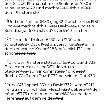
den Sack
3219
und nahm die Schleuder
7050
in
seine Hand
3027
und machte
5066
sich zu
5066
dem Philister
6430
.
41
Und der Philister
6430
ging
3212
auch einher
1980
und
7131
machte sich zu
7131
David
1732
und sein
Schildträger
6793
5375
376
vor
6440
ihm her.
42
Da nun der Philister
6430
sah
7200
und
schaute
5027
David
1732
an, verachtete
959
er ihn;
denn er war ein Knabe
5288
, bräunlich
132
und
schön
3303
4758
.
43
Und der Philister
6430
sprach
559
zu David
1732
:
Bin ich denn ein Hund
3611
, daß du mit
Stecken
4731
zu mir kommst
935
? und
6430
fluchte
7043
dem David
1732
bei seinem Gott
430
44
und
6430
sprach
559
zu David
1732
: Komm
3212
her zu mir, ich will dein Fleisch
1320
geben
5414
den
Vögeln
5775
unter dem Himmel
8064
und den
Tieren
929
auf dem Felde
7704
!