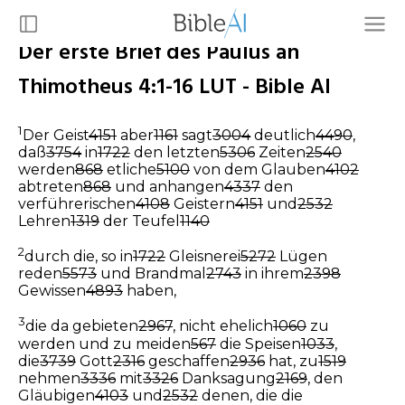
Der erste Brief des Paulus an
Thimotheus 4:1-16 LUT - Bible AI
1
Der Geist
4151
aber
1161
sagt
3004
deutlich
4490
,
daß
3754
in
1722
den letzten
5306
Zeiten
2540
werden
868
etliche
5100
von dem Glauben
4102
abtreten
868
und anhangen
4337
den
verführerischen
4108
Geistern
4151
und
2532
Lehren
1319
der Teufel
1140
2
durch die, so in
1722
Gleisnerei
5272
Lügen
reden
5573
und Brandmal
2743
in ihrem
2398
Gewissen
4893
haben,
3
die da gebieten
2967
, nicht ehelich
1060
zu
werden und zu meiden
567
die Speisen
1033
,
die
3739
Gott
2316
geschaffen
2936
hat, zu
1519
nehmen
3336
mit
3326
Danksagung
2169
, den
Gläubigen
4103
und
2532
denen, die die