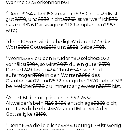
Wahrheit
225
erkennen
1921
.
4
Denn
3754
alle
3956
Kreatur
2938
Gottes
2316
ist
gut
2570
, und
2532
nichts
3762
ist verwerflich
579
,
das mit
3326
Danksagung
2169
empfangen
2983
wird;
5
denn
1063
es wird geheiligt
37
durch
1223
das
Wort
3056
Gottes
2316
und
2532
Gebet
1783
.
6
Wenn
5294
du den Brüdern
80
solches
5023
vorhältst
5294
, so wirst
2071
du ein guter
2570
Diener
1249
Jesu
2424
Christi
5547
sein
2071
,
auferzogen
1789
in den Worten
3056
des
Glaubens
4102
und
2532
der guten
2570
Lehre
1319
,
bei welcher
3739
du immerdar gewesen
3877
bist.
7
Aber
1161
der ungeistlichen
952
2532
Altweiberfabeln
1126
3454
entschlage
3868
dich;
übe
1128
dich selbst
4572
aber
1161
an
4314
der
Gottseligkeit
2150
.
8
Denn
1063
die leibliche
4984
Übung
1129
ist wenig