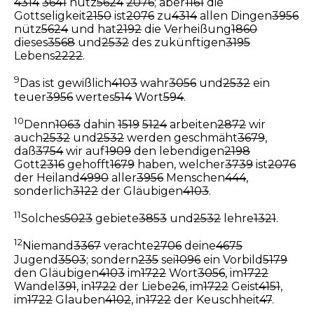
4314
3641
nütz
5624
2076
; aber
1161
die
Gottseligkeit
2150
ist
2076
zu
4314
allen Dingen
3956
nütz
5624
und hat
2192
die Verheißung
1860
dieses
3568
und
2532
des zukünftigen
3195
Lebens
2222
.
9
Das ist gewißlich
4103
wahr
3056
und
2532
ein
teuer
3956
wertes
514
Wort
594
.
10
Denn
1063
dahin
1519
5124
arbeiten
2872
wir
auch
2532
und
2532
werden geschmäht
3679
,
daß
3754
wir auf
1909
den lebendigen
2198
Gott
2316
gehofft
1679
haben, welcher
3739
ist
2076
der Heiland
4990
aller
3956
Menschen
444
,
sonderlich
3122
der Gläubigen
4103
.
11
Solches
5023
gebiete
3853
und
2532
lehre
1321
.
12
Niemand
3367
verachte
2706
deine
4675
Jugend
3503
; sondern
235
sei
1096
ein Vorbild
5179
den Gläubigen
4103
im
1722
Wort
3056
, im
1722
Wandel
391
, in
1722
der Liebe
26
, im
1722
Geist
4151
,
im
1722
Glauben
4102
, in
1722
der Keuschheit
47
.