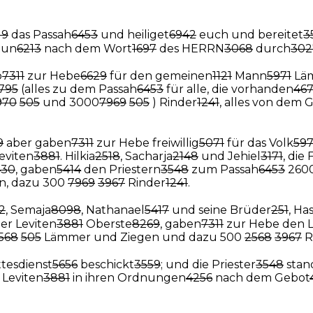
19
das Passah
6453
und heiliget
6942
euch und bereitet
3
 tun
6213
nach dem Wort
1697
des HERRN
3068
durch
302
b
7311
zur Hebe
6629
für den gemeinen
1121
Mann
5971
Lä
795
(alles zu dem Passah
6453
für alle, die vorhanden
46
970
505
und 3000
7969
505
) Rinder
1241
, alles von dem 
9
aber gaben
7311
zur Hebe freiwillig
5071
für das Volk
597
eviten
3881
. Hilkia
2518
, Sacharja
2148
und Jehiel
3171
, die
430
, gaben
5414
den Priestern
3548
zum Passah
6453
260
n, dazu 300
7969
3967
Rinder
1241
.
2
, Semaja
8098
, Nathanael
5417
und seine Brüder
251
, Ha
der Leviten
3881
Oberste
8269
, gaben
7311
zur Hebe den L
568
505
Lämmer und Ziegen und dazu 500
2568
3967
R
tesdienst
5656
beschickt
3559
; und die Priester
3548
stan
 Leviten
3881
in ihren Ordnungen
4256
nach dem Gebot