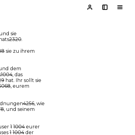
 und sie
ats
2320
.
88
sie zu ihrem
und dem
s
1004
, das
29
hat. Ihr sollt sie
3068
, eurem
rdnungen
4256
, wie
78
, und seinem
user
1
1004
eurer
uses
1
1004
der