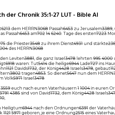
h der Chronik 35:1-27 LUT - Bible AI
t
6213
dem HERRN
3068
Passah
6453
zu Jerusalem
3389
,
as Passah
6453
am
702
14
6240
. Tage des ersten
7223
Mon
975
die Priester
3548
zu ihrem Dienst
4931
und stärkte
23
1004
des HERRN
3068
den Leviten
3881
, die ganz Israel
3478
lehrten
995
4000
igt
6918
waren: Tut
5414
die heilige
6944
Lade
727
ins Hau
ohn
1121
Davids
1732
, der König
4428
Israels
3478
, gebaut
11
ltern
3802
tragen
4853
. So dienet
5647
nun dem HERRN
em Volk
5971
Israel
3478
3559
euch nach euren Vaterhäusern
1
1004
in euren O
3791
4385
sind von David
1732
, dem König
4428
Israels
34
10
,
 Heiligtum
6944
nach den Ordnungen
6391
der Vaterhä
lk
1121
5971
geboren, je eine Ordnung
2515
eines Vaterha