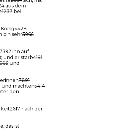
ellte
2664
sich, mit
24
aus dem
e
1237
bei
 König
4428
h bin sehr
3966
7392
ihn auf
9
; und er starb
4191
063
und
erinnen
7891
7
und machten
5414
ter den
keit
2617
nach der
he, das ist
.