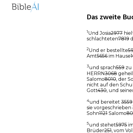
Das zweite Buc
1
Und Josia
2977
hiel
schlachteten
7819
d
2
Und er bestellte
5
Amt
5656
im Hause
3
und sprach
559
zu 
HERRN
3068
geheil
Salomo
8010
, der S
nicht auf den Schu
Gott
430
, und sein
4
und bereitet
3559
sie vorgeschrieben
Sohn
1121
Salomo
80
5
und stehet
5975
im
Brüder
251
, vom Vo