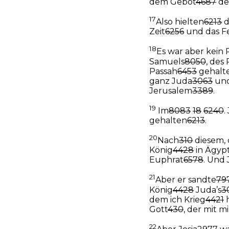
dem Gebot
4687
de
17
Also hielten
6213
d
Zeit
6256
und das F
18
Es war aber kein 
Samuels
8050
, des
Passah
6453
gehalt
ganz Juda
3063
und
Jerusalem
3389
.
19
Im
8083
18
6240
.
gehalten
6213
.
20
Nach
310
diesem, 
König
4428
in Ägyp
Euphrat
6578
. Und 
21
Aber er sandte
79
König
4428
Juda’s
3
dem ich Krieg
4421
h
Gott
430
, der mit m
22