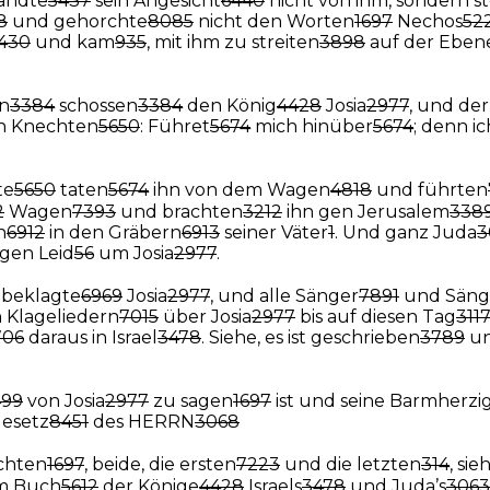
ndte
5437
sein Angesicht
6440
nicht von ihm, sondern st
8
und gehorchte
8085
nicht den Worten
1697
Nechos
52
430
und kam
935
, mit ihm zu streiten
3898
auf der Eben
en
3384
schossen
3384
den König
4428
Josia
2977
, und der
n Knechten
5650
: Führet
5674
mich hinüber
5674
; denn ic
te
5650
taten
5674
ihn von dem Wagen
4818
und führten
2
Wagen
7393
und brachten
3212
ihn gen Jerusalem
338
n
6912
in den Gräbern
6913
seiner Väter
1
. Und ganz Juda
3
gen Leid
56
um Josia
2977
.
beklagte
6969
Josia
2977
, und alle Sänger
7891
und Säng
n Klageliedern
7015
über Josia
2977
bis auf diesen Tag
311
706
daraus in Israel
3478
. Siehe, es ist geschrieben
3789
un
499
von Josia
2977
zu sagen
1697
ist und seine Barmherzig
esetz
8451
des HERRN
3068
chten
1697
, beide, die ersten
7223
und die letzten
314
, sie
m Buch
5612
der Könige
4428
Israels
3478
und Juda’s
3063