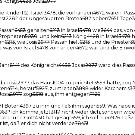
s Königs
4428
Josia
2977
.
ie Kinder
1121
Israel
3478
, die vorhanden
4672
waren, Pass
est
2282
der ungesäuerten Brote
4682
sieben
7651
Tage
3
Passah
6453
gehalten
6213
in Israel
3478
wie
3644
das, von 
 Propheten
5030
; und kein
6213
König
4428
in Israel
3478
h
en
6213
, wie Josia
2977
Passah hielt
6213
und die Priester
3
 was von Israel
3478
vorhanden
4672
war und die Einwo
 Jahr
8141
des Königreichs
4438
Josias
2977
ward dies Pass
da Josia
2977
das Haus
1004
zugerichtet
3559
hatte, zog 
ten
4714
, herauf
5927
, zu streiten
3898
wider Karchemis
37
Josia
2977
zog
3318
aus, ihm entgegen
7125
.
71
Boten
4397
zu ihm und ließ ihm sagen
559
: Was habe i
063
? ich komme jetzt
3117
nicht wider dich, sondern wid
abe; und Gott
430
hat gesagt
559
, ich soll eilen
926
. Laß
2
ir ist, daß er dich nicht verderbe
7843
!