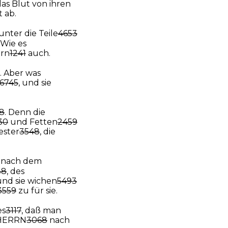
s Blut von ihren
 ab.
unter die Teile
4653
. Wie es
ern
1241
auch.
. Aber was
6745
, und sie
8
. Denn die
30
und Fetten
2459
ester
3548
, die
nach dem
38
, des
 und sie wichen
5493
3559
zu für sie.
es
3117
, daß man
HERRN
3068
nach