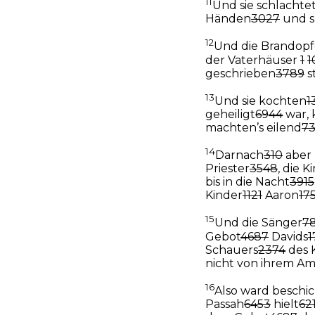
11
Und sie schlachte
Händen
3027
und s
12
Und die Brandopf
der Vaterhäuser
1
1
geschrieben
3789
s
13
Und sie kochten
1
geheiligt
6944
war, 
machten’s eilend
7
14
Darnach
310
aber 
Priester
3548
, die K
bis in die Nacht
3915
Kinder
1121
Aaron
17
15
Und die Sänger
7
Gebot
4687
Davids
1
Schauers
2374
des 
nicht von ihrem Am
16
Also ward beschic
Passah
6453
hielt
62