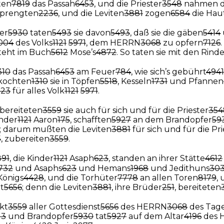
ten
7819
das Passah
6453
, und die Priester
3548
nahmen da
prengten
2236
, und die Leviten
3881
zogen
6584
die Haut
er
5930
taten
5493
sie davon
5493
, daß sie die gäben
5414
004
des Volks
1121
5971
, dem HERRN
3068
zu opfern
7126
teht im Buch
5612
Mose’s
4872
. So taten sie mit den Rind
310
das Passah
6453
am Feuer
784
, wie sich’s gebührt
4941
kochten
1310
sie in Töpfen
5518
, Kesseln
1731
und Pfannen
323
für alles Volk
1121
5971
.
bereiteten
3559
sie auch für sich und für die Priester
354
inder
1121
Aaron
175
, schafften
5927
an dem Brandopfer
59
; darum mußten die Leviten
3881
für sich und für die Pri
5
, zubereiten
3559
.
891
, die Kinder
1121
Asaph
623
, standen an ihrer Stätte
4612
732
und Asaphs
623
und Hemans
1968
und Jedithuns
30
Königs
4428
, und die Torhüter
7778
an allen Toren
8179
,
t
5656
; denn die Leviten
3881
, ihre Brüder
251
, bereiteten
kt
3559
aller Gottesdienst
5656
des HERRN
3068
des Tag
13
und Brandopfer
5930
tat
5927
auf dem Altar
4196
des 