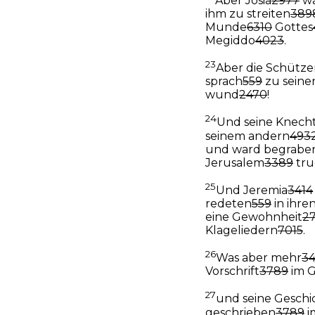
Aber Josia
2977
wa
ihm zu streiten
389
Munde
6310
Gottes
Megiddo
4023
.
23
Aber die Schütz
sprach
559
zu seine
wund
2470
!
24
Und seine Knech
seinem andern
493
und ward begrabe
Jerusalem
3389
tru
25
Und Jeremia
3414
redeten
559
in ihre
eine Gewohnheit
2
Klageliedern
7015
.
26
Was aber mehr
3
Vorschrift
3789
im G
27
und seine Geschi
geschrieben
3789
i