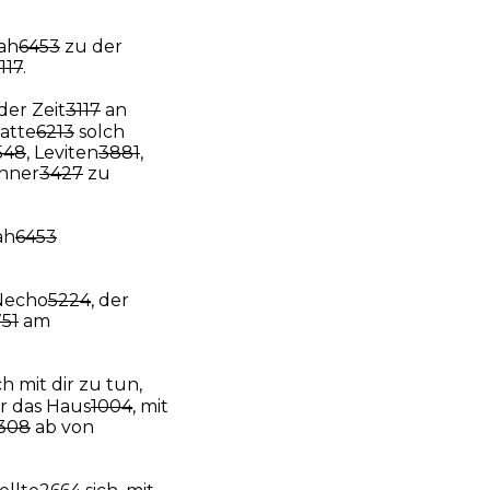
ah
6453
zu der
117
.
der Zeit
3117
an
atte
6213
solch
548
, Leviten
3881
,
hner
3427
zu
ah
6453
Necho
5224
, der
51
am
ch mit dir zu tun,
er das Haus
1004
, mit
308
ab von