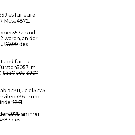
559
es für eure
7
Mose
4872
.
mmer
3532
und
72
waren, an der
Gut
7399
des
1
und für die
 Fürsten
5057
im
0
8337
505
3967
sabja
2811
, Jeiel
3273
eviten
3881
zum
inder
1241
.
den
5975
an ihrer
4687
des