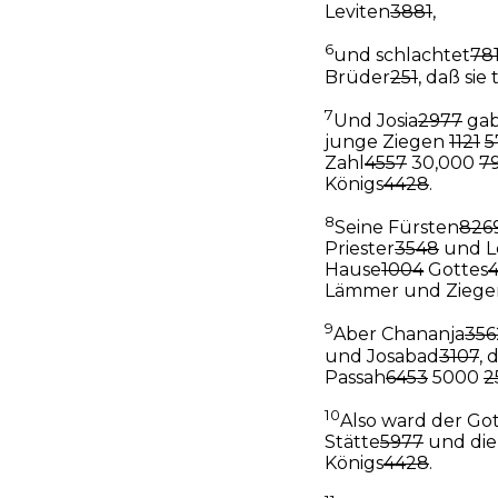
Leviten
3881
,
6
und schlachtet
78
Brüder
251
, daß sie
7
Und Josia
2977
ga
junge Ziegen
1121
5
Zahl
4557
30,000
7
Königs
4428
.
8
Seine Fürsten
826
Priester
3548
und L
Hause
1004
Gottes
Lämmer und Ziege
9
Aber Chananja
356
und Josabad
3107
, 
Passah
6453
5000
2
10
Also ward der Got
Stätte
5977
und die
Königs
4428
.