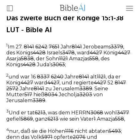
Das zweite Buch der Könige 15:1-38
LUT - Bible AI
1
Im 27.
8141
6242
7651
Jahr
8141
Jerobeams
3379
,
des Königs
4428
Israels
3478
, ward
4427
König
4427
Asarja
5838
, der Sohn
1121
Amazjas
558
, des
Königs
4428
Juda’s
3063
;
2
und war 16
8337
6240
Jahre
8141
alt
1121
, da er
König
4427
ward
4427
, und regierte
4427
52
8147
2572
Jahre
8141
zu Jerusalem
3389
. Seine
Mutter
517
hieß
8034
Jecholja
3203
von
Jerusalem
3389
.
3
Und er tat
6213
, was dem HERRN
3068
wohl
3477
gefiel
5869
, ganz
6213
wie sein Vater
1
Amazja
558
,
4
nur, daß sie die Höhen
1116
nicht abtaten
5493
;
denn das Volk
5971
opferte
2076
und