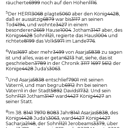
räucherte
6999
noch auf den Höhen
1116
.
5
Der HERR
3068
plagte
5060
aber den König
4428
,
daß er aussätzig
6879
war bis
3117
an seinen
Tod
4194
, und wohnte
3427
in einem
besonderen
2669
Hause
1004
. Jotham
3147
aber, des
Königs
4428
Sohn
1121
, regierte das Haus
1004
und
richtete
8199
das Volk
5971
im Lande
776
.
6
Was
1697
aber mehr
3499
von Asarja
5838
zu sagen
ist und alles, was er getan
6213
hat, siehe, das ist
geschrieben
3789
in der Chronik
3117
1697
5612
der
Könige
4428
Juda’s
3063
.
7
Und Asarja
5838
entschlief
7901
mit seinen
Vätern
1
, und man begrub
6912
ihn bei seinen
Vätern
1
in der Stadt
5892
Davids
1732
. Und sein
Sohn
1121
Jotham
3147
ward
4427
König
4427
an
seiner Statt.
8
Im 38.
8141
7970
8083
Jahr
8141
Asarjas
5838
, des
Königs
4428
Juda’s
3063
, ward
4427
König
4427
Sacharja
2148
, der Sohn
1121
Jerobeams
3379
, über