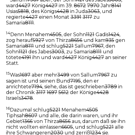
ward
4427
König
4427
im 39.
8672
7970
Jahr
8141
Usias
5818
, des Königs
4428
in Juda
3063
, und
regierte
4427
einen Monat
3391
3117
zu
Samaria
8111
.
14
Denn Menahem
4505
, der Sohn
1121
Gadis
1424
,
zog herauf
5927
von Thirza
8656
und kam
935
gen
Samaria
8111
und schlug
5221
Sallum
7967
, den
Sohn
1121
des Jabes
3003
, zu Samaria
8111
und
tötete
4191
ihn und ward
4427
König
4427
an seiner
Statt.
15
Was
1697
aber mehr
3499
von Sallum
7967
zu
sagen ist und seinen Bund
7195
, den er
anrichtete
7194
, siehe, das ist geschrieben
3789
in
der Chronik
3117
1697
5612
der Könige
4428
Israels
3478
.
16
Dazumal schlug
5221
Menahem
4505
Tiphsah
8607
und alle, die darin waren, und ihr
Gebiet
1366
von Thirza
8656
aus, darum daß sie ihn
nicht wollten einlassen
6605
, und schlug
5221
alle
ihre Schwangeren
2030
und zerriß
1234
sie.