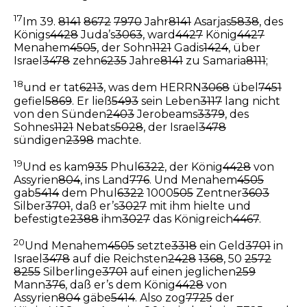
17
Im 39.
8141
8672
7970
Jahr
8141
Asarjas
5838
, des
Königs
4428
Juda’s
3063
, ward
4427
König
4427
Menahem
4505
, der Sohn
1121
Gadis
1424
, über
Israel
3478
zehn
6235
Jahre
8141
zu Samaria
8111
;
18
und er tat
6213
, was dem HERRN
3068
übel
7451
gefiel
5869
. Er ließ
5493
sein Leben
3117
lang nicht
von den Sünden
2403
Jerobeams
3379
, des
Sohnes
1121
Nebats
5028
, der Israel
3478
sündigen
2398
machte.
19
Und es kam
935
Phul
6322
, der König
4428
von
Assyrien
804
, ins Land
776
. Und Menahem
4505
gab
5414
dem Phul
6322
1000
505
Zentner
3603
Silber
3701
, daß er’s
3027
mit ihm hielte und
befestigte
2388
ihm
3027
das Königreich
4467
.
20
Und Menahem
4505
setzte
3318
ein Geld
3701
in
Israel
3478
auf die Reichsten
2428
1368
, 50
2572
8255
Silberlinge
3701
auf einen jeglichen
259
Mann
376
, daß er’s dem König
4428
von
Assyrien
804
gäbe
5414
. Also zog
7725
der