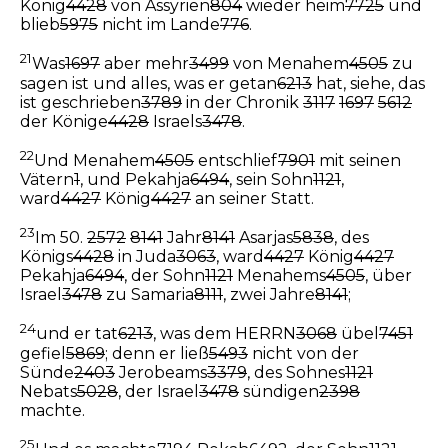
König
4428
von Assyrien
804
wieder heim
7725
und
blieb
5975
nicht im Lande
776
.
21
Was
1697
aber mehr
3499
von Menahem
4505
zu
sagen ist und alles, was er getan
6213
hat, siehe, das
ist geschrieben
3789
in der Chronik
3117
1697
5612
der Könige
4428
Israels
3478
.
22
Und Menahem
4505
entschlief
7901
mit seinen
Vätern
1
, und Pekahja
6494
, sein Sohn
1121
,
ward
4427
König
4427
an seiner Statt.
23
Im 50.
2572
8141
Jahr
8141
Asarjas
5838
, des
Königs
4428
in Juda
3063
, ward
4427
König
4427
Pekahja
6494
, der Sohn
1121
Menahems
4505
, über
Israel
3478
zu Samaria
8111
, zwei Jahre
8141
;
24
und er tat
6213
, was dem HERRN
3068
übel
7451
gefiel
5869
; denn er ließ
5493
nicht von der
Sünde
2403
Jerobeams
3379
, des Sohnes
1121
Nebats
5028
, der Israel
3478
sündigen
2398
machte.
25