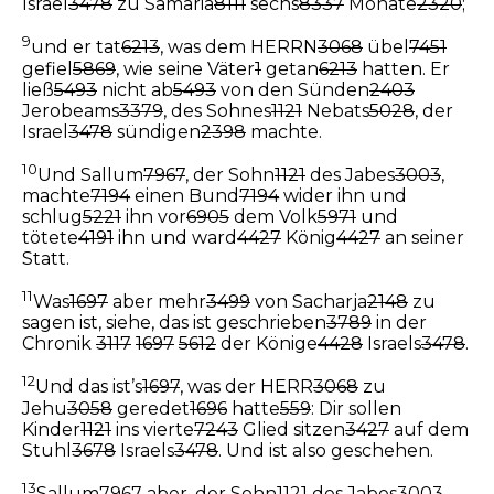
Israel
3478
zu Samaria
8111
sechs
8337
Monate
2320
;
9
und er tat
6213
, was dem HERRN
3068
übel
7451
gefiel
5869
, wie seine Väter
1
getan
6213
hatten. Er
ließ
5493
nicht ab
5493
von den Sünden
2403
Jerobeams
3379
, des Sohnes
1121
Nebats
5028
, der
Israel
3478
sündigen
2398
machte.
10
Und Sallum
7967
, der Sohn
1121
des Jabes
3003
,
machte
7194
einen Bund
7194
wider ihn und
schlug
5221
ihn vor
6905
dem Volk
5971
und
tötete
4191
ihn und ward
4427
König
4427
an seiner
Statt.
11
Was
1697
aber mehr
3499
von Sacharja
2148
zu
sagen ist, siehe, das ist geschrieben
3789
in der
Chronik
3117
1697
5612
der Könige
4428
Israels
3478
.
12
Und das ist’s
1697
, was der HERR
3068
zu
Jehu
3058
geredet
1696
hatte
559
: Dir sollen
Kinder
1121
ins vierte
7243
Glied sitzen
3427
auf dem
Stuhl
3678
Israels
3478
. Und ist also geschehen.
13
Sallum
7967
aber, der Sohn
1121
des Jabes
3003
,