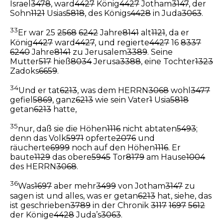
Israel
3478
, ward
4427
König
4427
Jotham
3147
, der
Sohn
1121
Usias
5818
, des Königs
4428
in Juda
3063
.
33
Er war 25
2568
6242
Jahre
8141
alt
1121
, da er
König
4427
ward
4427
, und regierte
4427
16
8337
6240
Jahre
8141
zu Jerusalem
3389
. Seine
Mutter
517
hieß
8034
Jerusa
3388
, eine Tochter
1323
Zadoks
6659
.
34
Und er tat
6213
, was dem HERRN
3068
wohl
3477
gefiel
5869
, ganz
6213
wie sein Vater
1
Usia
5818
getan
6213
hatte,
35
nur, daß sie die Höhen
1116
nicht abtaten
5493
;
denn das Volk
5971
opferte
2076
und
räucherte
6999
noch auf den Höhen
1116
. Er
baute
1129
das obere
5945
Tor
8179
am Hause
1004
des HERRN
3068
.
36
Was
1697
aber mehr
3499
von Jotham
3147
zu
sagen ist und alles, was er getan
6213
hat, siehe, das
ist geschrieben
3789
in der Chronik
3117
1697
5612
der Könige
4428
Juda’s
3063
.