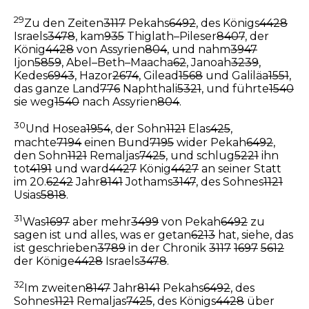
29
Zu den Zeiten
3117
Pekahs
6492
, des Königs
4428
Israels
3478
, kam
935
Thiglath–Pileser
8407
, der
König
4428
von Assyrien
804
, und nahm
3947
Ijon
5859
, Abel–Beth–Maacha
62
, Janoah
3239
,
Kedes
6943
, Hazor
2674
, Gilead
1568
und Galiläa
1551
,
das ganze Land
776
Naphthali
5321
, und führte
1540
sie weg
1540
nach Assyrien
804
.
30
Und Hosea
1954
, der Sohn
1121
Elas
425
,
machte
7194
einen Bund
7195
wider Pekah
6492
,
den Sohn
1121
Remaljas
7425
, und schlug
5221
ihn
tot
4191
und ward
4427
König
4427
an seiner Statt
im 20.
6242
Jahr
8141
Jothams
3147
, des Sohnes
1121
Usias
5818
.
31
Was
1697
aber mehr
3499
von Pekah
6492
zu
sagen ist und alles, was er getan
6213
hat, siehe, das
ist geschrieben
3789
in der Chronik
3117
1697
5612
der Könige
4428
Israels
3478
.
32
Im zweiten
8147
Jahr
8141
Pekahs
6492
, des
Sohnes
1121
Remaljas
7425
, des Königs
4428
über