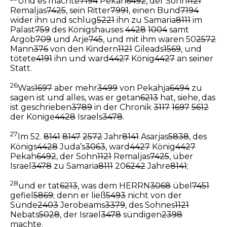
Und es machte
7194
Pekah
6492
, der Sohn
1121
Remaljas
7425
, sein Ritter
7991
, einen Bund
7194
wider ihn und schlug
5221
ihn zu Samaria
8111
im
Palast
759
des Königshauses
4428
1004
samt
Argob
709
und Arje
745
, und mit ihm waren 50
2572
Mann
376
von den Kindern
1121
Gileads
1569
, und
tötete
4191
ihn und ward
4427
König
4427
an seiner
Statt.
26
Was
1697
aber mehr
3499
von Pekahja
6494
zu
sagen ist und alles, was er getan
6213
hat, siehe, das
ist geschrieben
3789
in der Chronik
3117
1697
5612
der Könige
4428
Israels
3478
.
27
Im 52.
8141
8147
2572
Jahr
8141
Asarjas
5838
, des
Königs
4428
Juda’s
3063
, ward
4427
König
4427
Pekah
6492
, der Sohn
1121
Remaljas
7425
, über
Israel
3478
zu Samaria
8111
20
6242
Jahre
8141
;
28
und er tat
6213
, was dem HERRN
3068
übel
7451
gefiel
5869
; denn er ließ
5493
nicht von der
Sünde
2403
Jerobeams
3379
, des Sohnes
1121
Nebats
5028
, der Israel
3478
sündigen
2398
machte.