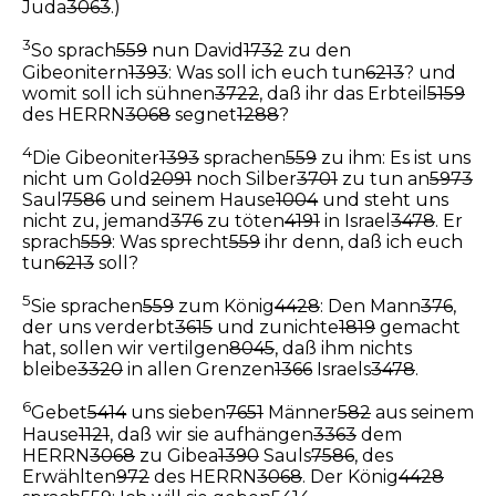
Juda
3063
.)
3
So sprach
559
nun David
1732
zu den
Gibeonitern
1393
: Was soll ich euch tun
6213
? und
womit soll ich sühnen
3722
, daß ihr das Erbteil
5159
des HERRN
3068
segnet
1288
?
4
Die Gibeoniter
1393
sprachen
559
zu ihm: Es ist uns
nicht um Gold
2091
noch Silber
3701
zu tun an
5973
Saul
7586
und seinem Hause
1004
und steht uns
nicht zu, jemand
376
zu töten
4191
in Israel
3478
. Er
sprach
559
: Was sprecht
559
ihr denn, daß ich euch
tun
6213
soll?
5
Sie sprachen
559
zum König
4428
: Den Mann
376
,
der uns verderbt
3615
und zunichte
1819
gemacht
hat, sollen wir vertilgen
8045
, daß ihm nichts
bleibe
3320
in allen Grenzen
1366
Israels
3478
.
6
Gebet
5414
uns sieben
7651
Männer
582
aus seinem
Hause
1121
, daß wir sie aufhängen
3363
dem
HERRN
3068
zu Gibea
1390
Sauls
7586
, des
Erwählten
972
des HERRN
3068
. Der König
4428