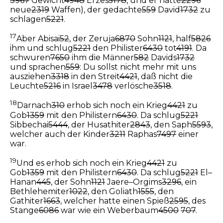
3967
Gewicht
4948
Erzes
5178
, und er hatte
2296
neue
2319
Waffen), der gedachte
559
David
1732
zu
schlagen
5221
.
17
Aber Abisai
52
, der Zeruja
6870
Sohn
1121
, half
5826
ihm und schlug
5221
den Philister
6430
tot
4191
. Da
schwuren
7650
ihm die Männer
582
Davids
1732
und sprachen
559
: Du sollst nicht mehr mit uns
ausziehen
3318
in den Streit
4421
, daß nicht die
Leuchte
5216
in Israel
3478
verlösche
3518
.
18
Darnach
310
erhob sich noch ein Krieg
4421
zu
Gob
1359
mit den Philistern
6430
. Da schlug
5221
Sibbechai
5444
, der Husathiter
2843
, den Saph
5593
,
welcher auch der Kinder
3211
Raphas
7497
einer
war.
19
Und es erhob sich noch ein Krieg
4421
zu
Gob
1359
mit den Philistern
6430
. Da schlug
5221
El–
Hanan
445
, der Sohn
1121
Jaere–Orgims
3296
, ein
Bethlehemiter
1022
, den Goliath
1555
, den
Gathiter
1663
, welcher hatte einen Spieß
2595
, des
Stange
6086
war wie ein Weberbaum
4500
707
.