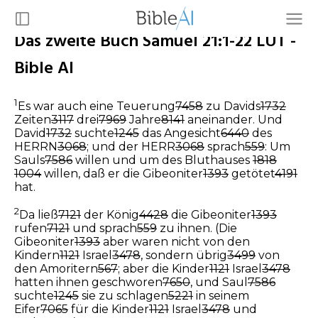
Das zweite Buch Samuel 21:1-22 LUT -
Bible AI
1
Es war auch eine Teuerung
7458
zu Davids
1732
Zeiten
3117
drei
7969
Jahre
8141
aneinander. Und
David
1732
suchte
1245
das Angesicht
6440
des
HERRN
3068
; und der HERR
3068
sprach
559
: Um
Sauls
7586
willen und um des Bluthauses
1818
1004
willen, daß er die Gibeoniter
1393
getötet
4191
hat.
2
Da ließ
7121
der König
4428
die Gibeoniter
1393
rufen
7121
und sprach
559
zu ihnen. (Die
Gibeoniter
1393
aber waren nicht von den
Kindern
1121
Israel
3478
, sondern übrig
3499
von
den Amoritern
567
; aber die Kinder
1121
Israel
3478
hatten ihnen geschworen
7650
, und Saul
7586
suchte
1245
sie zu schlagen
5221
in seinem
Eifer
7065
für die Kinder
1121
Israel
3478
und