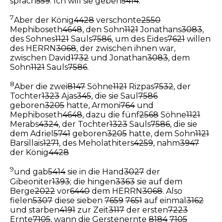
sprach
559
: Ich will sie geben
5414
.
7
Aber der König
4428
verschonte
2550
Mephiboseth
4648
, den Sohn
1121
Jonathans
3083
,
des Sohnes
1121
Sauls
7586
, um des Eides
7621
willen
des HERRN
3068
, der zwischen ihnen war,
zwischen David
1732
und Jonathan
3083
, dem
Sohn
1121
Sauls
7586
.
8
Aber die zwei
8147
Söhne
1121
Rizpas
7532
, der
Tochter
1323
Ajas
345
, die sie Saul
7586
geboren
3205
hatte, Armoni
764
und
Mephiboseth
4648
, dazu die fünf
2568
Söhne
1121
Merabs
4324
, der Tochter
1323
Sauls
7586
, die sie
dem Adriel
5741
geboren
3205
hatte, dem Sohn
1121
Barsillais
1271
, des Meholathiters
4259
, nahm
3947
der König
4428
9
und gab
5414
sie in die Hand
3027
der
Gibeoniter
1393
; die hingen
3363
sie auf dem
Berge
2022
vor
6440
dem HERRN
3068
. Also
fielen
5307
diese sieben
7659
7651
auf einmal
3162
und starben
4191
zur Zeit
3117
der ersten
7223
Ernte
7105
, wann die Gerstenernte
8184
7105