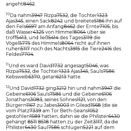
angeht
8462
.
10
Da nahm
3947
Rizpa
7532
, die Tochter
1323
Ajas
345
, einen Sack
8242
und breitete
5186
ihn auf
den Fels
6697
am Anfang
8462
der Ernte
7105
, bis
daß Wasser
4325
von Himmel
8064
über sie
troff
5413
, und ließ
5414
des Tages
3119
die
Vögel
5775
des Himmels
8064
nicht auf ihnen
ruhen
5117
noch des Nachts
3915
die Tiere
2416
des
Feldes
7704
.
11
Und es ward David
1732
angesagt
5046
, was
Rizpa
7532
, die Tochter
1323
Ajas
345
, Sauls
7586
Kebsweib
6370
, getan
6213
hatte.
12
Und David
1732
ging
3212
hin und nahm
3947
die
Gebeine
6106
Sauls
7586
und die Gebeine
6106
Jonathans
3083
, seines Sohnes
1121
, von den
Bürgern
1167
zu Jabes
3003
in Gilead
1568
(die sie
vom Platz
7339
am Tor Beth–Seans
1052
gestohlen
1589
hatten, dahin sie die Philister
6430
gehängt
8511
8518
hatten zu der Zeit
3117
, da die
Philister
6430
Saul
7586
schlugen
5221
auf dem