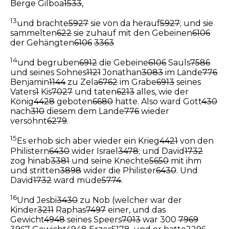
Berge Gilboa
1533
,
13
und brachte
5927
sie von da herauf
5927
; und sie
sammelten
622
sie zuhauf mit den Gebeinen
6106
der Gehängten
6106
3363
14
und begruben
6912
die Gebeine
6106
Sauls
7586
und seines Sohnes
1121
Jonathan
3083
im Lande
776
Benjamin
1144
zu Zela
6762
im Grabe
6913
seines
Vaters
1
Kis
7027
und taten
6213
alles, wie der
König
4428
geboten
6680
hatte. Also ward Gott
430
nach
310
diesem dem Lande
776
wieder
versöhnt
6279
.
15
Es erhob sich aber wieder ein Krieg
4421
von den
Philistern
6430
wider Israel
3478
; und David
1732
zog hinab
3381
und seine Knechte
5650
mit ihm
und stritten
3898
wider die Philister
6430
. Und
David
1732
ward müde
5774
.
16
Und Jesbi
3430
zu Nob (welcher war der
Kinder
3211
Raphas
7497
einer, und das
Gewicht
4948
seines Speers
7013
war 300
7969