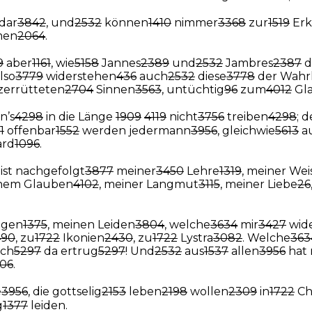
dar
3842
, und
2532
können
1410
nimmer
3368
zur
1519
Erk
en
2064
.
9
aber
1161
, wie
5158
Jannes
2389
und
2532
Jambres
2387
d
also
3779
widerstehen
436
auch
2532
diese
3778
der Wahr
zerrütteten
2704
Sinnen
3563
, untüchtig
96
zum
4012
Gl
n’s
4298
in die Länge
1909
4119
nicht
3756
treiben
4298
; 
1
offenbar
1552
werden jedermann
3956
, gleichwie
5613
a
ard
1096
.
ist nachgefolgt
3877
meiner
3450
Lehre
1319
, meiner Wei
inem Glauben
4102
, meiner Langmut
3115
, meiner Liebe
26
ngen
1375
, meinen Leiden
3804
, welche
3634
mir
3427
wid
490
, zu
1722
Ikonien
2430
, zu
1722
Lystra
3082
. Welche
363
ich
5297
da ertrug
5297
! Und
2532
aus
1537
allen
3956
hat 
06
.
e
3956
, die gottselig
2153
leben
2198
wollen
2309
in
1722
Ch
g
1377
leiden.