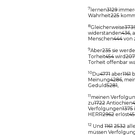
7
lernen
3129
immer
Wahrheit
225
komm
8
Gleicherweise
373
widerstanden
436
, 
Menschen
444
von 
9
Aber
235
sie werde
Torheit
454
wird
207
Torheit offenbar w
10
Du
4771
aber
1161
b
Meinung
4286
, me
Geduld
5281
,
11
meinen Verfolgu
zu
1722
Antiochien
Verfolgungen
1375
HERR
2962
erlöst
45
12
Und
1161
2532
all
müssen Verfolgun