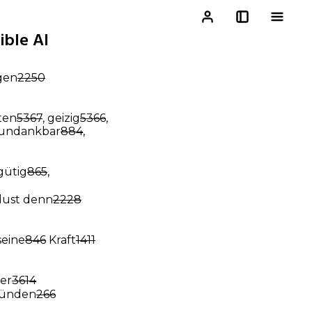
ible AI
gen
2250
lten
5367
, geizig
5366
,
 undankbar
884
,
gütig
865
,
ust denn
2228
eine
846
Kraft
1411
er
3614
 Sünden
266