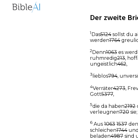
Der zweite Bri
1
Das
5124
sollst du 
werden
1764
greuli
2
Denn
1063
es wer
ruhmredig
213
, hoff
ungeistlich
462
,
3
lieblos
794
, unvers
4
Verräter
4273
, Fre
Gott
5377
,
5
die da haben
2192
verleugnen
720
sie
6
Aus
1063
1537
den
schleichen
1744
un
beladen
4987
sind 