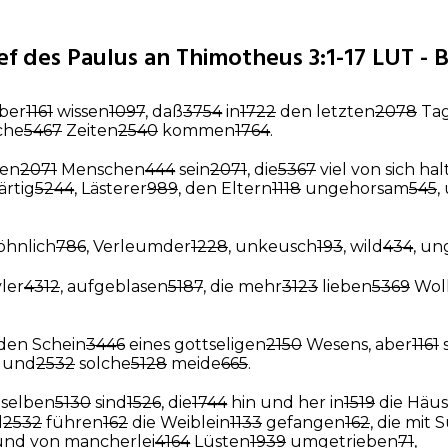
ef des Paulus an Thimotheus 3:1-17 LUT - B
aber
1161
wissen
1097
, daß
3754
in
1722
den letzten
2078
Ta
che
5467
Zeiten
2540
kommen
1764
.
den
2071
Menschen
444
sein
2071
, die
5367
viel von sich ha
ärtig
5244
, Lästerer
989
, den Eltern
1118
ungehorsam
545
,
öhnlich
786
, Verleumder
1228
, unkeusch
193
, wild
434
, un
vler
4312
, aufgeblasen
5187
, die mehr
3123
lieben
5369
Woll
den Schein
3446
eines gottseligen
2150
Wesens, aber
1161
s
; und
2532
solche
5128
meide
665
.
selben
5130
sind
1526
, die
1744
hin und her in
1519
die Häus
d
2532
führen
162
die Weiblein
1133
gefangen
162
, die mit
und von mancherlei
4164
Lüsten
1939
umgetrieben
71
,