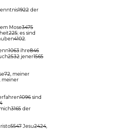
enntnis
1922
der
em Mose
3475
heit
225
; es sind
auben
4102
.
denn
1063
ihre
846
uch
2532
jener
1565
se
72
, meiner
, meiner
erfahren
1096
sind
4
mich
3165
der
risto
5547
Jesu
2424
,