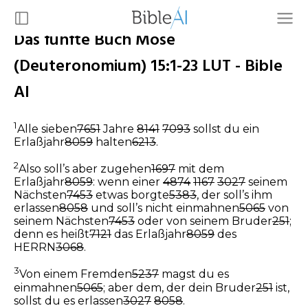
Das fünfte Buch Mose
(Deuteronomium) 15:1-23 LUT - Bible
AI
1
Alle sieben
7651
Jahre
8141
7093
sollst du ein
Erlaßjahr
8059
halten
6213
.
2
Also soll’s aber zugehen
1697
mit dem
Erlaßjahr
8059
: wenn einer
4874
1167
3027
seinem
Nächsten
7453
etwas borgte
5383
, der soll’s ihm
erlassen
8058
und soll’s nicht einmahnen
5065
von
seinem Nächsten
7453
oder von seinem Bruder
251
;
denn es heißt
7121
das Erlaßjahr
8059
des
HERRN
3068
.
3
Von einem Fremden
5237
magst du es
einmahnen
5065
; aber dem, der dein Bruder
251
ist,
sollst du es erlassen
3027
8058
.