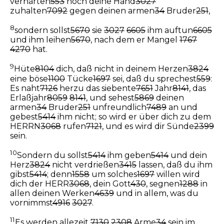
verhärten
553
noch deine Hand
3027
zuhalten
7092
gegen deinen armen
34
Bruder
251
,
8
sondern sollst
5670
sie
3027
6605
ihm auftun
6605
und ihm leihen
5670
, nach dem er Mangel
1767
4270
hat.
9
Hüte
8104
dich, daß nicht in deinem Herzen
3824
eine böse
1100
Tücke
1697
sei, daß du sprechest
559
:
Es naht
7126
herzu das siebente
7651
Jahr
8141
, das
Erlaßjahr
8059
8141
, und sehest
5869
deinen
armen
34
Bruder
251
unfreundlich
7489
an und
gebest
5414
ihm nicht; so wird er über dich zu dem
HERRN
3068
rufen
7121
, und es wird dir Sünde
2399
sein.
10
Sondern du sollst
5414
ihm geben
5414
und dein
Herz
3824
nicht verdrießen
3415
lassen, daß du ihm
gibst
5414
; denn
1558
um solches
1697
willen wird
dich der HERR
3068
, dein Gott
430
, segnen
1288
in
allen deinen Werken
4639
und in allem, was du
vornimmst
4916
3027
.
11
Es werden allezeit
7130
2308
Arme
34
sein im