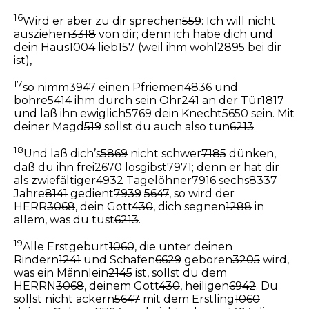
16
Wird er aber zu dir sprechen
559
: Ich will nicht
ausziehen
3318
von dir; denn ich habe dich und
dein Haus
1004
lieb
157
(weil ihm wohl
2895
bei dir
ist),
17
so nimm
3947
einen Pfriemen
4836
und
bohre
5414
ihm durch sein Ohr
241
an der Tür
1817
und laß ihn ewiglich
5769
dein Knecht
5650
sein. Mit
deiner Magd
519
sollst du auch also tun
6213
.
18
Und laß dich’s
5869
nicht schwer
7185
dünken,
daß du ihn frei
2670
losgibst
7971
; denn er hat dir
als zwiefältiger
4932
Tagelöhner
7916
sechs
8337
Jahre
8141
gedient
7939
5647
, so wird der
HERR
3068
, dein Gott
430
, dich segnen
1288
in
allem, was du tust
6213
.
19
Alle Erstgeburt
1060
, die unter deinen
Rindern
1241
und Schafen
6629
geboren
3205
wird,
was ein Männlein
2145
ist, sollst du dem
HERRN
3068
, deinem Gott
430
, heiligen
6942
. Du
sollst nicht ackern
5647
mit dem Erstling
1060