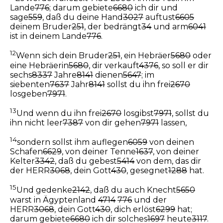
Lande
776
; darum gebiete
6680
ich dir und
sage
559
, daß du deine Hand
3027
auftust
6605
deinem Bruder
251
, der bedrängt
34
und arm
6041
ist in deinem Lande
776
.
12
Wenn sich dein Bruder
251
, ein Hebräer
5680
oder
eine Hebräerin
5680
, dir verkauft
4376
, so soll er dir
sechs
8337
Jahre
8141
dienen
5647
; im
siebenten
7637
Jahr
8141
sollst du ihn frei
2670
losgeben
7971
.
13
Und wenn du ihn frei
2670
losgibst
7971
, sollst du
ihn nicht leer
7387
von dir gehen
7971
lassen,
14
sondern sollst ihm auflegen
6059
von deinen
Schafen
6629
, von deiner Tenne
1637
, von deiner
Kelter
3342
, daß du gebest
5414
von dem, das dir
der HERR
3068
, dein Gott
430
, gesegnet
1288
hat.
15
Und gedenke
2142
, daß du auch Knecht
5650
warst in Ägyptenland
4714
776
und der
HERR
3068
, dein Gott
430
, dich erlöst
6299
hat;
darum gebiete
6680
ich dir solches
1697
heute
3117
.