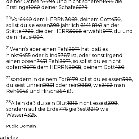
deiner Ochsen
7794
und nicht scheren
1494
die
Erstlinge
1060
deiner Schafe
6629
.
20
Vor
6440
dem HERRN
3068
, deinem Gott
430
,
sollst du sie essen
398
jährlich
8141
8141
an der
Stätte
4725
, die der HERR
3068
erwählt
977
, du und
dein Haus
1004
.
21
Wenn’s aber einen Fehl
3971
hat, daß es
hinkt
6455
oder blind
5787
ist, oder sonst irgend
einen bösen
7451
Fehl
3971
, so sollst du es nicht
opfern
2076
dem HERRN
3068
, deinem Gott
430
;
22
sondern in deinem Tor
8179
sollst du es essen
398
,
du seist unrein
2931
oder rein
2889
, wie
3162
man
Reh
6643
und Hirsch
354
ißt.
23
Allein daß du sein Blut
1818
nicht essest
398
,
sondern auf die Erde
776
gießest
8210
wie
Wasser
4325
.
Public Domain
article>