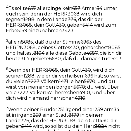
4
Es sollte
657
allerdinge kein
657
Armer
34
unter
euch sein; denn der HERR
3068
wird dich
segnen
1288
in dem Lande
776
, das dir der
HERR
3068
, dein Gott
430
, geben
5414
wird zum
Erbe
5159
einzunehmen
3423
,
5
allein
8085
, daß du der Stimme
6963
des
HERRN
3068
, deines Gottes
430
, gehorchest
8085
und haltest
8104
alle diese Gebote
4687
, die ich dir
heute
3117
gebiete
6680
, daß du darnach tust
6213
.
6
Denn der HERR
3068
, dein Gott
430
, wird dich
segnen
1288
, wie er dir verheißen
1696
hat; so wirst
du vielen
7227
Völkern
1471
leihen
5670
, und du
wirst von niemanden borgen
5670
; du wirst über
viele
7227
Völker
1471
herrschen
4910
, und über
dich wird niemand herrschen
4910
.
7
Wenn deiner Brüder
251
irgend einer
259
arm
34
ist in irgend
259
einer Stadt
8179
in deinem
Lande
776
, das der HERR
3068
, dein Gott
430
, dir
geben
5414
wird, so sollst du dein Herz
3824
nicht