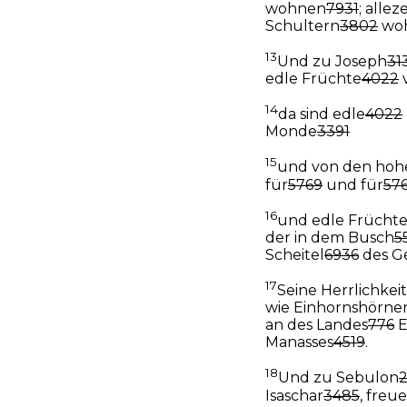
wohnen
7931
; alleze
Schultern
3802
wo
13
Und zu Joseph
31
edle Früchte
4022
14
da sind edle
4022
Monde
3391
15
und von den hoh
für
5769
und für
57
16
und edle Frücht
der in dem Busch
5
Scheitel
6936
des G
17
Seine Herrlichkeit
wie Einhornshörne
an des Landes
776
E
Manasses
4519
.
18
Und zu Sebulon
Isaschar
3485
, freu