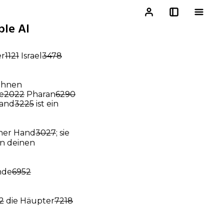
ble AI
er
1121
Israel
3478
 ihnen
e
2022
Pharan
6290
Hand
3225
ist ein
iner Hand
3027
; sie
n deinen
nde
6952
2
die Häupter
7218