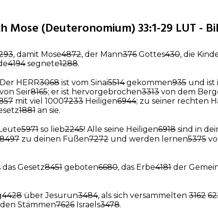
ch Mose (Deuteronomium) 33:1-29 LUT - Bi
293
, damit Mose
4872
, der Mann
376
Gottes
430
, die Kind
de
4194
segnete
1288
.
: Der HERR
3068
ist vom Sinai
5514
gekommen
935
und ist
von Seir
8165
; er ist hervorgebrochen
3313
von dem Berg
857
mit viel 1000
7233
Heiligen
6944
; zu seiner rechten 
setz
1881
an sie.
 Leute
5971
so lieb
2245
! Alle seine Heiligen
6918
sind in de
8497
zu deinen Füßen
7272
und werden lernen
5375
vo
 das Gesetz
8451
geboten
6680
, das Erbe
4181
der Gemei
g
4428
über Jesurun
3484
, als sich versammelten
3162
62
 den Stämmen
7626
Israels
3478
.