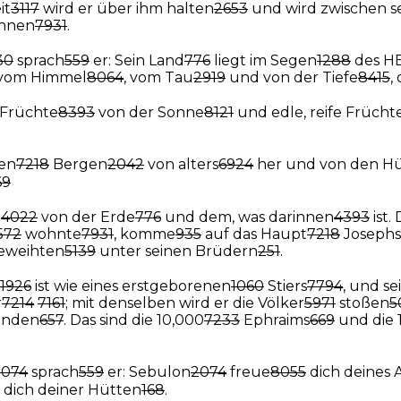
it
3117
wird er über ihm halten
2653
und wird zwischen s
hnen
7931
.
30
sprach
559
er: Sein Land
776
liegt im Segen
1288
des H
vom Himmel
8064
, vom Tau
2919
und von der Tiefe
8415
,
Früchte
8393
von der Sonne
8121
und edle, reife Frücht
en
7218
Bergen
2042
von alters
6924
her und von den H
69
e
4022
von der Erde
776
und dem, was darinnen
4393
ist.
572
wohnte
7931
, komme
935
auf das Haupt
7218
Josephs
eweihten
5139
unter seinen Brüdern
251
.
1926
ist wie eines erstgeborenen
1060
Stiers
7794
, und s
r
7214
7161
; mit denselben wird er die Völker
5971
stoßen
5
nden
657
. Das sind die 10,000
7233
Ephraims
669
und die 
2074
sprach
559
er: Sebulon
2074
freue
8055
dich deines 
e dich deiner Hütten
168
.