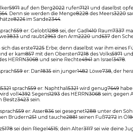
lker
5971
auf den Berg
2022
rufen
7121
und daselbst opf
664
. Denn sie werden die Menge
8228
des Meers
3220
sa
hätze
8226
im Sande
2344
.
prach
559
er: Gelobt
1288
sei, der Gad
1410
Raum
7337
ma
öwe
3833
und raubt
2963
den Arm
2220
und
637
den Sche
0
sich das erste
7225
Erbe; denn daselbst war ihm eines F
 und er kam
857
mit den Obersten
7218
des Volks
5971
und 
des HERRN
3068
und seine Rechte
4941
an Israel
3478
.
sprach
559
er: Dan
1835
ein junger
1482
Löwe
738
, der her
i
5321
sprach
559
er: Naphthali
5321
wird genug
7649
haben
wird voll
4392
Segens
1293
des HERRN
3068
sein; gegen 
n Besitz
3423
sein.
sprach
559
er: Asser
836
sei gesegnet
1288
unter den Sö
nen Brüdern
251
und tauche
2881
seinen Fuß
7272
in Öl
8
z
5178
sei dein Riegel
4515
; dein Alter
3117
sei wie deine J