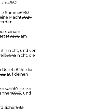
ufe
4962
.
ie Stimme
6963
seine Macht
3027
erden.
bei deinem
dertet
7378
am
ihn nicht, und von
weiß
3045
nicht, die
n Gesetz
8451
; die
632
auf deinen
erke
6467
seiner
flehnen
6965
, und
d sicher
983