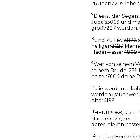
6
Ruben
7205
lebe
2
7
Dies ist der Segen
Juda’s
3063
und ma
groß
7227
werden, 
8
Und zu Levi
3878
s
heiligen
2623
Mann
Haderwasser
4809
9
Wer von seinem V
seinem Bruder
251
:
halten
8104
deine 
10
die werden Jako
werden Räuchwer
Altar
4196
.
11
HERR
3068
, segne
Hände
3027
; zersc
derer, die ihn hass
12
Und zu Benjamin