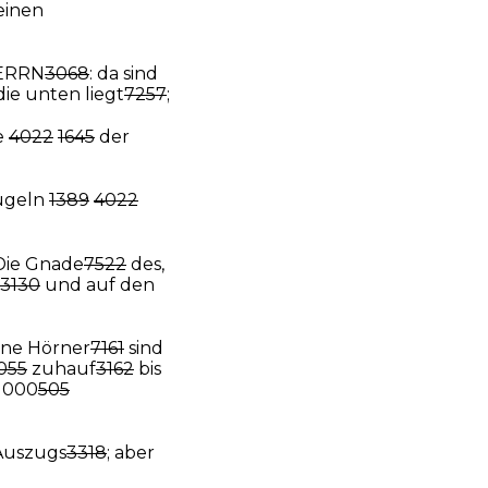
einen
ERRN
3068
: da sind
 die unten liegt
7257
;
e
4022
1645
der
ügeln
1389
4022
 Die Gnade
7522
des,
3130
und auf den
eine Hörner
7161
sind
055
zuhauf
3162
bis
1000
505
Auszugs
3318
; aber