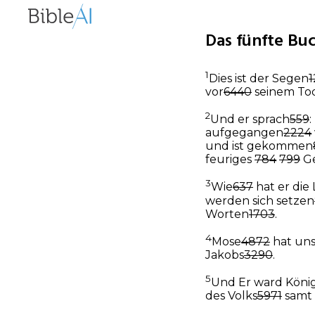
Das fünfte Bu
1
Dies ist der Segen
1
vor
6440
seinem To
2
Und er sprach
559
aufgegangen
2224
und ist gekommen
feuriges
784
799
Ge
3
Wie
637
hat er die
werden sich setzen
Worten
1703
.
4
Mose
4872
hat uns
Jakobs
3290
.
5
Und Er ward Köni
des Volks
5971
samt