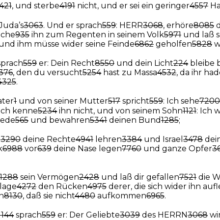
421
, und sterbe
4191
nicht, und er sei ein geringer
4557
Ha
 Juda’s
3063
. Und er sprach
559
: HERR
3068
, erhöre
8085
d
che
935
ihn zum Regenten in seinem Volk
5971
und laß 
und ihm müsse wider seine Feinde
6862
geholfen
5828
w
prach
559
er: Dein Recht
8550
und dein Licht
224
bleibe 
376
, den du versucht
5254
hast zu Massa
4532
, da ihr ha
4325
.
ater
1
und von seiner Mutter
517
spricht
559
: Ich sehe
7200
 Ich kenne
5234
ihn nicht, und von seinem Sohn
1121
: Ich 
Rede
565
und bewahren
5341
deinen Bund
1285
;
b
3290
deine Rechte
4941
lehren
3384
und Israel
3478
dei
k
6988
vor
639
deine Nase legen
7760
und ganze Opfer
3
1288
sein Vermögen
2428
und laß dir gefallen
7521
die W
hlage
4272
den Rücken
4975
derer, die sich wider ihn au
en
8130
, daß sie nicht
4480
aufkommen
6965
.
1144
sprach
559
er: Der Geliebte
3039
des HERRN
3068
wir