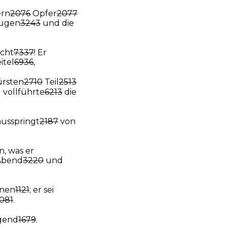
ern
2076
Opfer
2077
ugen
3243
und die
cht
7337
! Er
itel
6936
,
ürsten
2710
Teil
2513
vollführte
6213
die
ausspringt
2187
von
, was er
Abend
3220
und
hnen
1121
; er sei
081
.
ugend
1679
.