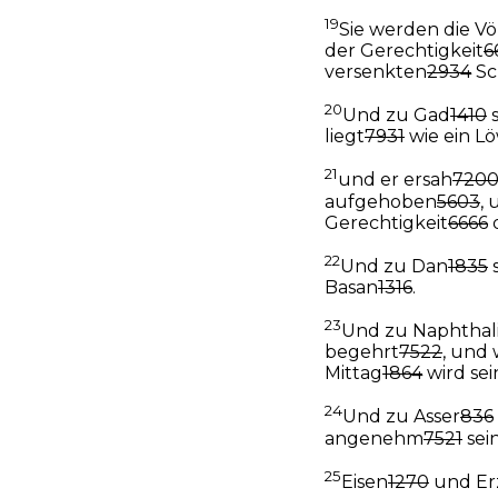
19
Sie werden die Vö
der Gerechtigkeit
6
versenkten
2934
Sc
20
Und zu Gad
1410
s
liegt
7931
wie ein L
21
und er ersah
720
aufgehoben
5603
,
Gerechtigkeit
6666
22
Und zu Dan
1835
Basan
1316
.
23
Und zu Naphthal
begehrt
7522
, und 
Mittag
1864
wird sei
24
Und zu Asser
836
angenehm
7521
sei
25
Eisen
1270
und Er