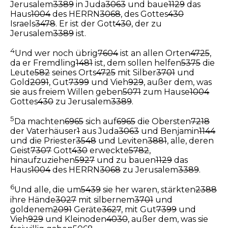
Jerusalem
3389
in Juda
3063
und baue
1129
das
Haus
1004
des HERRN
3068
, des Gottes
430
Israels
3478
. Er ist der Gott
430
, der zu
Jerusalem
3389
ist.
4
Und wer noch übrig
7604
ist an allen Orten
4725
,
da er Fremdling
1481
ist, dem sollen helfen
5375
die
Leute
582
seines Orts
4725
mit Silber
3701
und
Gold
2091
, Gut
7399
und Vieh
929
, außer dem, was
sie aus freiem Willen geben
5071
zum Hause
1004
Gottes
430
zu Jerusalem
3389
.
5
Da machten
6965
sich auf
6965
die Obersten
7218
der Vaterhäuser
1
aus Juda
3063
und Benjamin
1144
und die Priester
3548
und Leviten
3881
, alle, deren
Geist
7307
Gott
430
erweckte
5782
,
hinaufzuziehen
5927
und zu bauen
1129
das
Haus
1004
des HERRN
3068
zu Jerusalem
3389
.
6
Und alle, die um
5439
sie her waren, stärkten
2388
ihre Hände
3027
mit silbernem
3701
und
goldenem
2091
Geräte
3627
, mit Gut
7399
und
Vieh
929
und Kleinoden
4030
, außer dem, was sie