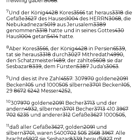
freiwillig gaben
5068
.
7
Und der König
4428
Kores
3566
tat heraus
3318
die
Gefäße
3627
des Hauses
1004
des HERRN
3068
, die
Nebukadnezar
5019
aus Jerusalem
3389
genommen
3318
hatte und in seines Gottes
430
Haus
1004
getan
5414
hatte.
8
Aber Kores
3566
, der König
4428
in Persien
6539
,
tat sie heraus
3318
durch
3027
Mithredath
4990
,
den Schatzmeister
1489
; der zählte
5608
sie dar
Sesbazar
8339
, dem Fürsten
5387
Juda’s
3063
.
9
Und dies ist ihre Zahl
4557
: 30
7970
goldene
2091
Becken
105
und 1000
505
silberne
3701
Becken
105
,
29
8672
6242
Messer
4252
,
10
30
7970
goldene
2091
Becher
3713
und der
andern
4932
, silbernen
3701
Becher
3713
410
3967
702
6235
und anderer
312
Gefäße
3627
1000
505
,
11
daß aller Gefäße
3627
, golden
2091
und
silbern
3701
, waren 5400
702
505
2568
3967
. Alle
brachte
5927
sie Sesbazar
8339
herauf
5927
mit