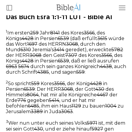
Das Buch Esra 1:1-11 LUT - Bible AI
1
Im ersten
259
Jahr
8141
des Kores
3566
, des
Königs
4428
in Persien
6539
(daß erfüllt
3615
würde
das Wort
1697
des HERRN
3068
, durch den
Mund
6310
Jeremia’s
3414
geredet), erweckte
5782
der HERR
3068
den Geist
7307
des Kores
3566
, des
Königs
4428
in Persien
6539
, daß er ließ ausrufen
6963
5674
durch sein ganzes Königreich
4438
, auch
durch Schrift
4385
, und sagen
559
:
2
So spricht
559
Kores
3566
, der König
4428
in
Persien
6539
: Der HERR
3068
, der Gott
430
des
Himmels
8064
, hat mir alle Königreiche
4467
der
Erde
776
gegeben
5414
, und er hat mir
befohlen
6485
, ihm ein Haus
1129
zu bauen
1004
zu
Jerusalem
3389
in Juda
3063
.
3
Wer nun unter euch seines Volks
5971
ist, mit dem
sei sein Gott
430
, und er ziehe hinauf
5927
gen