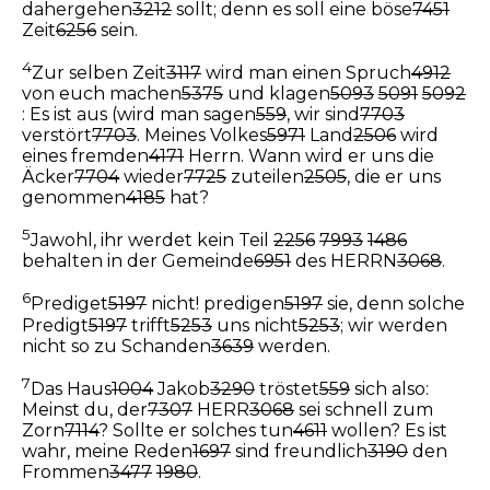
dahergehen
3212
sollt; denn es soll eine böse
7451
Zeit
6256
sein.
4
Zur selben Zeit
3117
wird man einen Spruch
4912
von euch machen
5375
und klagen
5093
5091
5092
: Es ist aus (wird man sagen
559
, wir sind
7703
verstört
7703
. Meines Volkes
5971
Land
2506
wird
eines fremden
4171
Herrn. Wann wird er uns die
Äcker
7704
wieder
7725
zuteilen
2505
, die er uns
genommen
4185
hat?
5
Jawohl, ihr werdet kein Teil
2256
7993
1486
behalten in der Gemeinde
6951
des HERRN
3068
.
6
Prediget
5197
nicht! predigen
5197
sie, denn solche
Predigt
5197
trifft
5253
uns nicht
5253
; wir werden
nicht so zu Schanden
3639
werden.
7
Das Haus
1004
Jakob
3290
tröstet
559
sich also:
Meinst du, der
7307
HERR
3068
sei schnell zum
Zorn
7114
? Sollte er solches tun
4611
wollen? Es ist
wahr, meine Reden
1697
sind freundlich
3190
den
Frommen
3477
1980
.