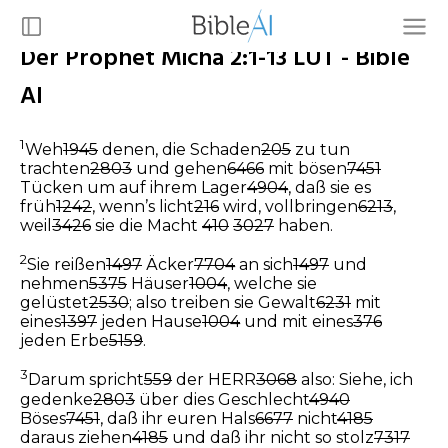
Der Prophet Micha 2:1-13 LUT - Bible
AI
1
Weh
1945
denen, die Schaden
205
zu tun
trachten
2803
und gehen
6466
mit bösen
7451
Tücken um auf ihrem Lager
4904
, daß sie es
früh
1242
, wenn’s licht
216
wird, vollbringen
6213
,
weil
3426
sie die Macht
410
3027
haben.
2
Sie reißen
1497
Äcker
7704
an sich
1497
und
nehmen
5375
Häuser
1004
, welche sie
gelüstet
2530
; also treiben sie Gewalt
6231
mit
eines
1397
jeden Hause
1004
und mit eines
376
jeden Erbe
5159
.
3
Darum spricht
559
der HERR
3068
also: Siehe, ich
gedenke
2803
über dies Geschlecht
4940
Böses
7451
, daß ihr euren Hals
6677
nicht
4185
daraus ziehen
4185
und daß ihr nicht so stolz
7317