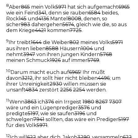
8
Aber
865
mein Volk
5971
hat sich aufgemacht
6965
wie ein Feind
341
, denn sie rauben
6584
beides,
Rock
145
und
4136
Mantel
8008
, denen, so
sicher
983
dahergehen
5674
, gleich wie die, so aus
dem Kriege
4421
kommen
7725
.
9
Ihr treibt
1644
die Weiber
802
meines Volks
5971
aus ihren lieben
8588
Häusern
1004
und
nehmt
3947
von ihren jungen Kindern
5768
meinen Schmuck
1926
auf immer
5769
.
10
Darum macht euch auf
6965
! Ihr müßt
davon
3212
, ihr sollt hier nicht bleiben
4496
; um
ihrer Unreinigkeit
2930
willen müssen sie
unsanft
4834
zerstört
2256
2254
werden.
11
Wenn
3863
ich
376
ein Irrgeist
1980
8267
7307
wäre und ein Lügenprediger
3576
und
predigte
5197
, wie sie saufen
3196
und
schwelgen
7941
sollten, das wäre ein Prediger
5197
für dies Volk
5971
.
12
Ich will
622
aber dich, Jakob
3290
, versammeln
622