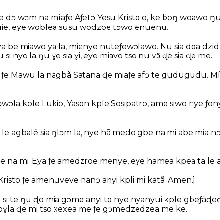
e dɔ wɔm na míaƒe Aƒetɔ Yesu Kristo o, ke boŋ woawo ŋu
uie, eye woblea susu wodzoe tɔwo enuenu.
a be miawo ya la, mienye nuteƒewɔlawo. Nu sia doa dzi
si nyo la ŋu ɣe sia ɣi, eye miavo tso nu vɔ̃ ɖe sia ɖe me.
a ƒe Mawu la nagbã Satana ɖe miaƒe afɔ te gudugudu. Mí
wɔla kple Lukio, Yason kple Sosipatro, ame siwo nye ƒo
i le agbalẽ sia ŋlɔm la, nye hã medo gbe na mi abe mia nɔ
na mi. Eya ƒe amedzroe menye, eye hamea kpea ta le afi
Kristo ƒe amenuveve nanɔ anyi kpli mi katã. Amen.]
i te ŋu ɖo mia gɔme anyi to nye nyanyui kple gbeƒãɖeɖe
woɣla ɖe mi tso xexea me ƒe gɔmedzedzea me ke.