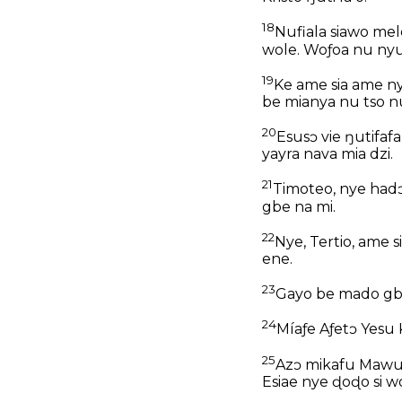
18
Nufiala siawo mel
wole. Woƒoa nu ny
19
Ke ame sia ame ny
be mianya nu tso nu 
20
Esusɔ vie ŋutifaf
yayra nava mia dzi.
21
Timoteo, nye hadɔ
gbe na mi.
22
Nye, Tertio, ame s
ene.
23
Gayo be mado gbe 
24
Míaƒe Aƒetɔ Yesu 
25
Azɔ mikafu Mawu s
Esiae nye ɖoɖo si 