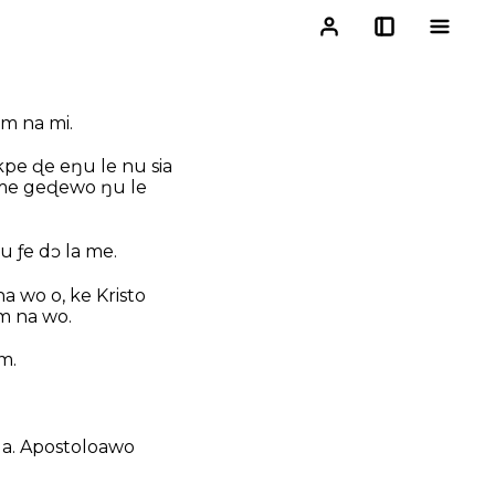
m na mi.
kpe ɖe eŋu le nu sia
 ame geɖewo ŋu le
 ƒe dɔ la me.
 wo o, ke Kristo
m na wo.
m.
la. Apostoloawo