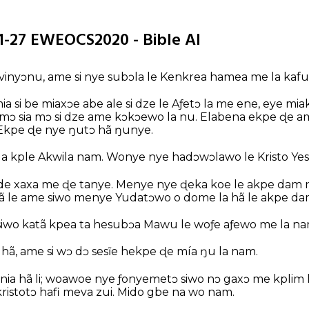
-27 EWEOCS2020 - Bible AI
vinyɔnu, ame si nye subɔla le Kenkrea hamea me la kafu
ia si be miaxɔe abe ale si dze le Aƒetɔ la me ene, eye mia
le mɔ sia mɔ si dze ame kɔkɔewo la nu. Elabena ekpe ɖe
Ekpe ɖe nye ŋutɔ hã ŋunye.
la kple Akwila nam. Wonye nye hadɔwɔlawo le Kristo Yesu
e xaxa me ɖe tanye. Menye nye ɖeka koe le akpe dam na
ã le ame siwo menye Yudatɔwo o dome la hã le akpe da
iwo katã kpea ta hesubɔa Mawu le woƒe aƒewo me la na
hã, ame si wɔ dɔ sesĩe hekpe ɖe mía ŋu la nam.
nia hã li; woawoe nye ƒonyemetɔ siwo nɔ gaxɔ me kplim 
ristotɔ hafi meva zui. Mido gbe na wo nam.