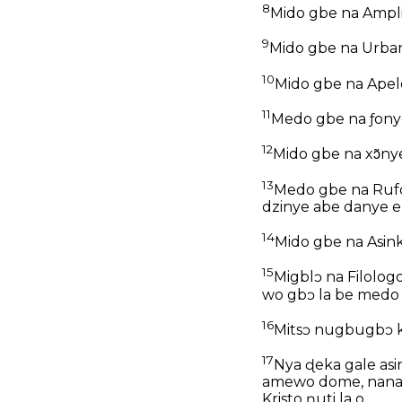
8
Mido gbe na Ampliat
9
Mido gbe na Urbano
10
Mido gbe na Apeles
11
Medo gbe na ƒony
12
Mido gbe na xɔ̃nye
13
Medo gbe na Rufo, 
dzinye abe danye e
14
Mido gbe na Asink
15
Migblɔ na Filolog
wo gbɔ la be medo
16
Mitsɔ nugbugbɔ 
17
Nya ɖeka gale as
amewo dome, nana am
Kristo ŋuti la o.