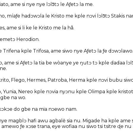
o, ame si nye nye lɔlɔ̃tɔ le Aƒetɔ la me.
, míaƒe hadɔwɔla le Kristo me kple nɔvi lɔlɔ̃tɔ Stakis na
, ame si li ke le Kristo me la hã.
emetɔ Herodion.
 Trifena kple Trifosa, ame siwo nye Aƒetɔ la ƒe dɔwɔlawo
ame si Aƒetɔ la tia be wòanye ye ŋutɔ tɔ kple dadaa lɔlɔ
ne.
rito, Flego, Hermes, Patroba, Herma kple nɔvi bubu siwo 
o, Yunia, Nereo kple nɔvia nyɔnu kple Olimpa kple kristo
 gbe na wo.
kɔkɔe do gbe na mia nɔewo nam.
inye magblɔ hafi awu agbalẽ sia nu. Migade ha kple ame
ewo ƒe xɔse trana, eye wofiaa nu siwo tsi tsitre ɖe nu 