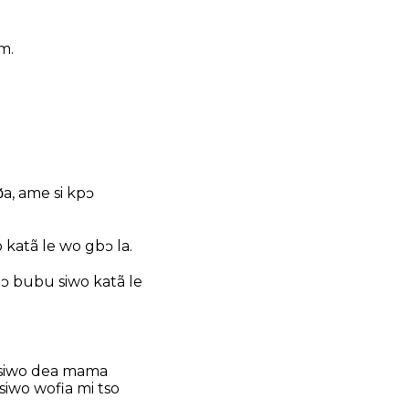
m.
.
̃a, ame si kpɔ
katã le wo gbɔ la.
tɔ bubu siwo katã le
 siwo dea mama
siwo wofia mi tso