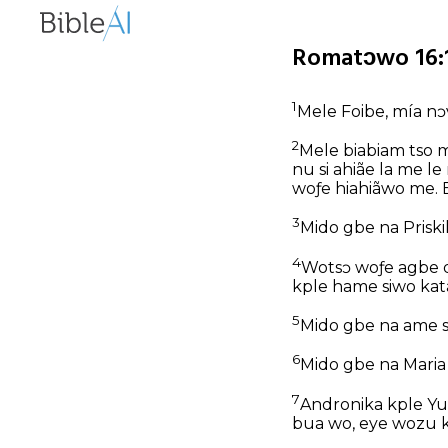
Romatɔwo 16:1
1
Mele Foibe, mía nɔ
2
Mele biabiam tso m
nu si ahiãe la me 
woƒe hiahiãwo me. 
3
Mido gbe na Priski
4
Wotsɔ woƒe agbe d
kple hame siwo kat
5
Mido gbe na ame s
6
Mido gbe na Maria 
7
Andronika kple Yu
bua wo, eye wozu k