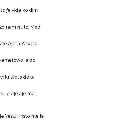
tɔ ƒe viɖe ko dim
dzɔ nam ŋutɔ. Medi
aƒe Aƒetɔ Yesu ƒe
nyemetɔwo la do
vi kristotɔ ɖeka
i le eƒe aƒe me.
 Yesu Kristo me la.