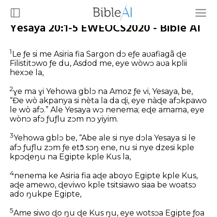
Yesaya 20:1-5 EWEOCS2020 - Bible AI
1
Le ƒe si me Asiria fia Sargon dɔ eƒe aʋafiagã ɖe
Filistitɔwo ƒe du, Asdod me, eye wòwɔ aʋa kplii
hexɔe la,
2
ɣe ma ɣi Yehowa gblɔ na Amoz ƒe vi, Yesaya, be,
“Ɖe wò akpanya si nèta la da ɖi, eye nàɖe afɔkpawo
le wò afɔ.” Ale Yesaya wɔ nenema; eɖe amama, eye
wònɔ afɔ ƒuƒlu zɔm nɔ yiyim.
3
Yehowa gblɔ be, “Abe ale si nye dɔla Yesaya si le
afɔ ƒuƒlu zɔm ƒe etɔ̃ sɔŋ ene, nu si nye dzesi kple
kpɔɖeŋu na Egipte kple Kus la,
4
nenema ke Asiria fia aɖe aboyo Egipte kple Kus,
aɖe amewo, ɖeviwo kple tsitsiawo siaa be woatsɔ
ado ŋukpe Egipte,
5
Ame siwo ɖo ŋu ɖe Kus ŋu, eye wotsɔa Egipte ƒoa