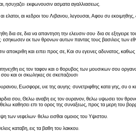
ι, ησυχαζει· εκφωνουσιν ασματα αγαλλιασεως.
 αι ελατοι, αι κεδροι του Λιβανου, λεγουσαι, Αφου συ εκοιμηθης
θη δια σε, δια να απαντηση την ελευσιν σου· δια σε εξηγειρε τ
ς· εσηκωσεν εκ των θρονων αυτων παντας τους βασιλεις των εθ
ιν αποκριθη και ειπει προς σε, Και συ εγεινες αδυνατος, καθως
τηνεχθη εις τον ταφον και ο θορυβος των μουσικων σου οργανω
σου και οι σκωληκες σε σκεπαζουσι·
υρανου, Εωσφορε, υιε της αυγης· συνετριφθης κατα γης, συ ο κ
 καρδια σου, Θελω αναβη εις τον ουρανον, θελω υψωσει τον θρ
 θελω καθησει επι το ορος της συναξεως, προς τα μερη του βορ
υψη των νεφελων· θελω εισθαι ομοιος του Υψιστου.
ελεις καταβη, εις τα βαθη του λακκου.