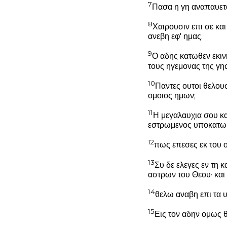
7
Πασα η γη αναπαυετα
8
Χαιρουσιν επι σε και
ανεβη εφ' ημας.
9
Ο αδης κατωθεν εκινη
τους ηγεμονας της γη
10
Παντες ουτοι θελουσ
ομοιος ημων;
11
Η μεγαλαυχια σου κα
εστρωμενος υποκατω 
12
πως επεσες εκ του ο
13
Συ δε ελεγες εν τη
αστρων του Θεου· και
14
θελω αναβη επι τα 
15
Εις τον αδην ομως θ