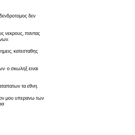
, δενδροτομος δεν
ους νεκρους, παντας
νων.
 ημεις; κατεσταθης
ν· ο σκωληξ ειναι
αταπατων τα εθνη.
ονον μου υπερανω των
ρα·