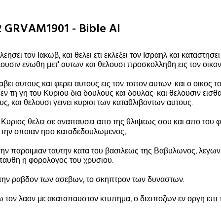
2 GRVAM1901 - Bible AI
ελεησει τον Ιακωβ, και θελει ετι εκλεξει τον Ισραηλ και καταστησε
ελουσιν ενωθη μετ' αυτων και θελουσι προσκολληθη εις τον οικον
αβει αυτους και φερει αυτους εις τον τοπον αυτων· και ο οικος τ
ν τη γη του Κυριου δια δουλους και δουλας· και θελουσιν εισθ
ς, και θελουσι γεινει κυριοι των καταθλιβοντων αυτους.
ο Κυριος θελει σε αναπαυσει απο της θλιψεως σου και απο του 
ς την οποιαν ησο καταδεδουλωμενος,
 την παροιμιαν ταυτην κατα του βασιλεως της Βαβυλωνος, λεγω
παυθη η φορολογος του χρυσιου.
 την ραβδον των ασεβων, το σκηπτρον των δυναστων.
τον λαον με ακαταπαυστον κτυπημα, ο δεσποζων εν οργη επι τα