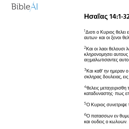
Ησαΐας 14:1-3
1
Διοτι ο Κυριος θελει 
αυτων· και οι ξενοι θ
2
Και οι λαοι θελουσι λ
κληρονομησει αυτους ε
αιχμαλωτισαντες αυτου
3
Και καθ' ην ημεραν 
σκληρας δουλειας, ει
4
θελεις μεταχειρισθη
καταδυναστης· πως ε
5
Ο Κυριος συνετριψε
6
Ο πατασσων εν θυμω 
και ουδεις ο κωλυων.