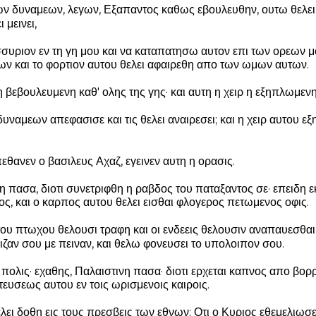
ν δυναμεων, λεγων, Εξαπαντος καθως εβουλευθην, ουτω θελει γ
 μεινει,
συριον εν τη γη μου και να καταπατησω αυτον επι των ορεων μο
ων και το φορτιον αυτου θελει αφαιρεθη απο των ωμων αυτων.
η βεβουλευμενη καθ' ολης της γης· και αυτη η χειρ η εξηπλωμενη
δυναμεων απεφασισε και τις θελει αναιρεσει; και η χειρ αυτου εξ
απεθανεν ο βασιλευς Αχαζ, εγεινεν αυτη η ορασις.
η πασα, διοτι συνετριφθη η ραβδος του παταξαντος σε· επειδη ε
κος, και ο καρπος αυτου θελει εισθαι φλογερος πετωμενος οφις.
του πτωχου θελουσι τραφη και οι ενδεεις θελουσιν αναπαυεσθαι 
ιζαν σου με πειναν, και θελω φονευσει το υπολοιπον σου.
 πολις· εχαθης, Παλαιστινη πασα· διοτι ερχεται καπνος απο βορρα
τευσεως αυτου εν τοις ωρισμενοις καιροις.
ελει δοθη εις τους πρεσβεις των εθνων; Οτι ο Κυριος εθεμελιωσε 