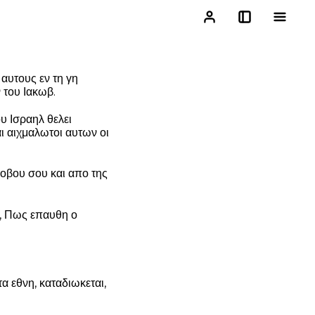
ι αυτους εν τη γη
 του Ιακωβ.
ου Ισραηλ θελει
αι αιχμαλωτοι αυτων οι
φοβου σου και απο της
ν, Πως επαυθη ο
 εθνη, καταδιωκεται,