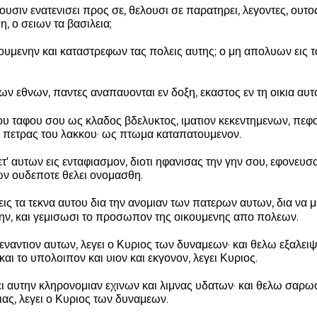
ουσιν ενατενισει προς σε, θελουσι σε παρατηρει, λεγοντες, ουτ
η, ο σειων τα βασιλεια;
υμενην και καταστρεφων τας πολεις αυτης; ο μη απολυων εις τ
των εθνων, παντες αναπαυονται εν δοξη, εκαστος εν τη οικια αυτ
ου ταφου σου ως κλαδος βδελυκτος, ιματιον κεκεντημενων, πεφ
ς πετρας του λακκου· ως πτωμα καταπατουμενον.
τ' αυτων εις ενταφιασμον, διοτι ηφανισας την γην σου, εφονευσα
ν ουδεποτε θελει ονομασθη.
ις τα τεκνα αυτου δια την ανομιαν των πατερων αυτων, δια να
ην, και γεμισωσι το προσωπον της οικουμενης απο πολεων.
ναντιον αυτων, λεγει ο Κυριος των δυναμεων· και θελω εξαλειψ
ι το υπολοιπον και υιον και εκγονον, λεγει Κυριος.
ι αυτην κληρονομιαν εχινων και λιμνας υδατων· και θελω σαρωσ
ς, λεγει ο Κυριος των δυναμεων.