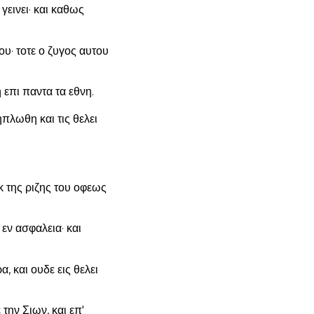
εινει· και καθως
υ· τοτε ο ζυγος αυτου
 επι παντα τα εθνη.
ηπλωθη και τις θελει
κ της ριζης του οφεως
εν ασφαλεια· και
, και ουδε εις θελει
την Σιων, και επ'