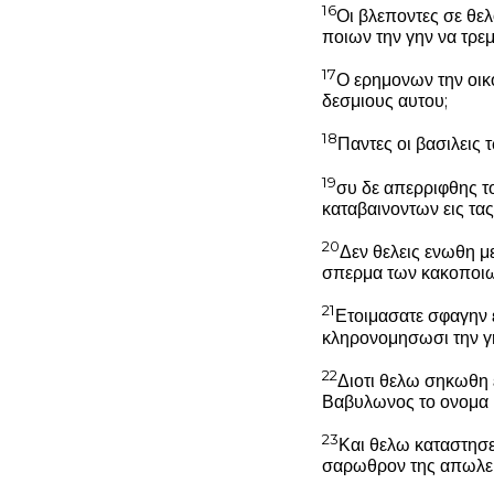
16
Οι βλεποντες σε θελ
ποιων την γην να τρεμ
17
Ο ερημονων την οικο
δεσμιους αυτου;
18
Παντες οι βασιλεις 
19
συ δε απερριφθης τ
καταβαινοντων εις τα
20
Δεν θελεις ενωθη με
σπερμα των κακοποιω
21
Ετοιμασατε σφαγην ε
κληρονομησωσι την γ
22
Διοτι θελω σηκωθη ε
Βαβυλωνος το ονομα κα
23
Και θελω καταστησε
σαρωθρον της απωλεια