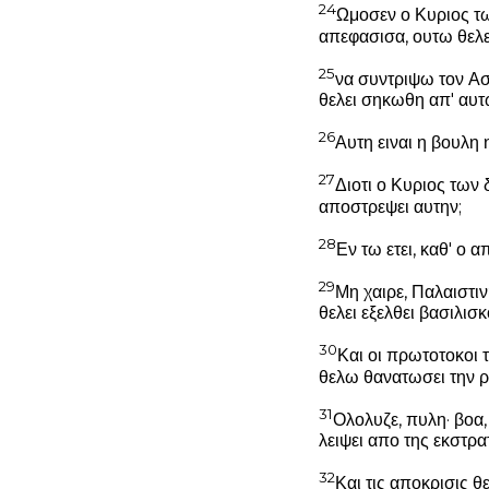
24
Ωμοσεν ο Κυριος τω
απεφασισα, ουτω θελει
25
να συντριψω τον Ασ
θελει σηκωθη απ' αυτ
26
Αυτη ειναι η βουλη 
27
Διοτι ο Κυριος των 
αποστρεψει αυτην;
28
Εν τω ετει, καθ' ο 
29
Μη χαιρε, Παλαιστιν
θελει εξελθει βασιλισ
30
Και οι πρωτοτοκοι 
θελω θανατωσει την ρ
31
Ολολυζε, πυλη· βοα,
λειψει απο της εκστρα
32
Και τις αποκρισις θ