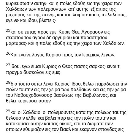
κυριευσωσιν αυτην· και η πολις εδοθη εις την χειρα των
Χαλδαιων των πολεμουντων κατ' αυτης, εξ αιτιας της
μαχαιρας και της πεινης και του λοιμου· και ο, τι ελαλησας,
εγεινε· και ιδου, βλεπεις·
25
και συ ειπας προς εμε, Κυριε Θεε, Αγορασον εις
σεαυτον τον αγρον δι' αργυριου και παραστησον
μαρτυρας· και η πολις εδοθη εις την χειρα των Χαλδαιων.
26
Και εγεινε λογος Κυριου προς τον Ιερεμιαν, λεγων,
27
Ιδου, εγω ειμαι Κυριος ο Θεος πασης σαρκος· ειναι τι
πραγμα δυσκολον εις εμε;
28
δια τουτο ουτω λεγει Κυριος· Ιδου, θελω παραδωσει την
πολιν ταυτην εις την χειρα των Χαλδαιων και εις την χειρα
του Ναβουχοδονοσορ βασιλεως της Βαβυλωνος, και
θελει κυριευσει αυτην·
29
και οι Χαλδαιοι οι πολεμουντες κατα της πολεως ταυτης
θελουσιν ελθει και βαλει πυρ εις την πολιν ταυτην και
κατακαυσει αυτην και τας οικιας, επι τα δωματα των
οποιων εθυμιαζον εις τον Βααλ και εκαμνον σπονδας εις