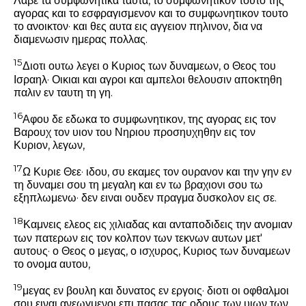
Λαβε τα συμφωνητικα ταυτα, το συμφωνητικον τουτο της
αγορας και το εσφραγισμενον και το συμφωνητικον τουτο
το ανοικτον· και θες αυτα εις αγγειον πηλινον, δια να
διαμενωσιν ημερας πολλας.
15
Διοτι ουτω λεγει ο Κυριος των δυναμεων, ο Θεος του
Ισραηλ· Οικιαι και αγροι και αμπελοι θελουσιν αποκτηθη
παλιν εν ταυτη τη γη.
16
Αφου δε εδωκα το συμφωνητικον, της αγορας εις τον
Βαρουχ τον υιον του Νηριου προσηυχηθην εις τον
Κυριον, λεγων,
17
Ω Κυριε Θεε· ιδου, συ εκαμες τον ουρανον και την γην εν
τη δυναμει σου τη μεγαλη και εν τω βραχιονι σου τω
εξηπλωμενω· δεν ειναι ουδεν πραγμα δυσκολον εις σε.
18
Καμνεις ελεος εις χιλιαδας και ανταποδιδεις την ανομιαν
των πατερων εις τον κολπον των τεκνων αυτων μετ'
αυτους· ο Θεος ο μεγας, ο ισχυρος, Κυριος των δυναμεων
το ονομα αυτου,
19
μεγας εν βουλη και δυνατος εν εργοις· διοτι οι οφθαλμοι
σου ειναι ανεωγμενοι επι πασας τας οδους των υιων των