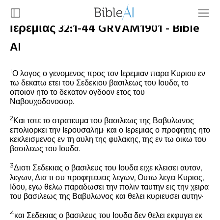
Ιερεμίας 32:1-44 GRVAM1901 - Bible
AI
1
Ο λογος ο γενομενος προς τον Ιερεμιαν παρα Κυριου εν
τω δεκατω ετει του Σεδεκιου βασιλεως του Ιουδα, το
οποιον ητο το δεκατον ογδοον ετος του
Ναβουχοδονοσορ.
2
Και τοτε το στρατευμα του βασιλεως της Βαβυλωνος
επολιορκει την Ιερουσαλημ· και ο Ιερεμιας ο προφητης ητο
κεκλεισμενος εν τη αυλη της φυλακης, της εν τω οικω του
βασιλεως του Ιουδα.
3
Διοτι Σεδεκιας ο βασιλευς του Ιουδα ειχε κλεισει αυτον,
λεγων, Δια τι συ προφητευεις λεγων, Ουτω λεγει Κυριος,
Ιδου, εγω θελω παραδωσει την πολιν ταυτην εις την χειρα
του βασιλεως της Βαβυλωνος και θελει κυριευσει αυτην·
4
και Σεδεκιας ο βασιλευς του Ιουδα δεν θελει εκφυγει εκ