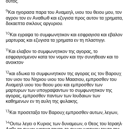
ουτος.
9
Και ηγορασα παρα του Αναμεηλ, υιου του θειου μου, τον
αγρον τον εν Αναθωθ και εζυγισα προς αυτον τα χρηματα,
δεκαεπτα σικλους αργυριου.
10
Και εγραψα το συμφωνητικον και εσφραγισα και εβαλον
μαρτυρας και εζυγισα τα χρηματα εν τη πλαστιγγι.
11
Και ελαβον το συμφωνητικον της αγορας, το
εσφραγισμενον κατα τον νομον και την συνηθειαν και το
ανοικτον·
12
και εδωκα το συμφωνητικον της αγορας εις τον Βαρουχ
τον υιον του Νηριου υιου του Μαασιου, εμπροσθεν του
Αναμεηλ υιου του θειου μου και εμπροσθεν των
μαρτυρων των υπογραψαντων το συμφωνητικον της
αγορας, εμπροσθεν παντων των Ιουδαιων των
καθημενων εν τη αυλη της φυλακης.
13
Και προσεταξα τον Βαρουχ εμπροσθεν αυτων, λεγων,
14
Ουτω λεγει ο Κυριος των δυναμεων, ο Θεος του Ισραηλ·