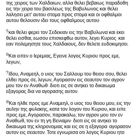
της χειρος των Χαλδαιων, αλλα θελει βεβαιως παραδοθη
εις την χειρα του βασιλεως της Βαβυλωνος και θελει
λαλησει μετ' αυτου στομα προς στομα και οι οφθαλμοι
αυτου θελουσιν ιδει τους οφθαλμους αυτου·
5
και θελει φερει τον Σεδεκιαν εις την Βαβυλωνα και εκει
θελει εισθαι, εωσου επισκεφθω αυτον, λεγει Κυριος· και
εαν πολεμησητε τους Χαλδαιους, δεν θελετε ευδοκιμησει.
6
Και ειπεν ο Ιερεμιας, Εγεινε λογος Κυριου προς εμε,
λεγων,
7
Ιδου, Αναμεηλ, ο υιος του Σαλλουμ του θειου σου, θελει
ελθει προς σε, λεγων, Αγορασον εις σεαυτον τον αγρον
μου τον εν Αναθωθ· διοτι εις σε ανηκει το δικαιωμα
εξαγορας δια να αγορασης αυτον.
8
Και ηλθε προς εμε Αναμεηλ, ο υιος του θειου μου, εις την
αυλην της φυλακης, κατα τον λογον του Κυριου, και ειπε
προς εμε, Αγορασον, παρακαλω, τον αγρον μου τον εν
Αναθωθ, τον εν τη γη Βενιαμιν· διοτι εις σε ανηκει το
δικαιωμα της κληρονομιας και εις σε η εξαγορα· αγορασον
αυτον εις σεαυτον. Τοτε εγνωρισα οτι λογος Κυριου ητο