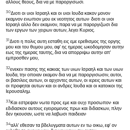
αλλους θεους, δια να με παροργισωσι.
30
Διοτι οι υιοι Ισραηλ και οι υιοι Ιουδα κακον μονον
εκαμνον ενωπιον μου εκ νεοτητος αυτων· διοτι οι υιοι
Ισραηλ αλλο δεν εκαμνον, παρα να με παροργιζωσι δια
των εργων των χειρων αυτων, λεγει Κυριος.
31
Διοτι η πολις αυτη εσταθη εις εμε ερεθισμος της οργης
μου και του θυμου μου, αφ' ης ημερας ωκοδομησαν αυτην
εως της ημερας ταυτης, δια να απορριψω αυτην απ'
εμπροσθεν μου,
32
ενεκεν πασης της κακιας των υιων Ισραηλ και των υιων
Ιουδα, την οποιαν εκαμον δια να με παροργισωσιν, αυτοι,
οι βασιλεις αυτων, οι αρχοντες αυτων, οι ιερεις αυτων και
οι προφηται αυτων και οι ανδρες Ιουδα και οι κατοικοι της
Ιερουσαλημ.
33
Και εστρεψαν νωτα προς εμε και ουχι προσωπον· και
εδιδασκον αυτους εγειρομενος πρωι και διδασκων, πλην
δεν ηκουσαν, ωστε να λαβωσι παιδειαν·
34
αλλ' εθεσαν τα βδελυγματα αυτων εν τω οικω, εφ' ον