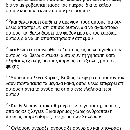
δια να με φοβωνται πασας τας ημερας, δια το καλον
αυτων και των τεκνων αυτων μετ' αυτους·
40
και θελω καμει διαθηκην αιωνιον προς αυτους, οτι δεν
θελω αποστρεψει απ' οπισω αυτων, δια να αγαθοποιω
αυτους· και θελω δωσει τον φοβον μου εις τας καρδιας
αυτων, δια να μη αποστατησωσιν απ' εμου·
41
και θελω ευφραινεσθαι επ' αυτους εις το να αγαθοποιω
αυτους, και θελω φυτευσει αυτους εν τη γη ταυτη κατα
αληθειαν, εξ ολης μου της καρδιας και εξ ολης μου της
ψυχης.
42
Διοτι ουτω λεγει Κυριος· Καθως επεφερα επι τουτον τον
λαον παντα ταυτα τα μεγαλα κακα, ουτω θελω επιφερει επ'
αυτους παντα τα αγαθα, τα οποια εγω ελαλησα περι
αυτων.
43
Και θελουσιν αποκτηθη αγροι εν τη γη ταυτη, περι της
οποιας σεις λεγετε, Ειναι ερημος χωρις ανθρωπου η
κτηνους· παρεδοθη εις την χειρα των Χαλδαιων.
44
Θελουσιν αγοραζει αγρους δι' αργυριου και υπογραφει