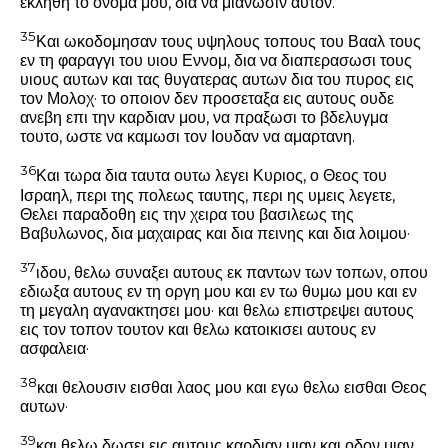
εκληθη το ονομα μου, δια να μιανωσιν αυτον.
35
Και ωκοδομησαν τους υψηλους τοπους του Βααλ τους
εν τη φαραγγι του υιου Εννομ, δια να διαπερασωσι τους
υιους αυτων και τας θυγατερας αυτων δια του πυρος εις
τον Μολοχ· το οποιον δεν προσεταξα εις αυτους ουδε
ανεβη επι την καρδιαν μου, να πραξωσι το βδελυγμα
τουτο, ωστε να καμωσι τον Ιουδαν να αμαρτανη.
36
Και τωρα δια ταυτα ουτω λεγει Κυριος, ο Θεος του
Ισραηλ, περι της πολεως ταυτης, περι ης υμεις λεγετε,
Θελει παραδοθη εις την χειρα του βασιλεως της
Βαβυλωνος, δια μαχαιρας και δια πεινης και δια λοιμου·
37
ιδου, θελω συναξει αυτους εκ παντων των τοπων, οπου
εδιωξα αυτους εν τη οργη μου και εν τω θυμω μου και εν
τη μεγαλη αγανακτησει μου· και θελω επιστρεψει αυτους
εις τον τοπον τουτον και θελω κατοικισει αυτους εν
ασφαλεια·
38
και θελουσιν εισθαι λαος μου και εγω θελω εισθαι Θεος
αυτων·
39
και θελω δωσει εις αυτους καρδιαν μιαν και οδον μιαν,