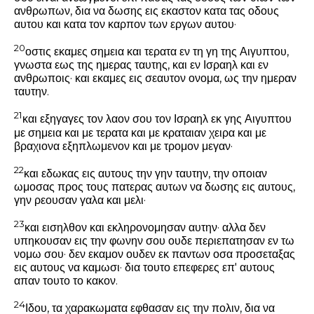
ανθρωπων, δια να δωσης εις εκαστον κατα τας οδους
αυτου και κατα τον καρπον των εργων αυτου·
20
οστις εκαμες σημεια και τερατα εν τη γη της Αιγυπτου,
γνωστα εως της ημερας ταυτης, και εν Ισραηλ και εν
ανθρωποις· και εκαμες εις σεαυτον ονομα, ως την ημεραν
ταυτην.
21
και εξηγαγες τον λαον σου τον Ισραηλ εκ γης Αιγυπτου
με σημεια και με τερατα και με κραταιαν χειρα και με
βραχιονα εξηπλωμενον και με τρομον μεγαν·
22
και εδωκας εις αυτους την γην ταυτην, την οποιαν
ωμοσας προς τους πατερας αυτων να δωσης εις αυτους,
γην ρεουσαν γαλα και μελι·
23
και εισηλθον και εκληρονομησαν αυτην· αλλα δεν
υπηκουσαν εις την φωνην σου ουδε περιεπατησαν εν τω
νομω σου· δεν εκαμον ουδεν εκ παντων οσα προσεταξας
εις αυτους να καμωσι· δια τουτο επεφερες επ' αυτους
απαν τουτο το κακον.
24
Ιδου, τα χαρακωματα εφθασαν εις την πολιν, δια να