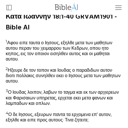
Κατά Ιωάννην 18:1-40 GRVAM1901 -
Bible AI
1
Αφου ειπε ταυτα ο Ιησους, εξηλθε μετα των μαθητων
αυτου περαν του χειμαρρου των Κεδρων, οπου ητο
κηπος, εις τον οποιον εισηλθεν αυτος και οι μαθηται
αυτου.
2
Ηξευρε δε τον τοπον και Ιουδας ο παραδιδων αυτον·
διοτι πολλακις συνηλθεν εκει ο Ιησους μετα των μαθητων
αυτου.
3
Ο Ιουδας λοιπον, λαβων το ταγμα και εκ των αρχιερεων
και Φαρισαιων υπηρετας, ερχεται εκει μετα φανων και
λαμπαδων και οπλων.
4
Ο δε Ιησους, εξευρων παντα τα ερχομενα επ' αυτον,
εξηλθε και ειπε προς αυτους·
Τινα ζητειτε;