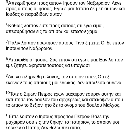
5
Απεκριθησαν προς αυτον· Ιησουν τον Ναζωραιον. Λεγει
προς αυτους ο Ιησους·
Εγω ειμαι.
Ιστατο δε μετ' αυτων και
Ιουδας ο παραδιδων αυτον.
6
Καθως λοιπον ειπε προς αυτους οτι
εγω ειμαι,
απεσυρθησαν εις τα οπισω και επεσον χαμαι.
7
Παλιν λοιπον ηρωτησεν αυτους·
Τινα ζητειτε;
Οι δε ειπον·
Ιησουν τον Ναζωραιον.
8
Απεκριθη ο Ιησους· Σας ειπον οτι εγω ειμαι. Εαν λοιπον
εμε ζητητε, αφησατε τουτους να υπαγωσι·
9
δια να πληρωθη ο λογος, τον οποιον ειπεν,
Οτι εξ
εκεινων τους οποιους μοι εδωκας, δεν απωλεσα ουδενα.
10
Τοτε ο Σιμων Πετρος εχων μαχαιραν εσυρεν αυτην και
εκτυπησε τον δουλον του αρχιερεως και απεκοψεν αυτου
το ωτιον το δεξιον· ητο δε το ονομα του δουλου Μαλχος.
11
Ειπε λοιπον ο Ιησους προς τον Πετρον·
Βαλε την
μαχαιραν σου εις την θηκην·
το ποτηριον, το οποιον μοι
εδωκεν ο Πατηρ, δεν θελω πιει αυτο;