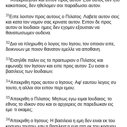
Απεκριθησαν και ειπον προς αυτον· Εαν ουτος δεν ητο
κακοποιος, δεν ηθελομεν σοι παραδωσει αυτον.
31
Ειπε λοιπον προς αυτους ο Πιλατος· Λαβετε αυτον σεις
και κατα τον νομον σας κρινατε αυτον. Ειπον δε προς
αυτον οι Ιουδαιοι· ημεις δεν εχομεν εξουσιαν να
θανατωσωμεν ουδενα.
32
Δια να πληρωθη ο λογος του Ιησου, τον οποιον ειπε,
δεικνυων με ποιον θανατον εμελλε να αποθανη.
33
Εισηλθε παλιν εις το πραιτωριον ο Πιλατος και
εφωναξε τον Ιησουν και ειπε προς αυτον· Συ εισαι ο
βασιλευς των Ιουδαιων;
34
Απεκριθη προς αυτον ο Ιησους·
Αφ' εαυτου λεγεις συ
τουτο, η αλλοι σοι ειπον περι εμου;
35
Απεκριθη ο Πιλατος· Μηπως εγω ειμαι Ιουδαιος; το
εθνος το ιδικον σου και οι αρχιερεις σε παρεδωκαν εις
εμε· τι εκαμες;
36
Απεκριθη ο Ιησους·
Η βασιλεια η εμη δεν ειναι εκ του
κοσμου τουτου· εαν η βασιλεια η εμη ητο εκ του κοσμου