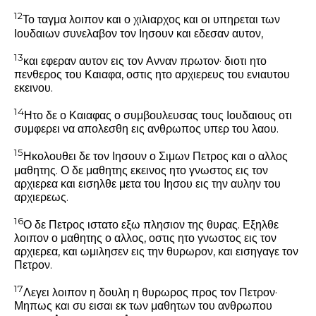
12
Το ταγμα λοιπον και ο χιλιαρχος και οι υπηρεται των
Ιουδαιων συνελαβον τον Ιησουν και εδεσαν αυτον,
13
και εφεραν αυτον εις τον Ανναν πρωτον· διοτι ητο
πενθερος του Καιαφα, οστις ητο αρχιερευς του ενιαυτου
εκεινου.
14
Ητο δε ο Καιαφας ο συμβουλευσας τους Ιουδαιους οτι
συμφερει να απολεσθη εις ανθρωπος υπερ του λαου.
15
Ηκολουθει δε τον Ιησουν ο Σιμων Πετρος και ο αλλος
μαθητης. Ο δε μαθητης εκεινος ητο γνωστος εις τον
αρχιερεα και εισηλθε μετα του Ιησου εις την αυλην του
αρχιερεως.
16
Ο δε Πετρος ιστατο εξω πλησιον της θυρας. Εξηλθε
λοιπον ο μαθητης ο αλλος, οστις ητο γνωστος εις τον
αρχιερεα, και ωμιλησεν εις την θυρωρον, και εισηγαγε τον
Πετρον.
17
Λεγει λοιπον η δουλη η θυρωρος προς τον Πετρον·
Μηπως και συ εισαι εκ των μαθητων του ανθρωπου