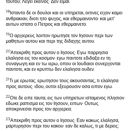
τουτου; Λεγει εκεινος· Δεν ειμαι.
18
Ισταντο δε οι δουλοι και οι υπηρεται, οιτινες ειχον καμει
ανθρακιαν, διοτι ητο ψυχος, και εθερμαινοντο· και μετ'
αυτων ιστατο ο Πετρος και εθερμαινετο.
19
Ο αρχιερευς λοιπον ηρωτησε τον Ιησουν περι των
μαθητων αυτου και περι της διδαχης αυτου.
20
Απεκριθη προς αυτον ο Ιησους·
Εγω παρρησια
ελαλησα εις τον κοσμον· εγω παντοτε εδιδαξα εν τη
συναγωγη και εν τω ιερω, οπου οι Ιουδαιοι συνερχονται
παντοτε, και εν κρυπτω δεν ελαλησα ουδεν.
21
Τι με ερωτας; ερωτησον τους ακουσαντας, τι ελαλησα
προς αυτους· ιδου, ουτοι εξευρουσιν οσα ειπον εγω.
22
Οτε δε ειπε ταυτα, εις των υπηρετων ισταμενος πλησιον
εδωκε ραπισμα εις τον Ιησουν, ειπων· Ουτως
αποκρινεσαι προς τον αρχιερεα;
23
Απεκριθη προς αυτον ο Ιησους·
Εαν κακως ελαλησα,
μαρτυρησον περι του κακου· εαν δε καλως, τι με δερεις;