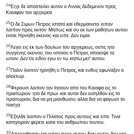
24
Ειχε δε αποστειλει αυτον ο Αννας δεδεμενον προς
Καιαφαν τον αρχιερεα.
25
Ο δε Σιμων Πετρος ιστατο και εθερμαινετο· ειπον
λοιπον προς αυτον· Μηπως και συ εκ των μαθητων αυτου
εισαι; Ηρνηθη εκεινος και ειπε· Δεν ειμαι.
26
Λεγει εις εκ των δουλων του αρχιερεως, οστις ητο
συγγενης εκεινου, του οποιου ο Πετρος απεκοψε το
ωτιον· Δεν σε ειδον εγω εν τω κηπω μετ' αυτου;
27
Παλιν λοιπον ηρνηθη ο Πετρος, και ευθυς εφωναξεν ο
αλεκτωρ.
28
Φερουσι λοιπον τον Ιησουν απο του Καιαφα εις το
πραιτωριον· ητο δε πρωι· και αυτοι δεν εισηλθον εις το
πραιτωριον, δια να μη μιανθωσιν, αλλα δια να φαγωσι το
πασχα.
29
Εξηλθε λοιπον ο Πιλατος προς αυτους και ειπε· Τινα
κατηγοριαν φερετε κατα του ανθρωπου τουτου;
30