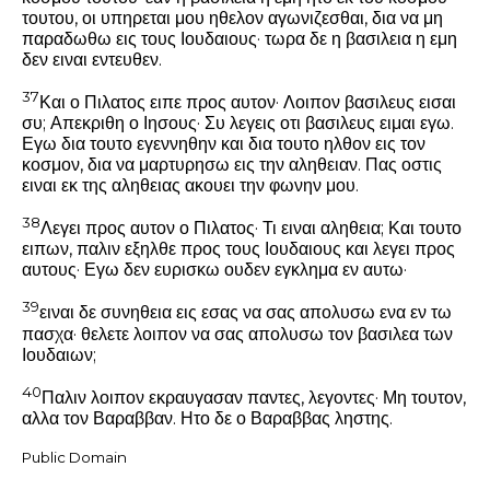
τουτου, οι υπηρεται μου ηθελον αγωνιζεσθαι, δια να μη
παραδωθω εις τους Ιουδαιους· τωρα δε η βασιλεια η εμη
δεν ειναι εντευθεν.
37
Και ο Πιλατος ειπε προς αυτον· Λοιπον βασιλευς εισαι
συ; Απεκριθη ο Ιησους·
Συ λεγεις οτι βασιλευς ειμαι εγω.
Εγω δια τουτο εγεννηθην και δια τουτο ηλθον εις τον
κοσμον, δια να μαρτυρησω εις την αληθειαν. Πας οστις
ειναι εκ της αληθειας ακουει την φωνην μου.
38
Λεγει προς αυτον ο Πιλατος· Τι ειναι αληθεια; Και τουτο
ειπων, παλιν εξηλθε προς τους Ιουδαιους και λεγει προς
αυτους· Εγω δεν ευρισκω ουδεν εγκλημα εν αυτω·
39
ειναι δε συνηθεια εις εσας να σας απολυσω ενα εν τω
πασχα· θελετε λοιπον να σας απολυσω τον βασιλεα των
Ιουδαιων;
40
Παλιν λοιπον εκραυγασαν παντες, λεγοντες· Μη τουτον,
αλλα τον Βαραββαν. Ητο δε ο Βαραββας ληστης.
Public Domain