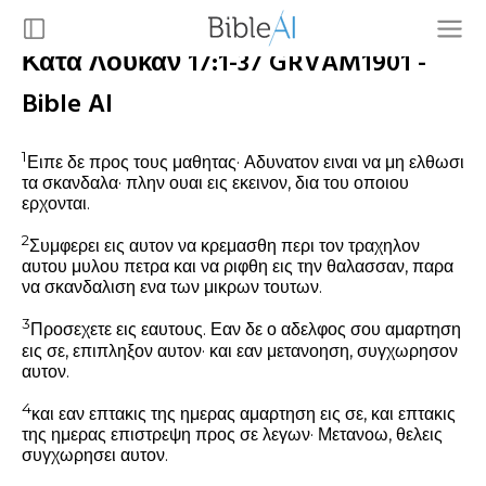
Κατά Λουκάν 17:1-37 GRVAM1901 -
Bible AI
1
Ειπε δε προς τους μαθητας·
Αδυνατον ειναι να μη ελθωσι
τα σκανδαλα· πλην ουαι εις εκεινον, δια του οποιου
ερχονται.
2
Συμφερει εις αυτον να κρεμασθη περι τον τραχηλον
αυτου μυλου πετρα και να ριφθη εις την θαλασσαν, παρα
να σκανδαλιση ενα των μικρων τουτων.
3
Προσεχετε εις εαυτους. Εαν δε ο αδελφος σου αμαρτηση
εις σε, επιπληξον αυτον· και εαν μετανοηση, συγχωρησον
αυτον.
4
και εαν επτακις της ημερας αμαρτηση εις σε, και επτακις
της ημερας επιστρεψη προς σε λεγων· Μετανοω, θελεις
συγχωρησει αυτον.