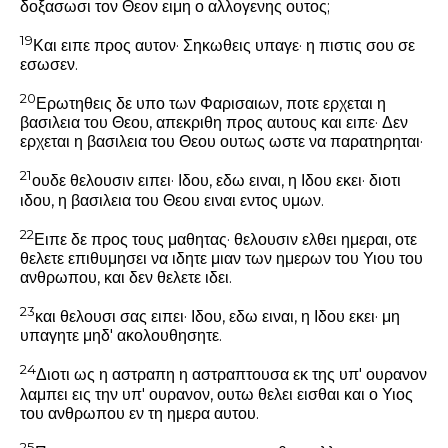
δοξασωσι τον Θεον ειμη ο αλλογενης ουτος;
19
Και ειπε προς αυτον·
Σηκωθεις υπαγε· η πιστις σου σε
εσωσεν.
20
Ερωτηθεις δε υπο των Φαρισαιων, ποτε ερχεται η
βασιλεια του Θεου, απεκριθη προς αυτους και ειπε·
Δεν
ερχεται η βασιλεια του Θεου ουτως ωστε να παρατηρηται·
21
ουδε θελουσιν ειπει· Ιδου, εδω ειναι, η Ιδου εκει· διοτι
ιδου, η βασιλεια του Θεου ειναι εντος υμων.
22
Ειπε δε προς τους μαθητας·
θελουσιν ελθει ημεραι, οτε
θελετε επιθυμησει να ιδητε μιαν των ημερων του Υιου του
ανθρωπου, και δεν θελετε ιδει.
23
και θελουσι σας ειπει· Ιδου, εδω ειναι, η Ιδου εκει· μη
υπαγητε μηδ' ακολουθησητε.
24
Διοτι ως η αστραπη η αστραπτουσα εκ της υπ' ουρανον
λαμπει εις την υπ' ουρανον, ουτω θελει εισθαι και ο Υιος
του ανθρωπου εν τη ημερα αυτου.
25