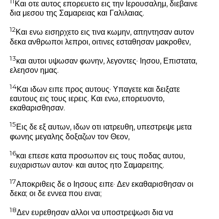
11
Και οτε αυτος επορευετο εις την Ιερουσαλημ, διεβαινε
δια μεσου της Σαμαρειας και Γαλιλαιας.
12
Και ενω εισηρχετο εις τινα κωμην, απηντησαν αυτον
δεκα ανθρωποι λεπροι, οιτινες εσταθησαν μακροθεν,
13
και αυτοι υψωσαν φωνην, λεγοντες· Ιησου, Επιστατα,
ελεησον ημας.
14
Και ιδων ειπε προς αυτους·
Υπαγετε και δειξατε
εαυτους εις τους ιερεις.
Και ενω, επορευοντο,
εκαθαρισθησαν.
15
Εις δε εξ αυτων, ιδων οτι ιατρευθη, υπεστρεψε μετα
φωνης μεγαλης δοξαζων τον Θεον,
16
και επεσε κατα προσωπον εις τους ποδας αυτου,
ευχαριστων αυτον· και αυτος ητο Σαμαρειτης.
17
Αποκριθεις δε ο Ιησους ειπε·
Δεν εκαθαρισθησαν οι
δεκα; οι δε εννεα που ειναι;
18
Δεν ευρεθησαν αλλοι να υποστρεψωσι δια να