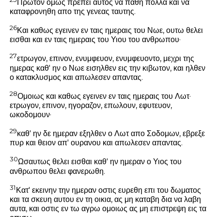
Πρωτον ομως πρεπει αυτος να παθη πολλα και να
καταφρονηθη απο της γενεας ταυτης.
26
Και καθως εγεινεν εν ταις ημεραις του Νωε, ουτω θελει
εισθαι και εν ταις ημεραις του Υιου του ανθρωπου·
27
ετρωγον, επινον, ενυμφευον, ενυμφευοντο, μεχρι της
ημερας καθ' ην ο Νωε εισηλθεν εις την κιβωτον, και ηλθεν
ο κατακλυσμος και απωλεσεν απαντας.
28
Ομοιως και καθως εγεινεν εν ταις ημεραις του Λωτ·
ετρωγον, επινον, ηγοραζον, επωλουν, εφυτευον,
ωκοδομουν·
29
καθ' ην δε ημεραν εξηλθεν ο Λωτ απο Σοδομων, εβρεξε
πυρ και θειον απ' ουρανου και απωλεσεν απαντας.
30
Ωσαυτως θελει εισθαι καθ' ην ημεραν ο Υιος του
ανθρωπου θελει φανερωθη.
31
Κατ' εκεινην την ημεραν οστις ευρεθη επι του δωματος
και τα σκευη αυτου εν τη οικια, ας μη καταβη δια να λαβη
αυτα, και οστις εν τω αγρω ομοιως ας μη επιστρεψη εις τα