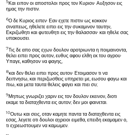
5
Και ειπον οι αποστολοι προς τον Κυριον· Αυξησον εις
ημας την πιστιν.
6
Ο δε Κυριος ειπεν·
Εαν εχετε πιστιν ως κοκκον
σιναπεως, ηθελετε ειπει εις την συκαμινον ταυτην,
Εκριζωθητι και φυτευθητι εις την θαλασσαν· και ηθελε σας
υπακουσει.
7
Τις δε απο σας εχων δουλον αροτριωντα η ποιμαινοντα,
θελει ειπει προς αυτον, ευθυς αφου ελθη εκ του αγρου·
Υπαγε, καθησον να φαγης,
8
και δεν θελει ειπει προς αυτον· Ετοιμασον τι να
δειπνησω, και περιζωσθεις υπηρετει με, εωσου φαγω και
πιω, και μετα ταυτα θελεις φαγει και πιει συ;
9
Μηπως γνωριζει χαριν εις τον δουλον εκεινον, διοτι
εκαμε τα διαταχθεντα εις αυτον; δεν μοι φαινεται.
10
Ουτω και σεις, οταν καμητε παντα τα διαταχθεντα εις
εσας, λεγετε οτι δουλοι αχρειοι ειμεθα, επειδη εκαμαμεν ο,
τι εχρεωστουμεν να καμωμεν.