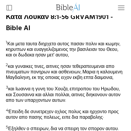
Κατά Λουκάν 8:1-56 GRVAM1901 -
Bible AI
1
Και μετα ταυτα διηρχετο αυτος πασαν πολιν και κωμην,
κηρυττων και ευαγγελιζομενος την βασιλειαν του Θεου,
και οι δωδεκα ησαν μετ' αυτου,
2
και γυναικες τινες, αιτινες ησαν τεθεραπευμεναι απο
πνευματων πονηρων και ασθενειων, Μαρια η καλουμενη
Μαγδαληνη, εκ της οποιας ειχον εκβη επτα δαιμονια,
3
και Ιωαννα η γυνη του Χουζα, επιτροπου του Ηρωδου,
και Σουσαννα και αλλαι πολλαι, αιτινες διηκονουν αυτον
απο των υπαρχοντων αυτων.
4
Επειδη δε συνετρεχεν οχλος πολυς και ηρχοντο προς
αυτον απο πασης πολεως, ειπε δια παραβολης·
5
Εξηλθεν ο σπειρων, δια να σπειρη τον σπορον αυτου.