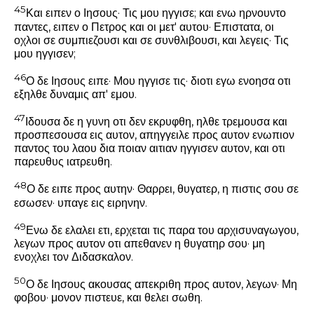
45
Και ειπεν ο Ιησους·
Τις μου ηγγισε;
και ενω ηρνουντο
παντες, ειπεν ο Πετρος και οι μετ' αυτου· Επιστατα, οι
οχλοι σε συμπιεζουσι και σε συνθλιβουσι, και λεγεις·
Τις
μου ηγγισεν;
46
Ο δε Ιησους ειπε·
Μου ηγγισε τις· διοτι εγω ενοησα οτι
εξηλθε δυναμις απ' εμου.
47
Ιδουσα δε η γυνη οτι δεν εκρυφθη, ηλθε τρεμουσα και
προσπεσουσα εις αυτον, απηγγειλε προς αυτον ενωπιον
παντος του λαου δια ποιαν αιτιαν ηγγισεν αυτον, και οτι
παρευθυς ιατρευθη.
48
Ο δε ειπε προς αυτην·
Θαρρει, θυγατερ, η πιστις σου σε
εσωσεν· υπαγε εις ειρηνην.
49
Ενω δε ελαλει ετι, ερχεται τις παρα του αρχισυναγωγου,
λεγων προς αυτον οτι απεθανεν η θυγατηρ σου· μη
ενοχλει τον Διδασκαλον.
50
Ο δε Ιησους ακουσας απεκριθη προς αυτον, λεγων·
Μη
φοβου·
μονον πιστευε, και θελει σωθη.