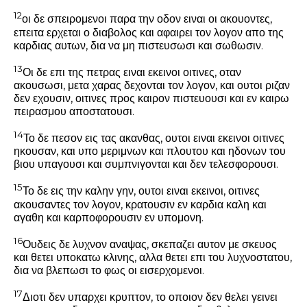
12
οι δε σπειρομενοι παρα την οδον ειναι οι ακουοντες,
επειτα ερχεται ο διαβολος και αφαιρει τον λογον απο της
καρδιας αυτων, δια να μη πιστευσωσι και σωθωσιν.
13
Οι δε επι της πετρας ειναι εκεινοι οιτινες, οταν
ακουσωσι, μετα χαρας δεχονται τον λογον, και ουτοι ριζαν
δεν εχουσιν, οιτινες προς καιρον πιστευουσι και εν καιρω
πειρασμου αποστατουσι.
14
Το δε πεσον εις τας ακανθας, ουτοι ειναι εκεινοι οιτινες
ηκουσαν, και υπο μεριμνων και πλουτου και ηδονων του
βιου υπαγουσι και συμπνιγονται και δεν τελεσφορουσι.
15
Το δε εις την καλην γην, ουτοι ειναι εκεινοι, οιτινες
ακουσαντες τον λογον, κρατουσιν εν καρδια καλη και
αγαθη και καρποφορουσιν εν υπομονη.
16
Ουδεις δε λυχνον αναψας, σκεπαζει αυτον με σκευος
και θετει υποκατω κλινης, αλλα θετει επι του λυχνοστατου,
δια να βλεπωσι το φως οι εισερχομενοι.
17
Διοτι δεν υπαρχει κρυπτον, το οποιον δεν θελει γεινει