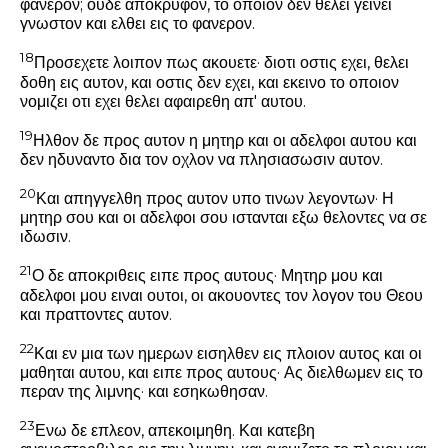
φανερον; ουδε αποκρυφον, το οποιον δεν θελει γεινει
γνωστον και ελθει εις το φανερον.
18
Προσεχετε λοιπον πως ακουετε· διοτι οστις εχει, θελει
δοθη εις αυτον, και οστις δεν εχει, και εκεινο το οποιον
νομιζει οτι εχει θελει αφαιρεθη απ' αυτου.
19
Ηλθον δε προς αυτον η μητηρ και οι αδελφοι αυτου και
δεν ηδυναντο δια τον οχλον να πλησιασωσιν αυτον.
20
Και απηγγελθη προς αυτον υπο τινων λεγοντων· Η
μητηρ σου και οι αδελφοι σου ιστανται εξω θελοντες να σε
ιδωσιν.
21
Ο δε αποκριθεις ειπε προς αυτους·
Μητηρ μου και
αδελφοι μου ειναι ουτοι, οι ακουοντες τον λογον του Θεου
και πραττοντες αυτον.
22
Και εν μια των ημερων εισηλθεν εις πλοιον αυτος και οι
μαθηται αυτου, και ειπε προς αυτους·
Ας διελθωμεν εις το
περαν της λιμνης·
και εσηκωθησαν.
23
Ενω δε επλεον, απεκοιμηθη. Και κατεβη