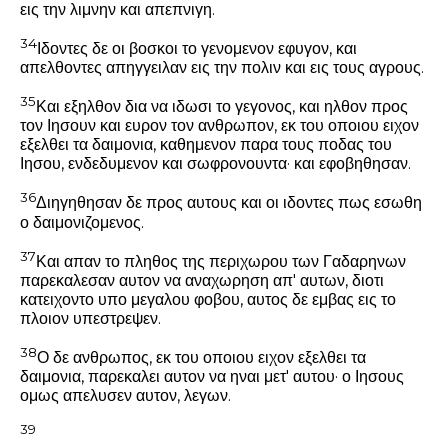
εις την λιμνην και απεπνιγη.
34
Ιδοντες δε οι βοσκοι το γενομενον εφυγον, και
απελθοντες απηγγειλαν εις την πολιν και εις τους αγρους.
35
Και εξηλθον δια να ιδωσι το γεγονος, και ηλθον προς
τον Ιησουν και ευρον τον ανθρωπον, εκ του οποιου ειχον
εξελθει τα δαιμονια, καθημενον παρα τους ποδας του
Ιησου, ενδεδυμενον και σωφρονουντα· και εφοβηθησαν.
36
Διηγηθησαν δε προς αυτους και οι ιδοντες πως εσωθη
ο δαιμονιζομενος.
37
Και απαν το πληθος της περιχωρου των Γαδαρηνων
παρεκαλεσαν αυτον να αναχωρηση απ' αυτων, διοτι
κατειχοντο υπο μεγαλου φοβου, αυτος δε εμβας εις το
πλοιον υπεστρεψεν.
38
Ο δε ανθρωπος, εκ του οποιου ειχον εξελθει τα
δαιμονια, παρεκαλει αυτον να ηναι μετ' αυτου· ο Ιησους
ομως απελυσεν αυτον, λεγων.
39