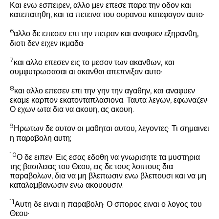
Και ενω εσπειρεν, αλλο μεν επεσε παρα την οδον και
κατεπατηθη, και τα πετεινα του ουρανου κατεφαγον αυτο·
6
αλλο δε επεσεν επι την πετραν και αναφυεν εξηρανθη,
διοτι δεν ειχεν ικμαδα·
7
και αλλο επεσεν εις το μεσον των ακανθων, και
συμφυτρωσασαι αι ακανθαι απεπνιξαν αυτο·
8
και αλλο επεσεν επι την γην την αγαθην, και αναφυεν
εκαμε καρπον εκατονταπλασιονα.
Ταυτα λεγων, εφωναζεν·
Ο εχων ωτα δια να ακουη, ας ακουη.
9
Ηρωτων δε αυτον οι μαθηται αυτου, λεγοντες· Τι σημαινει
η παραβολη αυτη;
10
Ο δε ειπεν·
Εις εσας εδοθη να γνωρισητε τα μυστηρια
της βασιλειας του Θεου, εις δε τους λοιπους δια
παραβολων, δια να μη βλεπωσιν ενω βλεπουσι και να μη
καταλαμβανωσιν ενω ακουουσιν.
11
Αυτη δε ειναι η παραβολη· Ο σπορος ειναι ο λογος του
Θεου·