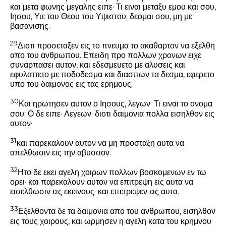
και μετα φωνης μεγαλης ειπε· Τι ειναι μεταξυ εμου και σου,
Ιησου, Υιε του Θεου του Υψιστου; δεομαι σου, μη με
βασανισης.
29
Διοτι προσεταξεν εις το πνευμα το ακαθαρτον να εξελθη
απο του ανθρωπου. Επειδη προ πολλων χρονων ειχε
συναρπασει αυτον, και εδεσμευετο με αλυσεις και
εφυλαττετο με ποδοδεσμα και διασπων τα δεσμα, εφερετο
υπο του δαιμονος εις τας ερημους.
30
Και ηρωτησεν αυτον ο Ιησους, λεγων·
Τι ειναι το ονομα
σου;
Ο δε ειπε· Λεγεων· διοτι δαιμονια πολλα εισηλθον εις
αυτον·
31
και παρεκαλουν αυτον να μη προσταξη αυτα να
απελθωσιν εις την αβυσσον.
32
Ητο δε εκει αγελη χοιρων πολλων βοσκομενων εν τω
ορει· και παρεκαλουν αυτον να επιτρεψη εις αυτα να
εισελθωσιν εις εκεινους· και επετρεψεν εις αυτα.
33
Εξελθοντα δε τα δαιμονια απο του ανθρωπου, εισηλθον
εις τους χοιρους, και ωρμησεν η αγελη κατα του κρημνου