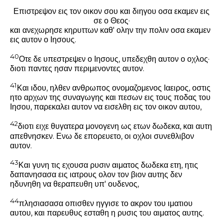
Επιστρεψον εις τον οικον σου και διηγου οσα εκαμεν εις
σε ο Θεος·
και ανεχωρησε κηρυττων καθ' ολην την πολιν οσα εκαμεν
εις αυτον ο Ιησους.
40
Οτε δε υπεστρεψεν ο Ιησους, υπεδεχθη αυτον ο οχλος·
διοτι παντες ησαν περιμενοντες αυτον.
41
Και ιδου, ηλθεν ανθρωπος ονομαζομενος Ιαειρος, οστις
ητο αρχων της συναγωγης και πεσων εις τους ποδας του
Ιησου, παρεκαλει αυτον να εισελθη εις τον οικον αυτου,
42
διοτι ειχε θυγατερα μονογενη ως ετων δωδεκα, και αυτη
απεθνησκεν. Ενω δε επορευετο, οι οχλοι συνεθλιβον
αυτον.
43
Και γυνη τις εχουσα ρυσιν αιματος δωδεκα ετη, ητις
δαπανησασα εις ιατρους ολον τον βιον αυτης δεν
ηδυνηθη να θεραπευθη υπ' ουδενος,
44
πλησιασασα οπισθεν ηγγισε το ακρον του ιματιου
αυτου, και παρευθυς εσταθη η ρυσις του αιματος αυτης.