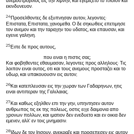
ανεμοστροβιλος εις την λιμνην, και εγεμιζετο το πλοιον και
εκινδυνευον.
24
Προσελθοντες δε εξυπνησαν αυτον, λεγοντες·
Επιστατα, Επιστατα, χανομεθα. Ο δε σηκωθεις επετιμησε
τον ανεμον και την ταραχην του υδατος, και επαυσαν, και
εγεινε γαληνη.
25
Ειπε δε προς αυτους,
που ειναι η πιστις σας;
Και φοβηθεντες εθαυμασαν, λεγοντες προς αλληλους· Τις
λοιπον ειναι ουτος, οτι και τους ανεμους προσταζει και το
υδωρ, και υπακουουσιν εις αυτον;
26
Και κατεπλευσαν εις την χωραν των Γαδαρηνων, ητις
ειναι αντιπεραν της Γαλιλαιας.
27
Και καθως εξηλθεν επι την γην, υπηντησεν αυτον
ανθρωπος τις εκ της πολεως, οστις ειχε δαιμονια απο
χρονων πολλων, και ιματιον δεν ενεδυετο και εν οικια δεν
εμενεν, αλλ' εν τοις μνημασιν.
28
Ιδων δε τον Ιησουν, ανεκραξε και προσεπεσεν εις αυτον