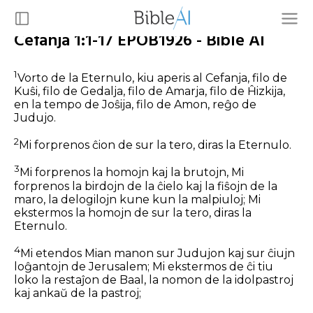
Cefanja 1:1-17 EPOB1926 - Bible AI
1
Vorto de la Eternulo, kiu aperis al Cefanja, filo de
Kuŝi, filo de Gedalja, filo de Amarja, filo de Ĥizkija,
en la tempo de Joŝija, filo de Amon, reĝo de
Judujo.
2
Mi forprenos ĉion de sur la tero, diras la Eternulo.
3
Mi forprenos la homojn kaj la brutojn, Mi
forprenos la birdojn de la ĉielo kaj la fiŝojn de la
maro, la delogilojn kune kun la malpiuloj; Mi
ekstermos la homojn de sur la tero, diras la
Eternulo.
4
Mi etendos Mian manon sur Judujon kaj sur ĉiujn
loĝantojn de Jerusalem; Mi ekstermos de ĉi tiu
loko la restaĵon de Baal, la nomon de la idolpastroj
kaj ankaŭ de la pastroj;