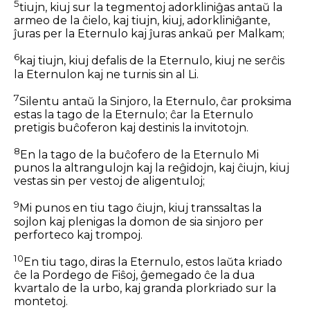
5
tiujn, kiuj sur la tegmentoj adorkliniĝas antaŭ la
armeo de la ĉielo, kaj tiujn, kiuj, adorkliniĝante,
ĵuras per la Eternulo kaj ĵuras ankaŭ per Malkam;
6
kaj tiujn, kiuj defalis de la Eternulo, kiuj ne serĉis
la Eternulon kaj ne turnis sin al Li.
7
Silentu antaŭ la Sinjoro, la Eternulo, ĉar proksima
estas la tago de la Eternulo; ĉar la Eternulo
pretigis buĉoferon kaj destinis la invitotojn.
8
En la tago de la buĉofero de la Eternulo Mi
punos la altrangulojn kaj la reĝidojn, kaj ĉiujn, kiuj
vestas sin per vestoj de aligentuloj;
9
Mi punos en tiu tago ĉiujn, kiuj transsaltas la
sojlon kaj plenigas la domon de sia sinjoro per
perforteco kaj trompoj.
10
En tiu tago, diras la Eternulo, estos laŭta kriado
ĉe la Pordego de Fiŝoj, ĝemegado ĉe la dua
kvartalo de la urbo, kaj granda plorkriado sur la
montetoj.