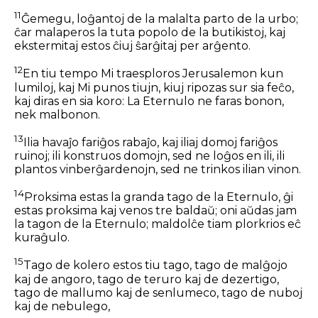
11
Ĝemegu, loĝantoj de la malalta parto de la urbo;
ĉar malaperos la tuta popolo de la butikistoj, kaj
ekstermitaj estos ĉiuj ŝarĝitaj per arĝento.
12
En tiu tempo Mi traesploros Jerusalemon kun
lumiloj, kaj Mi punos tiujn, kiuj ripozas sur sia feĉo,
kaj diras en sia koro: La Eternulo ne faras bonon,
nek malbonon.
13
Ilia havaĵo fariĝos rabaĵo, kaj iliaj domoj fariĝos
ruinoj; ili konstruos domojn, sed ne loĝos en ili, ili
plantos vinberĝardenojn, sed ne trinkos ilian vinon.
14
Proksima estas la granda tago de la Eternulo, ĝi
estas proksima kaj venos tre baldaŭ; oni aŭdas jam
la tagon de la Eternulo; maldolĉe tiam plorkrios eĉ
kuraĝulo.
15
Tago de kolero estos tiu tago, tago de malĝojo
kaj de angoro, tago de teruro kaj de dezertigo,
tago de mallumo kaj de senlumeco, tago de nuboj
kaj de nebulego,