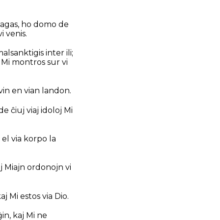
Mi agas, ho domo de
i venis.
sanktigis inter ili;
m Mi montros sur vi
 vin en vian landon.
e ĉiuj viaj idoloj Mi
 el via korpo la
aj Miajn ordonojn vi
aj Mi estos via Dio.
in, kaj Mi ne