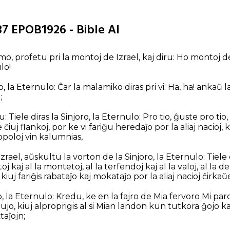
37 EPOB1926 - Bible AI
omo, profetu pri la montoj de Izrael, kaj diru: Ho montoj d
lo!
ro, la Eternulo: Ĉar la malamiko diras pri vi: Ha, ha! ankaŭ l
;
ru: Tiele diras la Sinjoro, la Eternulo: Pro tio, ĝuste pro tio
 ĉiuj flankoj, por ke vi fariĝu heredaĵo por la aliaj nacioj, k
opoloj vin kalumnias,
zrael, aŭskultu la vorton de la Sinjoro, la Eternulo: Tiele d
j kaj al la montetoj, al la terfendoj kaj al la valoj, al la de
, kiuj fariĝis rabataĵo kaj mokataĵo por la aliaj nacioj ĉirkaŭ
ro, la Eternulo: Kredu, ke en la fajro de Mia fervoro Mi paroli
mujo, kiuj alproprigis al si Mian landon kun tutkora ĝojo 
taĵojn;