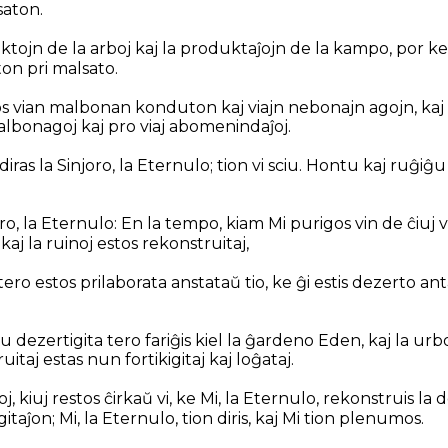
saton.
uktojn de la arboj kaj la produktaĵojn de la kampo, por k
ton pri malsato.
 vian malbonan konduton kaj viajn nebonajn agojn, kaj v
malbonagoj kaj pro viaj abomenindaĵoj.
diras la Sinjoro, la Eternulo; tion vi sciu. Hontu kaj ruĝiĝ
joro, la Eternulo: En la tempo, kiam Mi purigos vin de ĉiuj 
kaj la ruinoj estos rekonstruitaj,
 tero estos prilaborata anstataŭ tio, ke ĝi estis dezerto an
tiu dezertigita tero fariĝis kiel la ĝardeno Eden, kaj la urboj
ruitaj estas nun fortikigitaj kaj loĝataj.
oj, kiuj restos ĉirkaŭ vi, ke Mi, la Eternulo, rekonstruis la 
gitaĵon; Mi, la Eternulo, tion diris, kaj Mi tion plenumos.