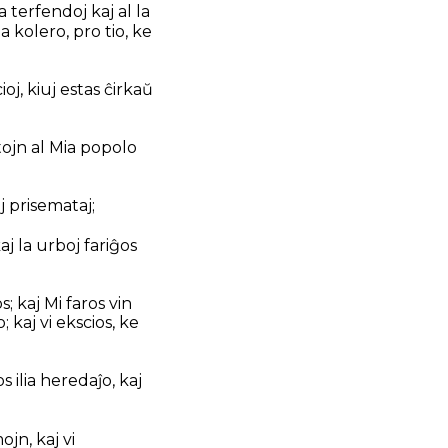
a terfendoj kaj al la
a kolero, pro tio, ke
ioj, kiuj estas ĉirkaŭ
tojn al Mia popolo
aj prisemataj;
aj la urboj fariĝos
; kaj Mi faros vin
 kaj vi ekscios, ke
s ilia heredaĵo, kaj
ojn, kaj vi