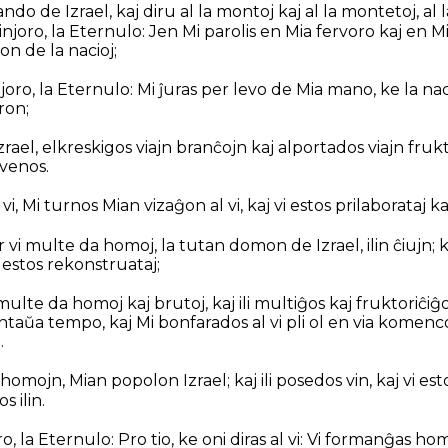
lando de Izrael, kaj diru al la montoj kaj al la montetoj, al l
 Sinjoro, la Eternulo: Jen Mi parolis en Mia fervoro kaj en Mi
n de la nacioj;
Sinjoro, la Eternulo: Mi ĵuras per levo de Mia mano, ke la nac
ron;
zrael, elkreskigos viajn branĉojn kaj alportados viajn fruk
 venos.
vi, Mi turnos Mian vizaĝon al vi, kaj vi estos prilaborataj k
r vi multe da homoj, la tutan domon de Izrael, ilin ĉiujn; k
j estos rekonstruataj;
multe da homoj kaj brutoj, kaj ili multiĝos kaj fruktoriĉiĝos
 antaŭa tempo, kaj Mi bonfarados al vi pli ol en via komenco;
.
homojn, Mian popolon Izrael; kaj ili posedos vin, kaj vi esto
s ilin.
oro, la Eternulo: Pro tio, ke oni diras al vi: Vi formanĝas hom