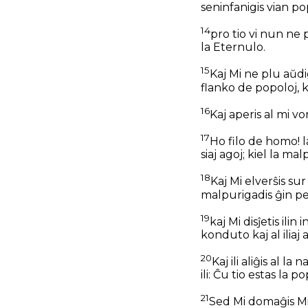
seninfanigis vian p
14
pro tio vi nun ne 
la Eternulo.
15
Kaj Mi ne plu aŭdi
flanko de popoloj, k
16
Kaj aperis al mi vo
17
Ho filo de homo! l
siaj agoj; kiel la m
18
Kaj Mi elverŝis sur 
malpurigadis ĝin per 
19
kaj Mi disĵetis ilin
konduto kaj al iliaj 
20
Kaj ili aliĝis al la
ili: Ĉu tio estas la 
21
Sed Mi domaĝis Mia