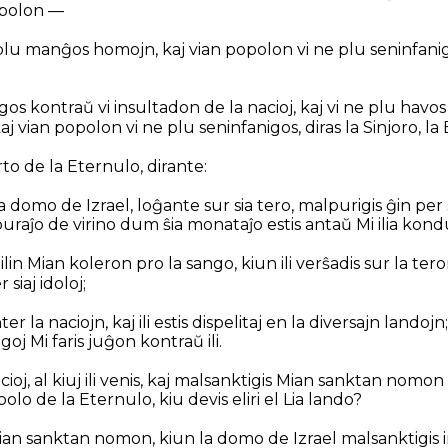
opolon —
plu manĝos homojn, kaj vian popolon vi ne plu seninfanigos
gos kontraŭ vi insultadon de la nacioj, kaj vi ne plu hav
aj vian popolon vi ne plu seninfanigos, diras la Sinjoro, la
rto de la Eternulo, dirante:
a domo de Izrael, loĝante sur sia tero, malpurigis ĝin per
alpuraĵo de virino dum ŝia monataĵo estis antaŭ Mi ilia kond
ilin Mian koleron pro la sango, kiun ili verŝadis sur la teron,
siaj idoloj;
 inter la naciojn, kaj ili estis dispelitaj en la diversajn landoj
agoj Mi faris juĝon kontraŭ ili.
 nacioj, al kiuj ili venis, kaj malsanktigis Mian sanktan nomon t
popolo de la Eternulo, kiu devis eliri el Lia lando?
n sanktan nomon, kiun la domo de Izrael malsanktigis int