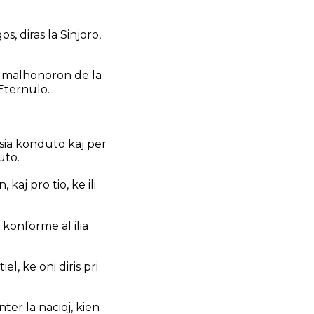
, diras la Sinjoro,
os malhonoron de la
 Eternulo.
 sia konduto kaj per
uto.
 kaj pro tio, ke ili
n; konforme al ilia
iel, ke oni diris pri
er la nacioj, kien