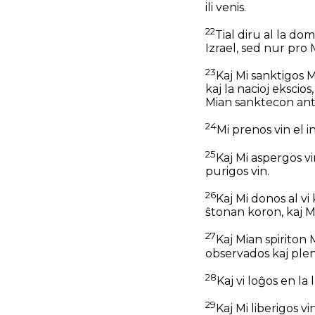
ili venis.
22
Tial diru al la dom
Izrael, sed nur pro M
23
Kaj Mi sanktigos M
kaj la nacioj ekscios
Mian sanktecon antaŭ
24
Mi prenos vin el in
25
Kaj Mi aspergos vin
purigos vin.
26
Kaj Mi donos al vi
ŝtonan koron, kaj M
27
Kaj Mian spiriton M
observados kaj pl
28
Kaj vi loĝos en la 
29
Kaj Mi liberigos v