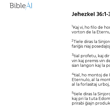
Jeĥezkel 36:1-
1
Kaj vi, ho filo de h
vorton de la Eternu
2
Tiele diras la Sinjo
fariĝis niaj posedaĵoj
3
tial profetu, kaj di
vin kaj premis vin de
sian langon kaj la p
4
tial, ho montoj de I
Eternulo, al la monto
al la forlasitaj urboj
5
tiele diras la Sinjo
kaj pri la tuta Edo
prirabi ĝiajn produk