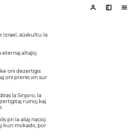
e Izrael, aŭskultu la
a eternaj altaĵoj
, ke oni dezertigis
aj oni prenis vin sur
iras la Sinjoro, la
zertigitaj ruinoj kaj
e;
s pri la aliaj nacioj
kaj kun mokado, por