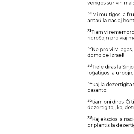
venigos sur vin mal
30
Mi multigos la fr
antaŭ la nacioj hon
31
Tiam vi rememoros
riproĉojn pro viaj 
32
Ne pro vi Mi agas, 
domo de Izrael!
33
Tiele diras la Sin
loĝatigos la urbojn, 
34
kaj la dezertigita
pasanto:
35
tiam oni diros: Ĉi 
dezertigitaj, kaj det
36
Kaj ekscios la naci
priplantis la dezerti