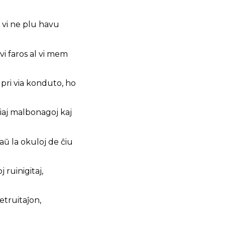
e vi ne plu havu
i faros al vi mem
u pri via konduto, ho
viaj malbonagoj kaj
taŭ la okuloj de ĉiu
 ruinigitaj,
detruitaĵon,