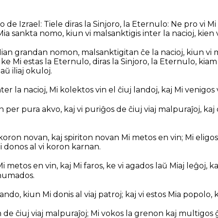
o de Izrael: Tiele diras la Sinjoro, la Eternulo: Ne pro vi 
ia sankta nomo, kiun vi malsanktigis inter la nacioj, kien v
ian grandan nomon, malsanktigitan ĉe la nacioj, kiun vi mal
, ke Mi estas la Eternulo, diras la Sinjoro, la Eternulo, kia
 iliaj okuloj.
ter la nacioj, Mi kolektos vin el ĉiuj landoj, kaj Mi venigos
 per pura akvo, kaj vi puriĝos de ĉiuj viaj malpuraĵoj, kaj d
 koron novan, kaj spiriton novan Mi metos en vin; Mi eligos
i donos al vi koron karnan.
i metos en vin, kaj Mi faros, ke vi agados laŭ Miaj leĝoj, k
enumados.
lando, kiun Mi donis al viaj patroj; kaj vi estos Mia popolo, k
in de ĉiuj viaj malpuraĵoj; Mi vokos la grenon kaj multigos ĝ