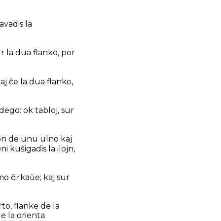
avadis la
r la dua flanko, por
aj ĉe la dua flanko,
rdego: ok tabloj, sur
ngon de unu ulno kaj
 kuŝigadis la ilojn,
mo ĉirkaŭe; kaj sur
to, flanke de la
de la orienta