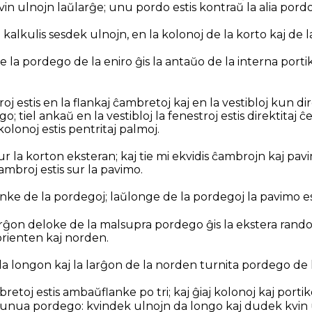
n ulnojn laŭlarĝe; unu pordo estis kontraŭ la alia pordo
li kalkulis sesdek ulnojn, en la kolonoj de la korto kaj de
e la pordego de la eniro ĝis la antaŭo de la interna port
roj estis en la flankaj ĉambretoj kaj en la vestibloj kun d
; tiel ankaŭ en la vestibloj la fenestroj estis direktitaj ĉe
kolonoj estis pentritaj palmoj.
 sur la korton eksteran; kaj tie mi ekvidis ĉambrojn kaj pav
ĉambroj estis sur la pavimo.
anke de la pordegoj; laŭlonge de la pordegoj la pavimo est
larĝon deloke de la malsupra pordego ĝis la ekstera rando
orienten kaj norden.
la longon kaj la larĝon de la norden turnita pordego de l
bretoj estis ambaŭflanke po tri; kaj ĝiaj kolonoj kaj portik
 unua pordego: kvindek ulnojn da longo kaj dudek kvin 