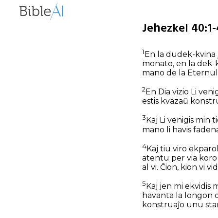
Jeĥezkel 40:1-
1
En la dudek-kvina j
monato, en la dek-kv
mano de la Eternulo
2
En Dia vizio Li veni
estis kvazaŭ konstr
3
Kaj Li venigis min t
mano li havis faden
4
Kaj tiu viro ekparol
atentu per via koro 
al vi. Ĉion, kion vi 
5
Kaj jen mi ekvidis
havanta la longon d
konstruaĵo unu sta