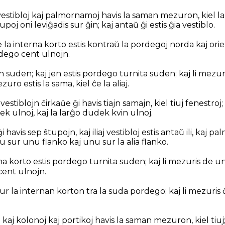
 vestibloj kaj palmornamoj havis la saman mezuron, kiel l
poj oni leviĝadis sur ĝin; kaj antaŭ ĝi estis ĝia vestiblo.
 la interna korto estis kontraŭ la pordegoj norda kaj orien
dego cent ulnojn.
n suden; kaj jen estis pordego turnita suden; kaj li mezur
ezuro estis la sama, kiel ĉe la aliaj.
vestiblojn ĉirkaŭe ĝi havis tiajn samajn, kiel tiuj fenestroj;
k ulnoj, kaj la larĝo dudek kvin ulnoj.
i havis sep ŝtupojn, kaj iliaj vestibloj estis antaŭ ili, kaj 
 sur unu flanko kaj unu sur la alia flanko.
na korto estis pordego turnita suden; kaj li mezuris de u
 cent ulnojn.
 sur la internan korton tra la suda pordego; kaj li mezuri
 kaj kolonoj kaj portikoj havis la saman mezuron, kiel tiuj;