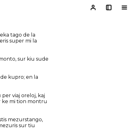
deka tago de la
eris super mi la
a monto, sur kiu sude
o de kupro; en la
per viaj oreloj, kaj
por ke mi tion montru
estis mezurstango,
mezuris sur tiu