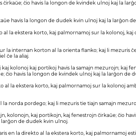
vis ĉirkaŭe; ĉio havis la longon de kvindek ulnoj kaj la la
rkaŭe havis la longon de dudek kvin ulnoj kaj la larĝon de
o al la ekstera korto, kaj palmornamoj sur la kolonoj, kaj
sur la internan korton al la orienta flanko; kaj li mezuris 
 ĉe la aliaj.
 kaj kolonoj kaj portikoj havis la samajn mezurojn; kaj fene
ŭe; ĉio havis la longon de kvindek ulnoj kaj la larĝon de 
ko al la ekstera korto, kaj palmornamoj sur la kolonoj am
 al la norda pordego; kaj li mezuris tie tiajn samajn mezuro
n, kolonojn, kaj portikojn, kaj fenestrojn ĉirkaŭe; ĉio hav
a larĝon de dudek kvin ulnoj.
taris en la direkto al la ekstera korto, kaj palmornamoj esti