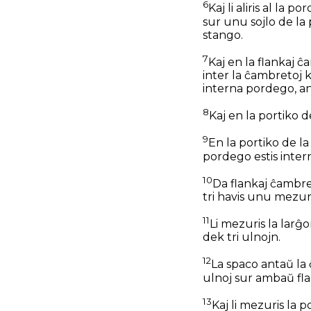
6
Kaj li aliris al la 
sur unu sojlo de la
stango.
7
Kaj en la flankaj 
inter la ĉambretoj k
interna pordego, a
8
Kaj en la portiko 
9
En la portiko de la
pordego estis inter
10
Da flankaj ĉambreto
tri havis unu mezu
11
Li mezuris la larĝ
dek tri ulnojn.
12
La spaco antaŭ la 
ulnoj sur ambaŭ fla
13
Kaj li mezuris la