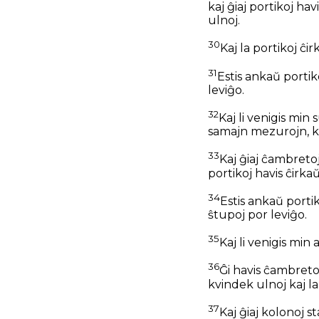
kaj ĝiaj portikoj ha
ulnoj.
30
Kaj la portikoj ĉi
31
Estis ankaŭ portik
leviĝo.
32
Kaj li venigis min 
samajn mezurojn, kiel
33
Kaj ĝiaj ĉambretoj
portikoj havis ĉirka
34
Estis ankaŭ porti
ŝtupoj por leviĝo.
35
Kaj li venigis min
36
Ĝi havis ĉambretoj
kvindek ulnoj kaj l
37
Kaj ĝiaj kolonoj s