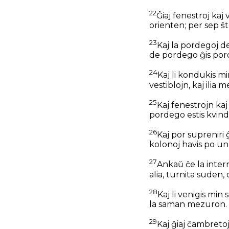
22
Ĝiaj fenestroj kaj
orienten; per sep ŝtu
23
Kaj la pordegoj de
de pordego ĝis por
24
Kaj li kondukis mi
vestiblojn, kaj ilia m
25
Kaj fenestrojn kaj 
pordego estis kvinde
26
Kaj por supreniri ĝ
kolonoj havis po unu
27
Ankaŭ ĉe la inter
alia, turnita suden,
28
Kaj li venigis min
la saman mezuron.
29
Kaj ĝiaj ĉambretoj