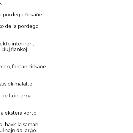
.
 la pordego ĉirkaŭe.
iko de la pordego
irekto internen,
 ĉiuj flankoj
imon, faritan ĉirkaŭe
is pli malalte.
 de la interna
a ekstera korto.
oj havis la saman
ulnojn da larĝo.