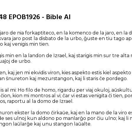
48 EPOB1926 - Bible AI
aro de nia forkaptiteco, en la komenco de la jaro, en la 
ara jaro post la disbato de la urbo, ĝuste en tiu tago ap
 kaj venigis min tien.
gis min en la landon de Izrael, kaj starigis min sur tre alt
uaĵoj de urbo.
ien, kaj jen mi ekvidis viron, kies aspekto estis kiel aspekt
an ŝnureton kaj mezurstangon, kaj li staris ĉe pordego.
is al mi: Ho filo de homo, rigardu per viaj okuloj, aŭskultu 
ĉion, kion mi montros al vi; ĉar vi estas venigita ĉi tien, 
vidos, raportu al la domo de Izrael.
 muron ekster la domo ĉirkaŭe, kaj en la mano de la viro 
e ses ulnoj kun aldono po manlarĝo por ĉiu ulno; kaj li 
ngon laŭlarĝe kaj unu stangon laŭalte.