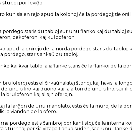
 ŝtupoj por leviĝo.
 kun sia enirejo apud la kolonoj ĉe la pordegoj; tie oni l
a pordego staris du tabloj sur unu flanko kaj du tabloj su
oferon, pekoferon, kaj kulpoferon.
ko apud la enirejo de la norda pordego staris du tabloj, k
a pordego, staris ankaŭ du tabloj.
nke kaj kvar tabloj aliaflanke staris ĉe la flankoj de la po
r bruloferoj estis el ĉirkaŭhakitaj ŝtonoj, kaj havis la lo
de unu ulno kaj duono kaj la alton de unu ulno; sur ili oni
 la bruloferon kaj aliajn oferojn.
ntaj la larĝon de unu manplato, estis ĉe la muroj de la do
is la viandon de la ofero.
erna pordego estis ĉambroj por kantistoj, ĉe la interna kor
stis turnitaj per sia vizaĝa flanko suden, sed unu, flanke 