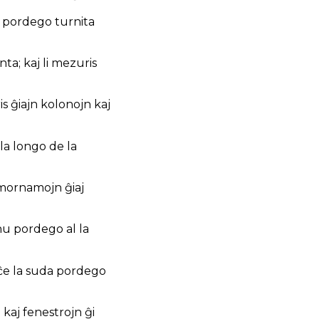
a pordego turnita
ta; kaj li mezuris
is ĝiajn kolonojn kaj
 la longo de la
palmornamojn ĝiaj
nu pordego al la
s ĉe la suda pordego
 kaj fenestrojn ĝi