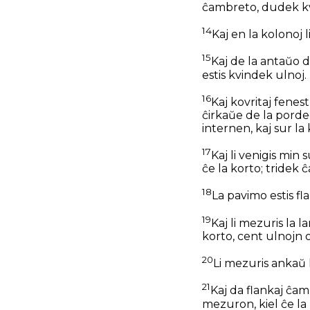
ĉambreto, dudek kvi
14
Kaj en la kolonoj 
15
Kaj de la antaŭo d
estis kvindek ulnoj.
16
Kaj kovritaj fenest
ĉirkaŭe de la pordego
internen, kaj sur la 
17
Kaj li venigis min
ĉe la korto; tridek 
18
La pavimo estis fl
19
Kaj li mezuris la 
korto, cent ulnojn 
20
Li mezuris ankaŭ 
21
Kaj da flankaj ĉam
mezuron, kiel ĉe la