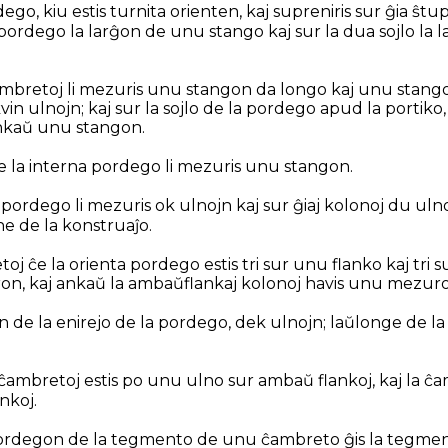
pordego, kiu estis turnita orienten, kaj supreniris sur ĝia ŝtu
 pordego la larĝon de unu stango kaj sur la dua sojlo la
ĉambretoj li mezuris unu stangon da longo kaj unu stango
vin ulnojn; kaj sur la sojlo de la pordego apud la portiko
nkaŭ unu stangon.
de la interna pordego li mezuris unu stangon.
 pordego li mezuris ok ulnojn kaj sur ĝiaj kolonoj du ulno
ne de la konstruaĵo.
j ĉe la orienta pordego estis tri sur unu flanko kaj tri sur
ron, kaj ankaŭ la ambaŭflankaj kolonoj havis unu mezur
on de la enirejo de la pordego, dek ulnojn; laŭlonge de l
ĉambretoj estis po unu ulno sur ambaŭ flankoj, kaj la ĉa
nkoj.
 pordegon de la tegmento de unu ĉambreto ĝis la tegme