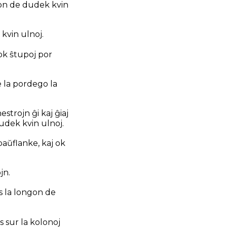
rĝon de dudek kvin
 kvin ulnoj.
 ok ŝtupoj por
ĉe la pordego la
strojn ĝi kaj ĝiaj
dudek kvin ulnoj.
baŭflanke, kaj ok
jn.
is la longon de
s sur la kolonoj