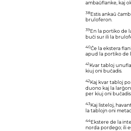
ambaŭflanke, kaj ok
38
Estis ankaŭ ĉambro
bruloferon.
39
En la portiko de l
buĉi sur ili la brul
40
Ĉe la ekstera flan
apud la portiko de l
41
Kvar tabloj unufla
kiuj oni buĉadis.
42
Kaj kvar tabloj po
duono kaj la larĝon 
per kiuj oni buĉadis
43
Kaj listeloj, hava
la tablojn oni metad
44
Ekstere de la int
norda pordego; ili e