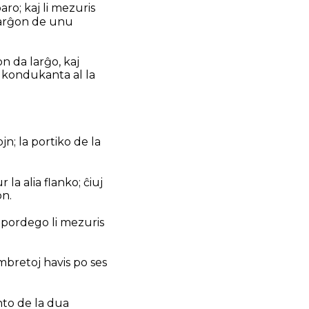
paro; kaj li mezuris
 larĝon de unu
n da larĝo, kaj
, kondukanta al la
jn; la portiko de la
 la alia flanko; ĉiuj
on.
a pordego li mezuris
mbretoj havis po ses
nto de la dua