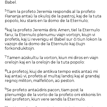
Babel.
5
Tiam la profeto Jeremia respondis al la profeto
Ĥananja antaŭ la okuloj de la pastroj, kaj de la tuta
popolo, kiu staris en la domo de la Eternulo;
6
kaj la profeto Jeremia diris: Amen, tiel la Eternulo
faru; la Eternulo plenumu viajn vortojn, kiujn vi
profetis, kaj Li revenigu el Babel sur ĉi tiun lokon la
vazojn de la domo de la Eternulo kaj ĉiujn
forkondukitojn.
7
Tamen aŭskultu la vorton, kiun mi diros en viajn
orelojn kaj en la orelojn de la tuta popolo:
8
La profetoj, kiuj de antikva tempo estis antaŭ mi
kaj antaŭ vi, profetis al multaj landoj kaj al grandaj
regnoj militon, malfeliĉon, aŭ peston.
9
Se profeto antaŭdiris pacon, tiam post la
plenumiĝo de la vorto de la profeto oni ekkonis lin
kiel profeton, kiun vere sendis la Eternulo.