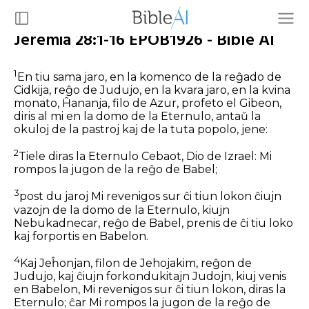
Jeremia 28:1-16 EPOB1926 - Bible AI
1
En tiu sama jaro, en la komenco de la reĝado de
Cidkija, reĝo de Judujo, en la kvara jaro, en la kvina
monato, Ĥananja, filo de Azur, profeto el Gibeon,
diris al mi en la domo de la Eternulo, antaŭ la
okuloj de la pastroj kaj de la tuta popolo, jene:
2
Tiele diras la Eternulo Cebaot, Dio de Izrael: Mi
rompos la jugon de la reĝo de Babel;
3
post du jaroj Mi revenigos sur ĉi tiun lokon ĉiujn
vazojn de la domo de la Eternulo, kiujn
Nebukadnecar, reĝo de Babel, prenis de ĉi tiu loko
kaj forportis en Babelon.
4
Kaj Jeĥonjan, filon de Jehojakim, reĝon de
Judujo, kaj ĉiujn forkondukitajn Judojn, kiuj venis
en Babelon, Mi revenigos sur ĉi tiun lokon, diras la
Eternulo; ĉar Mi rompos la jugon de la reĝo de