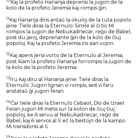
10
Kaj la profeto Ĥananja deprenis la jugon de la
kolo de la profeto Jeremia kaj rompis ĝin.
11
Kaj Ĥananja diris antaŭ la okuloj de la tuta popolo
jene: Tiele diras la Eternulo: Simile al ĉi tio Mi
rompos la jugon de Nebukadnecar, reĝo de Babel,
post du jaroj, deprenante ĝin de la kolo de ĉiuj
popoloj. Kaj la profeto Jeremia iris sian vojon.
12
Kaj aperis jena vorto de la Eternulo al Jeremia,
post kiam la profeto Ĥananja forrompis la jugon de
la kolo de la profeto Jeremia:
13
Iru kaj diru al Ĥananja jene: Tiele diras la
Eternulo: Jugon lignan vi rompis, sed vi faru
anstataŭ ĝi jugon feran.
14
Ĉar tiele diras la Eternulo Cebaot, Dio de Izrael:
Feran jugon Mi metis sur la kolon de ĉiuj tiuj
popoloj, ke ili servu al Nebukadnecar, reĝo de
Babel, kaj ili servos al li; eĉ la bestojn de la kampo
Mi transdonis al li.
15