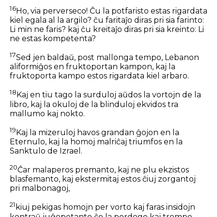
16
Ho, via perverseco! Ĉu la potfaristo estas rigardata
kiel egala al la argilo? ĉu faritaĵo diras pri sia farinto:
Li min ne faris? kaj ĉu kreitaĵo diras pri sia kreinto: Li
ne estas kompetenta?
17
Sed jen baldaŭ, post mallonga tempo, Lebanon
aliformiĝos en fruktoportan kampon, kaj la
fruktoporta kampo estos rigardata kiel arbaro.
18
Kaj en tiu tago la surduloj aŭdos la vortojn de la
libro, kaj la okuloj de la blinduloj ekvidos tra
mallumo kaj nokto.
19
Kaj la mizeruloj havos grandan ĝojon en la
Eternulo, kaj la homoj malriĉaj triumfos en la
Sanktulo de Izrael.
20
Ĉar malaperos premanto, kaj ne plu ekzistos
blasfemanto, kaj ekstermitaj estos ĉiuj zorgantoj
pri malbonagoj,
21
kiuj pekigas homojn per vorto kaj faras insidojn
kontraŭ juĝopetanto ĉe la pordego kaj trompe