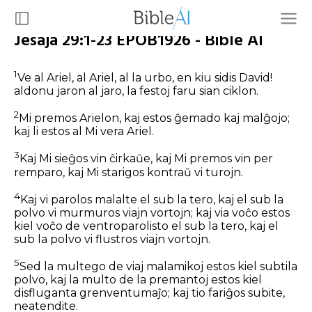
Jesaja 29:1-23 EPOB1926 - Bible AI
1
Ve al Ariel, al Ariel, al la urbo, en kiu sidis David!
aldonu jaron al jaro, la festoj faru sian ciklon.
2
Mi premos Arielon, kaj estos ĝemado kaj malĝojo;
kaj li estos al Mi vera Ariel.
3
Kaj Mi sieĝos vin ĉirkaŭe, kaj Mi premos vin per
remparo, kaj Mi starigos kontraŭ vi turojn.
4
Kaj vi parolos malalte el sub la tero, kaj el sub la
polvo vi murmuros viajn vortojn; kaj via voĉo estos
kiel voĉo de ventroparolisto el sub la tero, kaj el
sub la polvo vi flustros viajn vortojn.
5
Sed la multego de viaj malamikoj estos kiel subtila
polvo, kaj la multo de la premantoj estos kiel
disfluganta grenventumaĵo; kaj tio fariĝos subite,
neatendite.