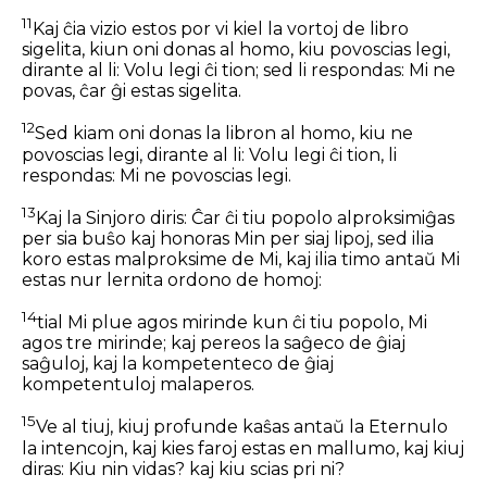
11
Kaj ĉia vizio estos por vi kiel la vortoj de libro
sigelita, kiun oni donas al homo, kiu povoscias legi,
dirante al li: Volu legi ĉi tion; sed li respondas: Mi ne
povas, ĉar ĝi estas sigelita.
12
Sed kiam oni donas la libron al homo, kiu ne
povoscias legi, dirante al li: Volu legi ĉi tion, li
respondas: Mi ne povoscias legi.
13
Kaj la Sinjoro diris: Ĉar ĉi tiu popolo alproksimiĝas
per sia buŝo kaj honoras Min per siaj lipoj, sed ilia
koro estas malproksime de Mi, kaj ilia timo antaŭ Mi
estas nur lernita ordono de homoj:
14
tial Mi plue agos mirinde kun ĉi tiu popolo, Mi
agos tre mirinde; kaj pereos la saĝeco de ĝiaj
saĝuloj, kaj la kompetenteco de ĝiaj
kompetentuloj malaperos.
15
Ve al tiuj, kiuj profunde kaŝas antaŭ la Eternulo
la intencojn, kaj kies faroj estas en mallumo, kaj kiuj
diras: Kiu nin vidas? kaj kiu scias pri ni?