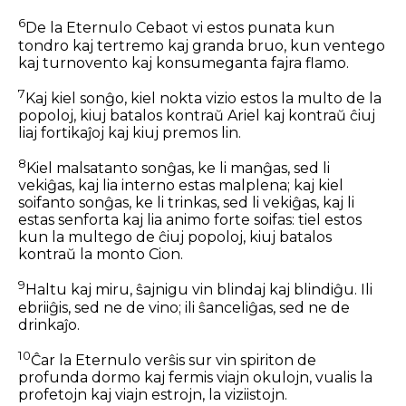
6
De la Eternulo Cebaot vi estos punata kun
tondro kaj tertremo kaj granda bruo, kun ventego
kaj turnovento kaj konsumeganta fajra flamo.
7
Kaj kiel sonĝo, kiel nokta vizio estos la multo de la
popoloj, kiuj batalos kontraŭ Ariel kaj kontraŭ ĉiuj
liaj fortikaĵoj kaj kiuj premos lin.
8
Kiel malsatanto sonĝas, ke li manĝas, sed li
vekiĝas, kaj lia interno estas malplena; kaj kiel
soifanto sonĝas, ke li trinkas, sed li vekiĝas, kaj li
estas senforta kaj lia animo forte soifas: tiel estos
kun la multego de ĉiuj popoloj, kiuj batalos
kontraŭ la monto Cion.
9
Haltu kaj miru, ŝajnigu vin blindaj kaj blindiĝu. Ili
ebriiĝis, sed ne de vino; ili ŝanceliĝas, sed ne de
drinkaĵo.
10
Ĉar la Eternulo verŝis sur vin spiriton de
profunda dormo kaj fermis viajn okulojn, vualis la
profetojn kaj viajn estrojn, la viziistojn.