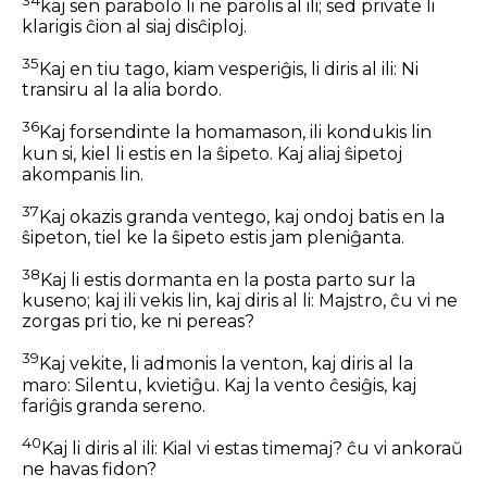
kaj sen parabolo li ne parolis al ili; sed private li
klarigis ĉion al siaj disĉiploj.
35
Kaj en tiu tago, kiam vesperiĝis, li diris al ili: Ni
transiru al la alia bordo.
36
Kaj forsendinte la homamason, ili kondukis lin
kun si, kiel li estis en la ŝipeto. Kaj aliaj ŝipetoj
akompanis lin.
37
Kaj okazis granda ventego, kaj ondoj batis en la
ŝipeton, tiel ke la ŝipeto estis jam pleniĝanta.
38
Kaj li estis dormanta en la posta parto sur la
kuseno; kaj ili vekis lin, kaj diris al li: Majstro, ĉu vi ne
zorgas pri tio, ke ni pereas?
39
Kaj vekite, li admonis la venton, kaj diris al la
maro: Silentu, kvietiĝu. Kaj la vento ĉesiĝis, kaj
fariĝis granda sereno.
40
Kaj li diris al ili: Kial vi estas timemaj? ĉu vi ankoraŭ
ne havas fidon?