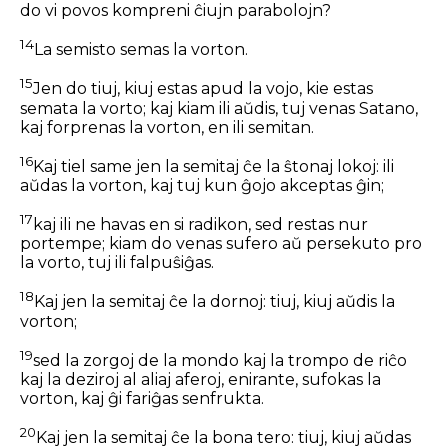
do vi povos kompreni ĉiujn parabolojn?
14
La semisto semas la vorton.
15
Jen do tiuj, kiuj estas apud la vojo, kie estas
semata la vorto; kaj kiam ili aŭdis, tuj venas Satano,
kaj forprenas la vorton, en ili semitan.
16
Kaj tiel same jen la semitaj ĉe la ŝtonaj lokoj: ili
aŭdas la vorton, kaj tuj kun ĝojo akceptas ĝin;
17
kaj ili ne havas en si radikon, sed restas nur
portempe; kiam do venas sufero aŭ persekuto pro
la vorto, tuj ili falpuŝiĝas.
18
Kaj jen la semitaj ĉe la dornoj: tiuj, kiuj aŭdis la
vorton;
19
sed la zorgoj de la mondo kaj la trompo de riĉo
kaj la deziroj al aliaj aferoj, enirante, sufokas la
vorton, kaj ĝi fariĝas senfrukta.
20
Kaj jen la semitaj ĉe la bona tero: tiuj, kiuj aŭdas