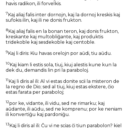
havis radikon, ili forvelkis.
7
Kaj aliaj falis inter dornojn, kaj la dornoj kreskis kaj
sufokis ilin, kaj ili ne donis frukton.
8
Kaj aliaj falis en la bonan teron, kaj donis frukton,
kreskante kaj multobliĝante, kaj produktis
tridekoble kaj sesdekoble kaj centoble.
9
Kaj li diris: Kiu havas orelojn por aŭdi, tiu aŭdu.
10
Kaj kiam li estis sola, tiuj, kiuj alestis kune kun la
dek du, demandis lin pri la paraboloj.
11
Kaj li diris al ili: Al vi estas donite scii la misteron de
la regno de Dio; sed al tiuj, kiuj estas ekstere, ĉio
estas farata per paraboloj;
12
por ke, vidante, ili vidu, sed ne rimarku; kaj
aŭdante, ili aŭdu, sed ne komprenu; por ke neniam
ili konvertiĝu kaj pardoniĝu.
13
Kaj li diris al ili: Ĉu vi ne scias ĉi tiun parabolon? kiel