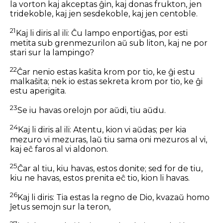
la vorton kaj akceptas ĝin, kaj donas frukton, jen
tridekoble, kaj jen sesdekoble, kaj jen centoble.
21
Kaj li diris al ili: Ĉu lampo enportiĝas, por esti
metita sub grenmezurilon aŭ sub liton, kaj ne por
stari sur la lampingo?
22
Ĉar nenio estas kaŝita krom por tio, ke ĝi estu
malkaŝita; nek io estas sekreta krom por tio, ke ĝi
estu aperigita.
23
Se iu havas orelojn por aŭdi, tiu aŭdu.
24
Kaj li diris al ili: Atentu, kion vi aŭdas; per kia
mezuro vi mezuras, laŭ tiu sama oni mezuros al vi,
kaj eĉ faros al vi aldonon.
25
Ĉar al tiu, kiu havas, estos donite; sed for de tiu,
kiu ne havas, estos prenita eĉ tio, kion li havas.
26
Kaj li diris: Tia estas la regno de Dio, kvazaŭ homo
ĵetus semojn sur la teron,