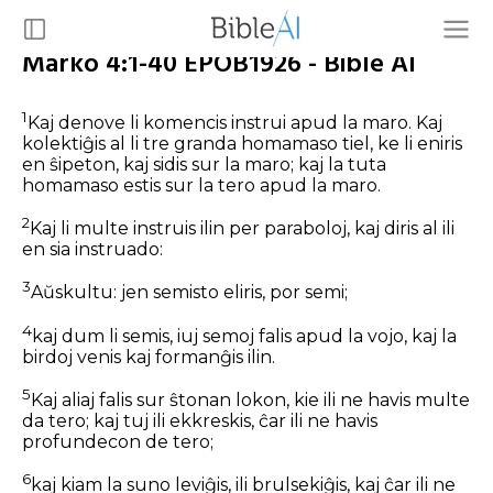
Marko 4:1-40 EPOB1926 - Bible AI
1
Kaj denove li komencis instrui apud la maro. Kaj
kolektiĝis al li tre granda homamaso tiel, ke li eniris
en ŝipeton, kaj sidis sur la maro; kaj la tuta
homamaso estis sur la tero apud la maro.
2
Kaj li multe instruis ilin per paraboloj, kaj diris al ili
en sia instruado:
3
Aŭskultu: jen semisto eliris, por semi;
4
kaj dum li semis, iuj semoj falis apud la vojo, kaj la
birdoj venis kaj formanĝis ilin.
5
Kaj aliaj falis sur ŝtonan lokon, kie ili ne havis multe
da tero; kaj tuj ili ekkreskis, ĉar ili ne havis
profundecon de tero;
6
kaj kiam la suno leviĝis, ili brulsekiĝis, kaj ĉar ili ne