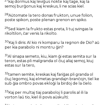
27
kaj dormus kaj leviĝus nokte kaj tage, kaj la
semoj burĝonus kaj kreskus, li ne scias kiel.
28
Aŭtomate la tero donas frukton, unue folion,
poste spikon, poste plenan grenon en spiko.
29
Sed kiam la frukto estas preta, li tuj svingas la
rikoltilon, ĉar venis la rikolto.
30
Kaj li diris: Al kio ni komparu la regnon de Dio? aŭ
per kia parabolo ni montru ĝin?
31
Al sinapa semeto, kiu, kiam ĝi estas semita sur la
teron, estas pli malgranda ol ĉiuj aliaj semoj, kiuj
estas sur la tero,
32
tamen semite, kreskas kaj fariĝas pli granda ol
ĉiuj legomoj, kaj elmetas grandajn branĉojn, tiel ke
sub ĝia ombro povas ekloĝi la birdoj de la ĉielo.
33
Kaj per multaj tiaj paraboloj li parolis al ili la
vorton laŭ tio, kiel ili povis aŭskulti;
34