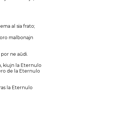
ma al sia frato;
 koro malbonajn
s, por ne aŭdi.
n, kiujn la Eternulo
lero de la Eternulo
diras la Eternulo