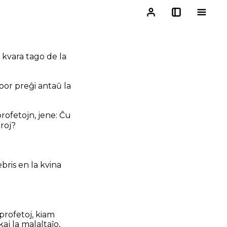
a kvara tago de la
or preĝi antaŭ la
profetojn, jene: Ĉu
aroj?
ebris en la kvina
 profetoj, kiam
aj la malaltaĵo,