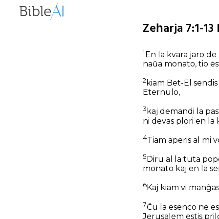
Zeĥarja 7:1-13
1
En la kvara jaro de
naŭa monato, tio est
2
kiam Bet-El sendi
Eternulo,
3
kaj demandi la past
ni devas plori en la
4
Tiam aperis al mi 
5
Diru al la tuta popo
monato kaj en la se
6
Kaj kiam vi manĝas
7
Ĉu la esenco ne est
Jerusalem estis pril