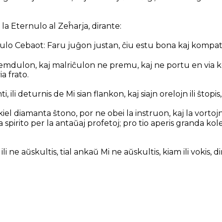
 la Eternulo al Zeĥarja, dirante:
rnulo Cebaot: Faru juĝon justan, ĉiu estu bona kaj kompate
fremdulon, kaj malriĉulon ne premu, kaj ne portu en via
a frato.
ti, ili deturnis de Mi sian flankon, kaj siajn orelojn ili ŝtopi
s kiel diamanta ŝtono, por ne obei la instruon, kaj la vortoj
 spirito per la antaŭaj profetoj; pro tio aperis granda ko
j ili ne aŭskultis, tial ankaŭ Mi ne aŭskultis, kiam ili vokis, 