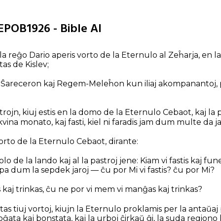
 EPOB1926 - Bible AI
 la reĝo Dario aperis vorto de la Eternulo al Zeĥarja, en l
as de Kislev;
s Ŝareceron kaj Regem-Meleĥon kun iliaj akompanantoj, p
rojn, kiuj estis en la domo de la Eternulo Cebaot, kaj la 
 kvina monato, kaj fasti, kiel ni faradis jam dum multe da j
vorto de la Eternulo Cebaot, dirante:
lo de la lando kaj al la pastroj jene: Kiam vi fastis kaj fun
pa dum la sepdek jaroj — ĉu por Mi vi fastis? ĉu por Mi?
 kaj trinkas, ĉu ne por vi mem vi manĝas kaj trinkas?
as tiuj vortoj, kiujn la Eternulo proklamis per la antaŭaj
oĝata kaj bonstata, kaj la urboj ĉirkaŭ ĝi, la suda regiono k