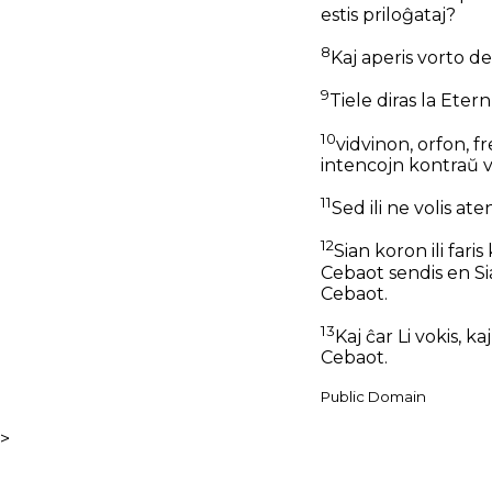
estis priloĝataj?
8
Kaj aperis vorto de
9
Tiele diras la Ete
10
vidvinon, orfon, 
intencojn kontraŭ vi
11
Sed ili ne volis aten
12
Sian koron ili fari
Cebaot sendis en Sia
Cebaot.
13
Kaj ĉar Li vokis, ka
Cebaot.
Public Domain
>