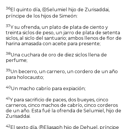
36
El quinto día,
ⓞ
Selumiel hijo de Zurisaddai,
príncipe de los hijos de Simeón:
37
Y su ofrenda, un plato de plata de ciento y
treinta
siclos
de peso, un jarro de plata de setenta
siclos, al siclo del santuario; ambos llenos de flor de
harina amasada con aceite para presente;
38
Una cuchara de oro de diez
siclos
llena de
perfume;
39
Un becerro, un carnero, un cordero de un año
para holocausto;
40
Un macho cabrío para expiación;
41
Y para sacrificio de paces, dos bueyes, cinco
carneros, cinco machos de cabrío, cinco corderos
de un año. Esta fué la ofrenda de Selumiel, hijo de
Zurisaddai.
42
El sexto día,
ⓟ
Eliasaph hijo de Dehuel, príncipe