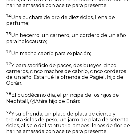
harina amasada con aceite para presente;
74
Una cuchara de oro de diez
siclos,
llena de
perfume;
75
Un becerro, un carnero, un cordero de un año
para holocausto;
76
Un macho cabrío para expiación;
77
Y para sacrificio de paces, dos bueyes, cinco
carneros, cinco machos de cabrío, cinco corderos
de un año. Esta fué la ofrenda de Pagiel, hijo de
Ocrán.
78
El duodécimo día, el príncipe de los hijos de
Nephtalí,
ⓥ
Ahira hijo de Enán:
79
Y su ofrenda, un plato de plata de ciento y
treinta
siclos
de peso, un jarro de plata de setenta
siclos, al siclo del santuario; ambos llenos de flor de
harina amasada con aceite para presente;