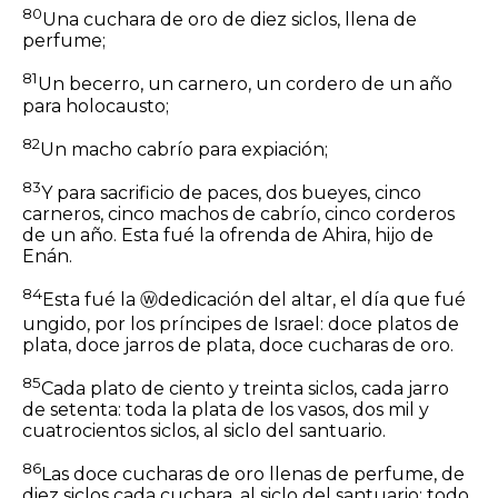
80
Una cuchara de oro de diez
siclos,
llena de
perfume;
81
Un becerro, un carnero, un cordero de un año
para holocausto;
82
Un macho cabrío para expiación;
83
Y para sacrificio de paces, dos bueyes, cinco
carneros, cinco machos de cabrío, cinco corderos
de un año. Esta fué la ofrenda de Ahira, hijo de
Enán.
84
Esta fué la
ⓦ
dedicación del altar, el día que fué
ungido, por los príncipes de Israel: doce platos de
plata, doce jarros de plata, doce cucharas de oro.
85
Cada plato de ciento y treinta
siclos,
cada jarro
de setenta: toda la plata de los vasos, dos mil y
cuatrocientos
siclos,
al siclo del santuario.
86
Las doce cucharas de oro llenas de perfume, de
diez
siclos
cada cuchara, al siclo del santuario: todo