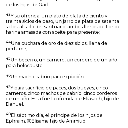
de los hijos de Gad:
43
Y su ofrenda, un plato de plata de ciento y
treinta
siclos
de peso, un jarro de plata de setenta
siclos, al siclo del santuario; ambos llenos de flor de
harina amasada con aceite para presente;
44
Una cuchara de oro de diez
siclos,
llena de
perfume;
45
Un becerro, un carnero, un cordero de un año
para holocausto;
46
Un macho cabrío para expiación;
47
Y para sacrificio de paces, dos bueyes, cinco
carneros, cinco machos de cabrío, cinco corderos
de un año. Esta fué la ofrenda de Eliasaph, hijo de
Dehuel.
48
El séptimo día, el príncipe de los hijos de
Ephraim,
ⓠ
Elisama hijo de Ammiud: