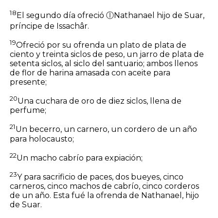
18
El segundo día ofreció
ⓛ
Nathanael hijo de Suar,
príncipe de Issachâr.
19
Ofreció por su ofrenda un plato de plata de
ciento y treinta
siclos
de peso, un jarro de plata de
setenta siclos, al siclo del santuario; ambos llenos
de flor de harina amasada con aceite para
presente;
20
Una cuchara de oro de diez
siclos,
llena de
perfume;
21
Un becerro, un carnero, un cordero de un año
para holocausto;
22
Un macho cabrío para expiación;
23
Y para sacrificio de paces, dos bueyes, cinco
carneros, cinco machos de cabrío, cinco corderos
de un año. Esta fué la ofrenda de Nathanael, hijo
de Suar.