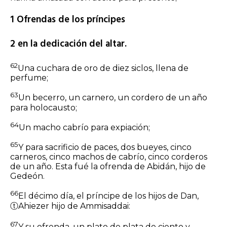
1 Ofrendas de los príncipes
2 en la dedicación del altar.
62
Una cuchara de oro de diez
siclos,
llena de
perfume;
63
Un becerro, un carnero, un cordero de un año
para holocausto;
64
Un macho cabrío para expiación;
65
Y para sacrificio de paces, dos bueyes, cinco
carneros, cinco machos de cabrío, cinco corderos
de un año. Esta fué la ofrenda de Abidán, hijo de
Gedeón.
66
El décimo día, el príncipe de los hijos de Dan,
ⓣ
Ahiezer hijo de Ammisaddai:
67
Y su ofrenda, un plato de plata de ciento y