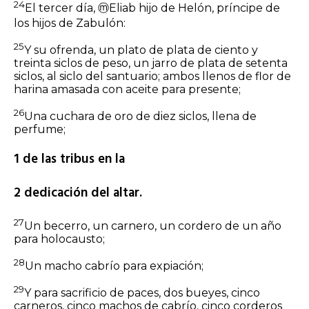
24
El tercer día,
ⓜ
Eliab hijo de Helón, príncipe de
los hijos de Zabulón:
25
Y su ofrenda, un plato de plata de ciento y
treinta
siclos
de peso, un jarro de plata de setenta
siclos, al siclo del santuario; ambos llenos de flor de
harina amasada con aceite para presente;
26
Una cuchara de oro de diez
siclos,
llena de
perfume;
1 de las tribus en la
2 dedicación del altar.
27
Un becerro, un carnero, un cordero de un año
para holocausto;
28
Un macho cabrío para expiación;
29
Y para sacrificio de paces, dos bueyes, cinco
carneros, cinco machos de cabrío, cinco corderos