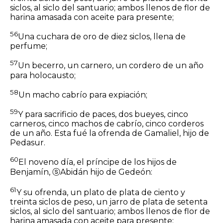
siclos, al siclo del santuario; ambos llenos de flor de
harina amasada con aceite para presente;
56
Una cuchara de oro de diez
siclos,
llena de
perfume;
57
Un becerro, un carnero, un cordero de un año
para holocausto;
58
Un macho cabrío para expiación;
59
Y para sacrificio de paces, dos bueyes, cinco
carneros, cinco machos de cabrío, cinco corderos
de un año. Esta fué la ofrenda de Gamaliel, hijo de
Pedasur.
60
El noveno día, el príncipe de los hijos de
Benjamín,
ⓢ
Abidán hijo de Gedeón:
61
Y su ofrenda, un plato de plata de ciento y
treinta
siclos
de peso, un jarro de plata de setenta
siclos, al siclo del santuario; ambos llenos de flor de
harina amasada con aceite para presente;