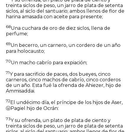
treinta
siclos
de peso, un jarro de plata de setenta
siclos, al siclo del santuario; ambos llenos de flor de
harina amasada con aceite para presente;
68
Una cuchara de oro de diez
siclos,
llena de
perfume;
69
Un becerro, un carnero, un cordero de un año
para holocausto;
70
Un macho cabrío para expiación;
71
Y para sacrificio de paces, dos bueyes, cinco
carneros, cinco machos de cabrío, cinco corderos
de un año. Esta fué la ofrenda de Ahiezer, hijo de
Ammisaddai.
72
El undécimo día, el príncipe de los hijos de Aser,
ⓤ
Pagiel hijo de Ocrán:
73
Y su ofrenda, un plato de plata de ciento y
treinta
siclos
de peso, un jarro de plata de setenta
siclos, al siclo del santuario; ambos llenos de flor de