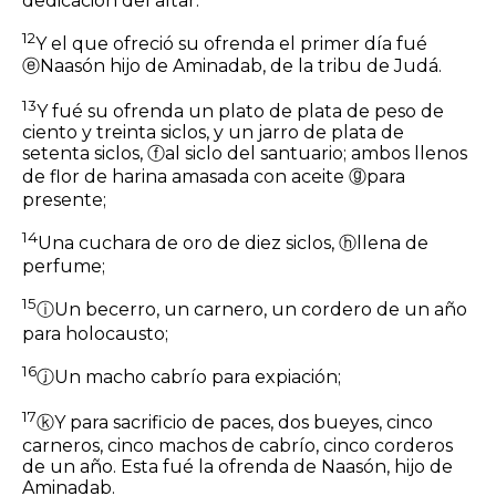
dedicación del altar.
12
Y el que ofreció su ofrenda el primer día fué
ⓔ
Naasón hijo de Aminadab, de la tribu de Judá.
13
Y fué su ofrenda un plato de plata de peso de
ciento y treinta
siclos,
y un jarro de plata de
setenta siclos,
ⓕ
al siclo del santuario; ambos llenos
de flor de harina amasada con aceite
ⓖ
para
presente;
14
Una cuchara de oro de diez
siclos,
ⓗ
llena de
perfume;
15
ⓘ
Un becerro, un carnero, un cordero de un año
para holocausto;
16
ⓙ
Un macho cabrío para expiación;
17
ⓚ
Y para sacrificio de paces, dos bueyes, cinco
carneros, cinco machos de cabrío, cinco corderos
de un año. Esta fué la ofrenda de Naasón, hijo de
Aminadab.