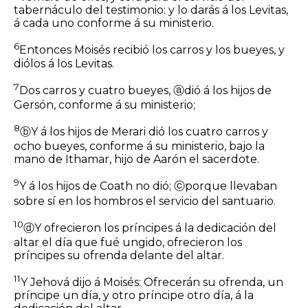
tabernáculo del testimonio: y lo darás á los Levitas,
á cada uno conforme á su ministerio.
6
Entonces Moisés recibió los carros y los bueyes, y
diólos á los Levitas.
7
Dos carros y cuatro bueyes,
ⓐ
dió á los hijos de
Gersón, conforme á su ministerio;
8
ⓑ
Y á los hijos de Merari dió los cuatro carros y
ocho bueyes, conforme á su ministerio, bajo la
mano de Ithamar, hijo de Aarón el sacerdote.
9
Y á los hijos de Coath no dió;
ⓒ
porque llevaban
sobre sí en los hombros el servicio del santuario.
10
ⓓ
Y ofrecieron los príncipes á la dedicación del
altar el día que fué ungido, ofrecieron los
príncipes su ofrenda delante del altar.
11
Y Jehová dijo á Moisés: Ofrecerán su ofrenda, un
príncipe un día, y otro príncipe otro día, á la