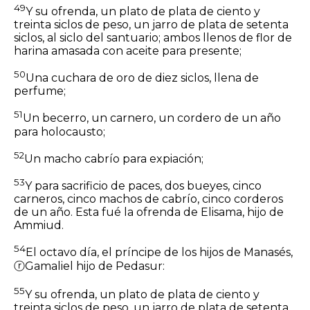
49
Y su ofrenda, un plato de plata de ciento y
treinta
siclos
de peso, un jarro de plata de setenta
siclos, al siclo del santuario; ambos llenos de flor de
harina amasada con aceite para presente;
50
Una cuchara de oro de diez
siclos,
llena de
perfume;
51
Un becerro, un carnero, un cordero de un año
para holocausto;
52
Un macho cabrío para expiación;
53
Y para sacrificio de paces, dos bueyes, cinco
carneros, cinco machos de cabrío, cinco corderos
de un año. Esta fué la ofrenda de Elisama, hijo de
Ammiud.
54
El octavo día, el príncipe de los hijos de Manasés,
ⓡ
Gamaliel hijo de Pedasur:
55
Y su ofrenda, un plato de plata de ciento y
treinta
siclos
de peso, un jarro de plata de setenta