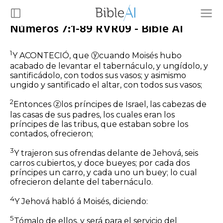
Números 7:1-89 RVR09 - Bible AI
1
Y ACONTECIÓ, que
ⓨ
cuando Moisés hubo
acabado de levantar el tabernáculo, y ungídolo, y
santificádolo, con todos sus vasos; y asimismo
ungido y santificado el altar, con todos sus vasos;
2
Entonces
ⓩ
los príncipes de Israel, las cabezas de
las casas de sus padres, los cuales eran los
príncipes de las tribus, que estaban sobre los
contados, ofrecieron;
3
Y trajeron sus ofrendas delante de Jehová, seis
carros cubiertos, y doce bueyes; por cada dos
príncipes un carro, y cada uno un buey; lo cual
ofrecieron delante del tabernáculo.
4
Y Jehová habló á Moisés, diciendo:
5
Tómalo de ellos, y será para el servicio del