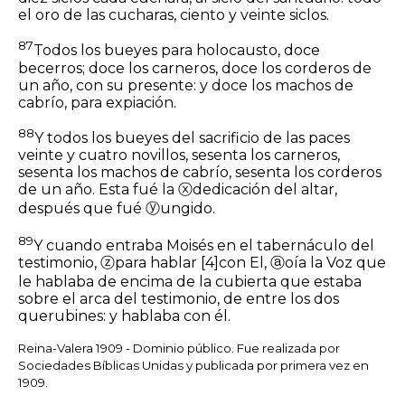
el oro de las cucharas, ciento y veinte
siclos
.
87
Todos los bueyes para holocausto, doce
becerros; doce los carneros, doce los corderos de
un año, con su presente: y doce los machos de
cabrío, para expiación.
88
Y todos los bueyes del sacrificio de las paces
veinte y cuatro novillos, sesenta los carneros,
sesenta los machos de cabrío, sesenta los corderos
de un año. Esta fué la
ⓧ
dedicación del altar,
después que fué
ⓨ
ungido.
89
Y cuando entraba Moisés en el tabernáculo del
testimonio,
ⓩ
para hablar
[4]
con El,
ⓐ
oía la Voz que
le hablaba de encima de la cubierta que estaba
sobre el arca del testimonio, de entre los dos
querubines: y hablaba con él.
Reina-Valera 1909 - Dominio público. Fue realizada por
Sociedades Bíblicas Unidas y publicada por primera vez en
1909.