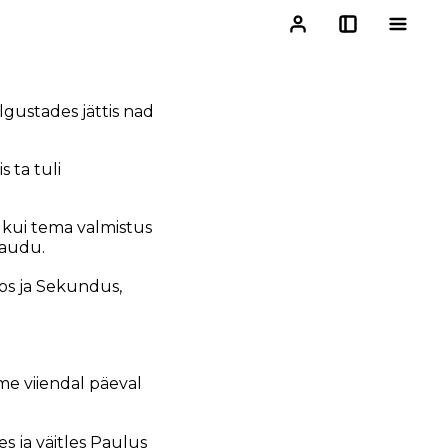
lgustades jättis nad
 ta tuli
l kui tema valmistus
kaudu.
hos ja Sekundus,
me viiendal päeval
 ja väitles Paulus