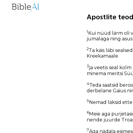
Apostlite teod
1
Kui nüüd lärm oli 
jumalaga ning asus
2
Ta käis läbi sealse
Kreekamaale
3
ja veetis seal kolm
minema meritsi Süür
4
Teda saatsid beroi
derbelane Gaius nin
5
Nemad läksid ette 
6
Meie aga purjetasi
nende juurde Troase
7
Aga nädala esimes