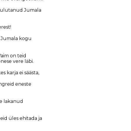
 kuulutanud Jumala
rest!
ud Jumala kogu
Vaim on teid
nese vere läbi.
 karja ei säästa,
ngreid eneste
le lakanud
id üles ehitada ja