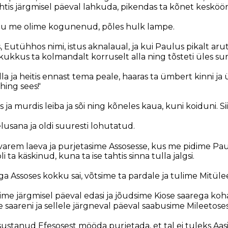
ahtis järgmisel päeval lahkuda, pikendas ta kõnet kesköön
hu me olime kogunenud, põles hulk lampe.
utühhos nimi, istus aknalaual, ja kui Paulus pikalt arutle
kkus ta kolmandalt korruselt alla ning tõsteti üles su
la ja heitis ennast tema peale, haaras ta ümbert kinni ja ü
hing sees!'
les ja murdis leiba ja sõi ning kõneles kaua, kuni koiduni. S
 elusana ja oldi suuresti lohutatud.
varem laeva ja purjetasime Assosesse, kus me pidime Pa
 ta käskinud, kuna ta ise tahtis sinna tulla jalgsi.
a Assoses kokku sai, võtsime ta pardale ja tulime Mitüle
me järgmisel päeval edasi ja jõudsime Kiose saarega koha
 saareni ja sellele järgneval päeval saabusime Mileetoses
sustanud Efesosest mööda purjetada, et tal ei tuleks Aasia