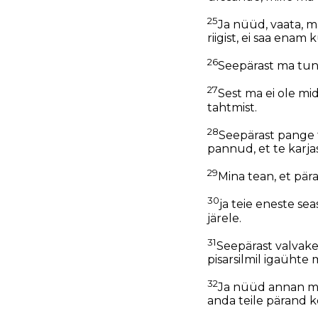
25
Ja nüüd, vaata, m
riigist, ei saa enam
26
Seepärast ma tunn
27
Sest ma ei ole mi
tahtmist.
28
Seepärast pange t
pannud, et te karja
29
Mina tean, et pär
30
ja teie eneste s
järele.
31
Seepärast valvake
pisarsilmil igaühte
32
Ja nüüd annan ma 
anda teile pärand k