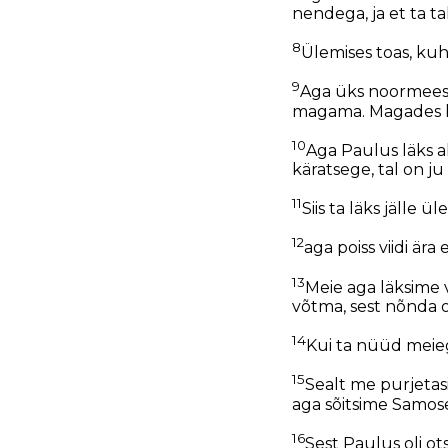
nendega, ja et ta t
8
Ülemises toas, ku
9
Aga üks noormees, E
magama. Magades ku
10
Aga Paulus läks al
käratsege, tal on ju 
11
Siis ta läks jälle ü
12
aga poiss viidi ära
13
Meie aga läksime 
võtma, sest nõnda oli
14
Kui ta nüüd meieg
15
Sealt me purjetasi
aga sõitsime Samose
16
Sest Paulus oli ot