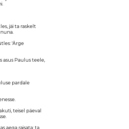
i.
s, jäi ta raskelt
rnuna.
tles: 'Ärge
iis asus Paulus teele,
uluse pardale
enesse.
kuti, teisel päeval
se.
s aega raisata; ta