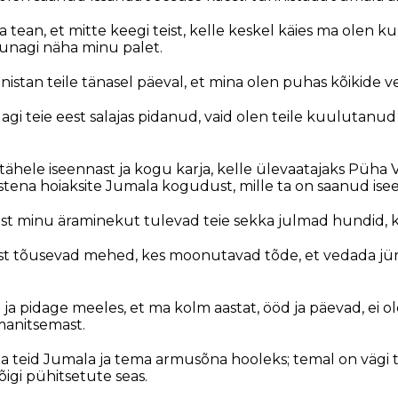
a tean, et mitte keegi teist, kelle keskel käies ma olen
 kunagi näha minu palet.
istan teile tänasel päeval, et mina olen puhas kõikide ve
dagi teie eest salajas pidanud, vaid olen teile kuulutan
ähele iseennast ja kogu karja, kelle ülevaatajaks Püha 
stena hoiaksite Jumala kogudust, mille ta on saanud isee
ast minu äraminekut tulevad teie sekka julmad hundid, kes
east tõusevad mehed, kes moonutavad tõde, et vedada jü
 ja pidage meeles, et ma kolm aastat, ööd ja päevad, ei o
 manitsemast.
teid Jumala ja tema armusõna hooleks; temal on vägi te
õigi pühitsetute seas.