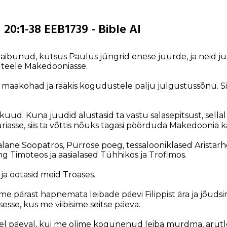
 20:1-38 EEB1739 - Bible AI
vaibunud, kutsus Paulus jüngrid enese juurde, ja neid ju
 teele Makedooniasse.
d maakohad ja rääkis kogudustele palju julgustussõnu. Siis
 kuud. Kuna juudid alustasid ta vastu salasepitsust, sella
iasse, siis ta võttis nõuks tagasi pöörduda Makedoonia 
alane Soopatros, Pürrose poeg, tessalooniklased Aristar
g Timoteos ja aasialased Tühhikos ja Trofimos.
ja ootasid meid Troases.
me pärast hapnemata leibade päevi Filippist ära ja jõudsi
sse, kus me viibisime seitse päeva.
el päeval, kui me olime kogunenud leiba murdma, arutles