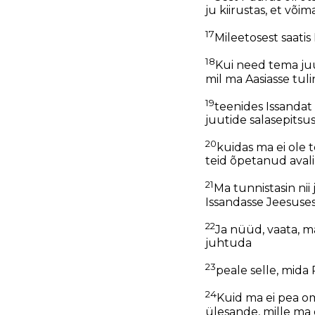
ju kiirustas, et võ
17
Mileetosest saati
18
Kui need tema juur
mil ma Aasiasse tuli
19
teenides Issandat
juutide salasepitsus
20
kuidas ma ei ole t
teid õpetanud avali
21
Ma tunnistasin ni
Issandasse Jeesuses
22
Ja nüüd, vaata, 
juhtuda
23
peale selle, mida
24
Kuid ma ei pea om
ülesande, mille ma