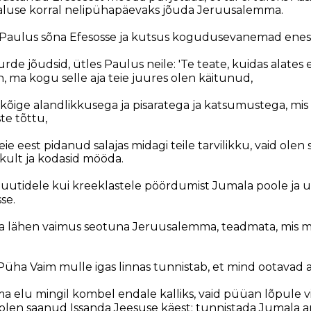
imaluse korral nelipühapäevaks jõuda Jeruusalemma.
s Paulus sõna Efesosse ja kutsus kogudusevanemad enes
de jõudsid, ütles Paulus neile: 'Te teate, kuidas alates 
n, ma kogu selle aja teie juures olen käitunud,
 kõige alandlikkusega ja pisaratega ja katsumustega, mis
te tõttu,
eie eest pidanud salajas midagi teile tarvilikku, vaid ole
kult ja kodasid mööda.
i juutidele kui kreeklastele pöördumist Jumala poole ja 
se.
ma lähen vaimus seotuna Jeruusalemma, teadmata, mis mu
 Püha Vaim mulle igas linnas tunnistab, et mind ootavad a
a elu mingil kombel endale kalliks, vaid püüan lõpule vi
 olen saanud Issanda Jeesuse käest: tunnistada Jumala 