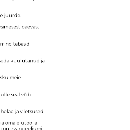
e juurde.
esimesest päevast,
 mind tabasid
n seda kuulutanud ja
usku meie
lle seal võib
helad ja viletsused.
ia oma elutöö ja
armu evangeeliumi.