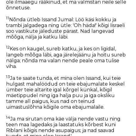
ole ilmaaegu rääkinud, et ma valmistan neile selle
õnnetuse.
11
Nõnda ütleb Issand Jumal: Löö käsi kokku ja
trambi jalgadega ning ütle: 'Oh häda!' kõigi Iisraeli
soo vastikute jäleduste pärast. Nad langevad
mõõga, nälja ja katku läbi.
12
Kes on kaugel, sureb katku, ja kes on ligidal,
langeb mõõga läbi, aga järelejäänu ja hoitu sureb
nälga; nõnda ma valan nende peale oma tulise
viha.
13
Ja te saate tunda, et mina olen Issand, kui teie
hulgast mahalöödud on teie ebajumalate keskel
ümber teie altarite igal kõrgel künkal, kõigil
mäetippudel ning iga halja puu ja iga oksliku
tamme all paigus, kus nad on teinud
uimastuslõhna kõigile oma ebajumalaile.
14
Ja ma sirutan oma käe välja nende vastu ning
teen maa lagedaks ja laastatuks kõrbest kuni
Riblani kõigis nende asupaigus; ja nad saavad