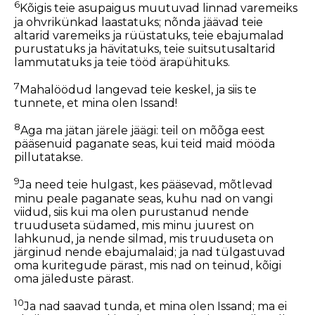
6
Kõigis teie asupaigus muutuvad linnad varemeiks
ja ohvrikünkad laastatuks; nõnda jäävad teie
altarid varemeiks ja rüüstatuks, teie ebajumalad
purustatuks ja hävitatuks, teie suitsutusaltarid
lammutatuks ja teie tööd ärapühituks.
7
Mahalöödud langevad teie keskel, ja siis te
tunnete, et mina olen Issand!
8
Aga ma jätan järele jäägi: teil on mõõga eest
pääsenuid paganate seas, kui teid maid mööda
pillutatakse.
9
Ja need teie hulgast, kes pääsevad, mõtlevad
minu peale paganate seas, kuhu nad on vangi
viidud, siis kui ma olen purustanud nende
truuduseta südamed, mis minu juurest on
lahkunud, ja nende silmad, mis truuduseta on
järginud nende ebajumalaid; ja nad tülgastuvad
oma kuritegude pärast, mis nad on teinud, kõigi
oma jäleduste pärast.
10
Ja nad saavad tunda, et mina olen Issand; ma ei