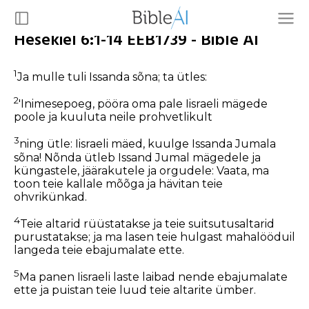
Hesekiel 6:1-14 EEB1739 - Bible AI
1
Ja mulle tuli Issanda sõna; ta ütles:
2
'Inimesepoeg, pööra oma pale Iisraeli mägede
poole ja kuuluta neile prohvetlikult
3
ning ütle: Iisraeli mäed, kuulge Issanda Jumala
sõna! Nõnda ütleb Issand Jumal mägedele ja
küngastele, jäärakutele ja orgudele: Vaata, ma
toon teie kallale mõõga ja hävitan teie
ohvrikünkad.
4
Teie altarid rüüstatakse ja teie suitsutusaltarid
purustatakse; ja ma lasen teie hulgast mahalööduil
langeda teie ebajumalate ette.
5
Ma panen Iisraeli laste laibad nende ebajumalate
ette ja puistan teie luud teie altarite ümber.