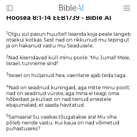
Hoosea 8:1-14 EEB1739 - Bible AI
1
Olgu sul pasun huultel! Issanda koja peale langeb
otsekui kotkas. Sest nad on rikkunud mu lepingut
ja on hakanud vastu mu Seadusele.
2
Nad kisendavad küll minu poole: 'Mu Jumal! Meie,
Iisrael, tunneme sind!'
3
Iisrael on hüljanud hea, vaenlane ajab teda taga.
4
Nad on seadnud kuningaid, aga mitte minu poolt;
nad on seadnud vürste, aga mina ei teagi; oma
hõbedast ja kullast on nad teinud enestele
ebajumalaid, et saada hävitatud.
5
Samaaria! Su vasikas tõugatakse ära! Mu viha
põleb nende vastu. Kui kaua on nad võimetud
puhastuseks?