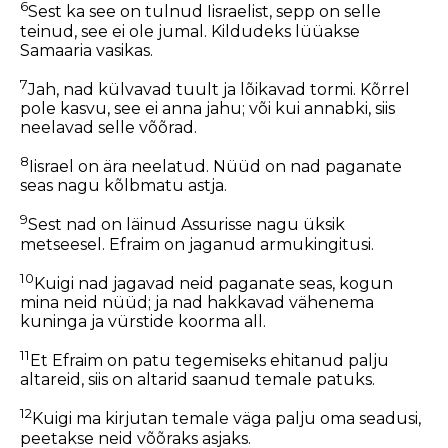
6
Sest ka see on tulnud Iisraelist, sepp on selle
teinud, see ei ole jumal. Kildudeks lüüakse
Samaaria vasikas.
7
Jah, nad külvavad tuult ja lõikavad tormi. Kõrrel
pole kasvu, see ei anna jahu; või kui annabki, siis
neelavad selle võõrad.
8
Iisrael on ära neelatud. Nüüd on nad paganate
seas nagu kõlbmatu astja.
9
Sest nad on läinud Assurisse nagu üksik
metseesel. Efraim on jaganud armukingitusi.
10
Kuigi nad jagavad neid paganate seas, kogun
mina neid nüüd; ja nad hakkavad vähenema
kuninga ja vürstide koorma all.
11
Et Efraim on patu tegemiseks ehitanud palju
altareid, siis on altarid saanud temale patuks.
12
Kuigi ma kirjutan temale väga palju oma seadusi,
peetakse neid võõraks asjaks.