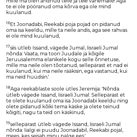
mille ma olen andnud teile ja teie vanemaile! Aga
te ei ole pööranud oma kõrva ega ole mind
kuulanud.
16
Et Joonadabi, Reekabi poja pojad on pidanud
oma isa keeldu, mille ta neile andis, aga see rahvas
ei ole mind kuulanud,
17
siis ütleb Issand, vägede Jumal, Iisraeli Jumal
nõnda: Vaata, ma toon Juudale ja kõigile
Jeruusalemma elanikele kogu selle õnnetuse,
mille ma neile olen tõotanud, sellepärast et nad ei
kuulanud, kui ma neile rääkisin, ega vastanud, kui
ma neid hüüdsin.'
18
Aga reekablaste soole ütles Jeremija: 'Nõnda
ütleb vägede Issand, Iisraeli Jumal: Sellepärast et
te olete kuulanud oma isa Joonadabi keeldu ning
olete pidanud kõiki tema käske ja olete teinud
kõigiti, nagu ta teid on käskinud,
19
sellepärast ütleb vägede Issand, Iisraeli Jumal
nõnda: Iialgi ei puudu Joonadabil, Reekabi pojal,
mees, kes seisab minu palge ees.'