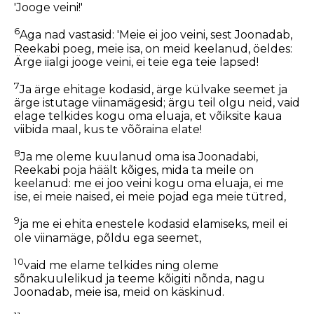
'Jooge veini!'
6
Aga nad vastasid: 'Meie ei joo veini, sest Joonadab,
Reekabi poeg, meie isa, on meid keelanud, öeldes:
Ärge iialgi jooge veini, ei teie ega teie lapsed!
7
Ja ärge ehitage kodasid, ärge külvake seemet ja
ärge istutage viinamägesid; ärgu teil olgu neid, vaid
elage telkides kogu oma eluaja, et võiksite kaua
viibida maal, kus te võõraina elate!
8
Ja me oleme kuulanud oma isa Joonadabi,
Reekabi poja häält kõiges, mida ta meile on
keelanud: me ei joo veini kogu oma eluaja, ei me
ise, ei meie naised, ei meie pojad ega meie tütred,
9
ja me ei ehita enestele kodasid elamiseks, meil ei
ole viinamäge, põldu ega seemet,
10
vaid me elame telkides ning oleme
sõnakuulelikud ja teeme kõigiti nõnda, nagu
Joonadab, meie isa, meid on käskinud.