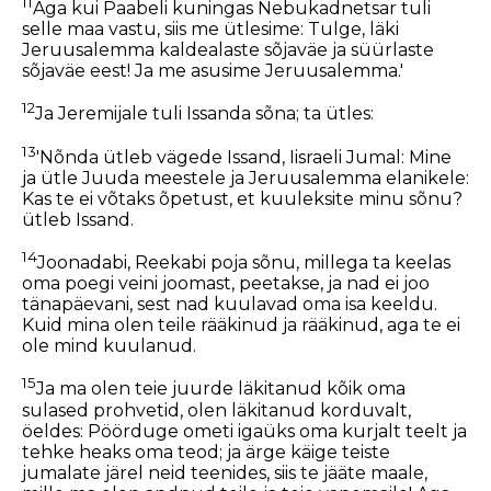
11
Aga kui Paabeli kuningas Nebukadnetsar tuli
selle maa vastu, siis me ütlesime: Tulge, läki
Jeruusalemma kaldealaste sõjaväe ja süürlaste
sõjaväe eest! Ja me asusime Jeruusalemma.'
12
Ja Jeremijale tuli Issanda sõna; ta ütles:
13
'Nõnda ütleb vägede Issand, Iisraeli Jumal: Mine
ja ütle Juuda meestele ja Jeruusalemma elanikele:
Kas te ei võtaks õpetust, et kuuleksite minu sõnu?
ütleb Issand.
14
Joonadabi, Reekabi poja sõnu, millega ta keelas
oma poegi veini joomast, peetakse, ja nad ei joo
tänapäevani, sest nad kuulavad oma isa keeldu.
Kuid mina olen teile rääkinud ja rääkinud, aga te ei
ole mind kuulanud.
15
Ja ma olen teie juurde läkitanud kõik oma
sulased prohvetid, olen läkitanud korduvalt,
öeldes: Pöörduge ometi igaüks oma kurjalt teelt ja
tehke heaks oma teod; ja ärge käige teiste
jumalate järel neid teenides, siis te jääte maale,