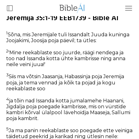
Jeremija 35:1-19 EEB1739 - Bible AI
1
Sõna, mis Jeremijale tuli Issandalt Juuda kuninga
Joojakimi, Joosija poja päevil; ta ütles:
2
'Mine reekablaste soo juurde, räägi nendega ja
too nad Issanda kotta ühte kambrisse ning anna
neile veini juua!'
3
Siis ma võtsin Jaasanja, Habassinja poja Jeremija
poja, ja tema vennad ja kõik ta pojad ja kogu
reekablaste soo
4
ja tõin nad Issanda kotta jumalamehe Haanani,
Jigdalja poja poegade kambrisse, mis on vürstide
kambri kõrval ülalpool lävehoidja Maaseja, Sallumi
poja kambrit.
5
Ja ma panin reekablaste soo poegade ette veiniga
täidetud peekrid ja karikad ning ütlesin neile: