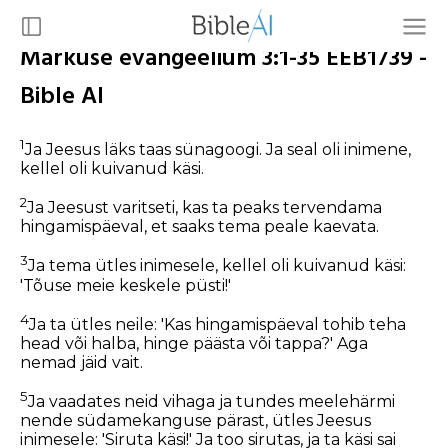
Markuse evangeelium 3:1-35 EEB1739 -
Bible AI
1
Ja Jeesus läks taas sünagoogi. Ja seal oli inimene,
kellel oli kuivanud käsi.
2
Ja Jeesust varitseti, kas ta peaks tervendama
hingamispäeval, et saaks tema peale kaevata.
3
Ja tema ütles inimesele, kellel oli kuivanud käsi:
'Tõuse meie keskele püsti!'
4
Ja ta ütles neile:
'Kas hingamispäeval tohib teha
head või halba, hinge päästa või tappa?'
Aga
nemad jäid vait.
5
Ja vaadates neid vihaga ja tundes meelehärmi
nende südamekanguse pärast, ütles Jeesus
inimesele:
'Siruta käsi!'
Ja too sirutas, ja ta käsi sai