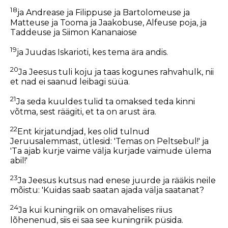
18
ja Andrease ja Filippuse ja Bartolomeuse ja
Matteuse ja Tooma ja Jaakobuse, Alfeuse poja, ja
Taddeuse ja Siimon Kananaiose
19
ja Juudas Iskarioti, kes tema ära andis.
20
Ja Jeesus tuli koju ja taas kogunes rahvahulk, nii
et nad ei saanud leibagi süüa.
21
Ja seda kuuldes tulid ta omaksed teda kinni
võtma, sest räägiti, et ta on arust ära.
22
Ent kirjatundjad, kes olid tulnud
Jeruusalemmast, ütlesid: 'Temas on Peltsebul!' ja
'Ta ajab kurje vaime välja kurjade vaimude ülema
abil!'
23
Ja Jeesus kutsus nad enese juurde ja rääkis neile
mõistu:
'Kuidas saab saatan ajada välja saatanat?
24
Ja kui kuningriik on omavahelises riius
lõhenenud, siis ei saa see kuningriik püsida.