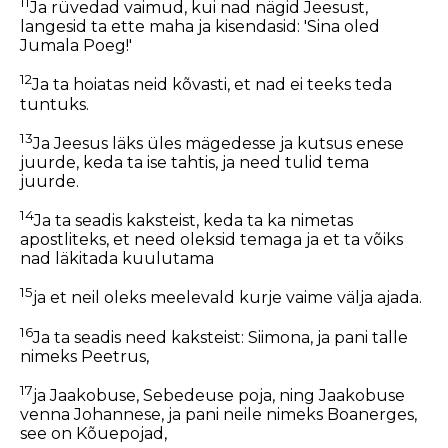
11
Ja rüvedad vaimud, kui nad nägid Jeesust,
langesid ta ette maha ja kisendasid: 'Sina oled
Jumala Poeg!'
12
Ja ta hoiatas neid kõvasti, et nad ei teeks teda
tuntuks.
13
Ja Jeesus läks üles mägedesse ja kutsus enese
juurde, keda ta ise tahtis, ja need tulid tema
juurde.
14
Ja ta seadis kaksteist, keda ta ka nimetas
apostliteks, et need oleksid temaga ja et ta võiks
nad läkitada kuulutama
15
ja et neil oleks meelevald kurje vaime välja ajada.
16
Ja ta seadis need kaksteist: Siimona, ja pani talle
nimeks Peetrus,
17
ja Jaakobuse, Sebedeuse poja, ning Jaakobuse
venna Johannese, ja pani neile nimeks Boanerges,
see on Kõuepojad,