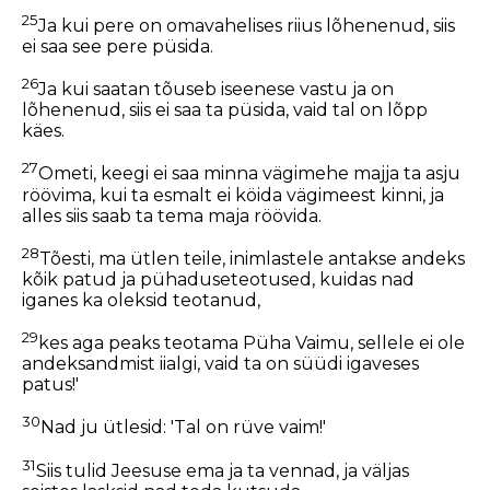
25
Ja kui pere on omavahelises riius lõhenenud, siis
ei saa see pere püsida.
26
Ja kui saatan tõuseb iseenese vastu ja on
lõhenenud, siis ei saa ta püsida, vaid tal on lõpp
käes.
27
Ometi, keegi ei saa minna vägimehe majja ta asju
röövima, kui ta esmalt ei köida vägimeest kinni, ja
alles siis saab ta tema maja röövida.
28
Tõesti, ma ütlen teile, inimlastele antakse andeks
kõik patud ja pühaduseteotused, kuidas nad
iganes ka oleksid teotanud,
29
kes aga peaks teotama Püha Vaimu, sellele ei ole
andeksandmist iialgi, vaid ta on süüdi igaveses
patus!'
30
Nad ju ütlesid: 'Tal on rüve vaim!'
31
Siis tulid Jeesuse ema ja ta vennad, ja väljas