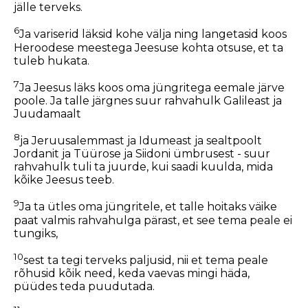
jälle terveks.
6
Ja variserid läksid kohe välja ning langetasid koos
Heroodese meestega Jeesuse kohta otsuse, et ta
tuleb hukata.
7
Ja Jeesus läks koos oma jüngritega eemale järve
poole. Ja talle järgnes suur rahvahulk Galileast ja
Juudamaalt
8
ja Jeruusalemmast ja Idumeast ja sealtpoolt
Jordanit ja Tüürose ja Siidoni ümbrusest - suur
rahvahulk tuli ta juurde, kui saadi kuulda, mida
kõike Jeesus teeb.
9
Ja ta ütles oma jüngritele, et talle hoitaks väike
paat valmis rahvahulga pärast, et see tema peale ei
tungiks,
10
sest ta tegi terveks paljusid, nii et tema peale
rõhusid kõik need, keda vaevas mingi häda,
püüdes teda puudutada.