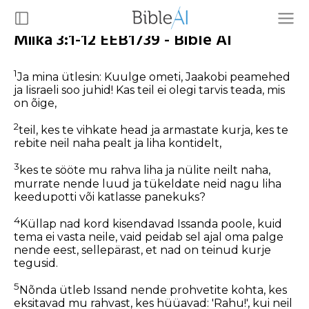
Miika 3:1-12 EEB1739 - Bible AI
1
Ja mina ütlesin: Kuulge ometi, Jaakobi peamehed
ja Iisraeli soo juhid! Kas teil ei olegi tarvis teada, mis
on õige,
2
teil, kes te vihkate head ja armastate kurja, kes te
rebite neil naha pealt ja liha kontidelt,
3
kes te sööte mu rahva liha ja nülite neilt naha,
murrate nende luud ja tükeldate neid nagu liha
keedupotti või katlasse panekuks?
4
Küllap nad kord kisendavad Issanda poole, kuid
tema ei vasta neile, vaid peidab sel ajal oma palge
nende eest, sellepärast, et nad on teinud kurje
tegusid.
5
Nõnda ütleb Issand nende prohvetite kohta, kes
eksitavad mu rahvast, kes hüüavad: 'Rahu!', kui neil