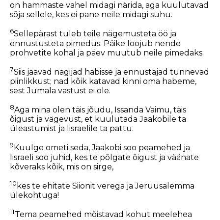
on hammaste vahel midagi närida, aga kuulutavad
sõja sellele, kes ei pane neile midagi suhu.
6
Sellepärast tuleb teile nägemusteta öö ja
ennustusteta pimedus. Päike loojub nende
prohvetite kohal ja päev muutub neile pimedaks.
7
Siis jäävad nägijad häbisse ja ennustajad tunnevad
piinlikkust; nad kõik katavad kinni oma habeme,
sest Jumala vastust ei ole.
8
Aga mina olen täis jõudu, Issanda Vaimu, täis
õigust ja vägevust, et kuulutada Jaakobile ta
üleastumist ja Iisraelile ta pattu.
9
Kuulge ometi seda, Jaakobi soo peamehed ja
Iisraeli soo juhid, kes te põlgate õigust ja väänate
kõveraks kõik, mis on sirge,
10
kes te ehitate Siionit verega ja Jeruusalemma
ülekohtuga!
11
Tema peamehed mõistavad kohut meelehea