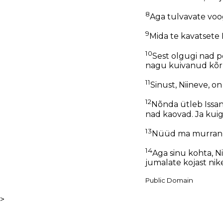
8
Aga tulvavate voo
9
Mida te kavatsete 
10
Sest olgugi nad p
nagu kuivanud kõr
11
Sinust, Niineve, o
12
Nõnda ütleb Issand
nad kaovad. Ja kuig
13
Nüüd ma murran su
14
Aga sinu kohta, N
jumalate kojast nik
Public Domain
>