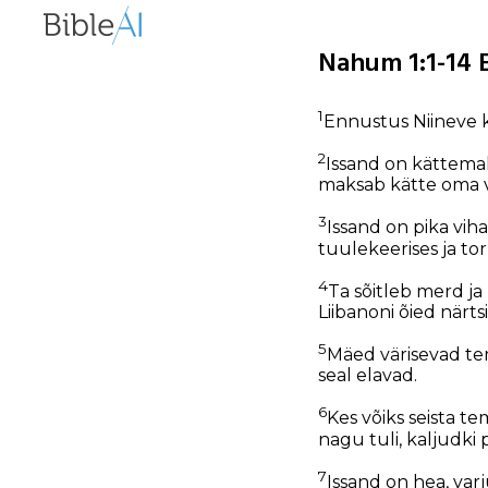
Nahum 1:1-14 E
1
Ennustus Niineve 
2
Issand on kättemak
maksab kätte oma v
3
Issand on pika vih
tuulekeerises ja to
4
Ta sõitleb merd ja
Liibanoni õied närts
5
Mäed värisevad tem
seal elavad.
6
Kes võiks seista t
nagu tuli, kaljudki
7
Issand on hea, var