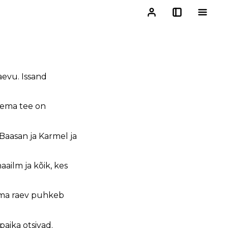
aevu. Issand
 Tema tee on
Baasan ja Karmel ja
ailm ja kõik, kes
Tema raev puhkeb
paika otsivad.