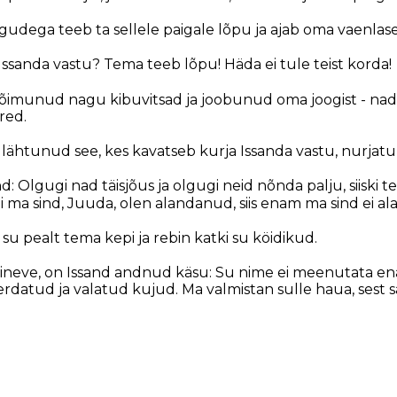
gudega teeb ta sellele paigale lõpu ja ajab oma vaenla
Issanda vastu? Tema teeb lõpu! Häda ei tule teist korda!
õimunud nagu kibuvitsad ja joobunud oma joogist - nad 
red.
n lähtunud see, kes kavatseb kurja Issanda vastu, nurjat
: Olgugi nad täisjõus ja olgugi neid nõnda palju, siiski t
i ma sind, Juuda, olen alandanud, siis enam ma sind ei al
 pealt tema kepi ja rebin katki su köidikud.
iineve, on Issand andnud käsu: Su nime ei meenutata en
erdatud ja valatud kujud. Ma valmistan sulle haua, sest 