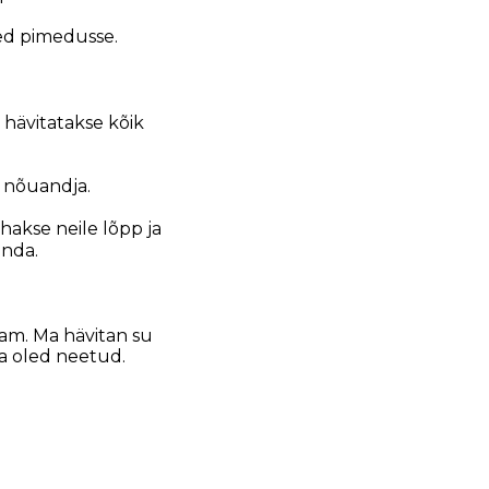
sed pimedusse.
hävitatakse kõik
u nõuandja.
ehakse neile lõpp ja
anda.
am. Ma hävitan su
sa oled neetud.