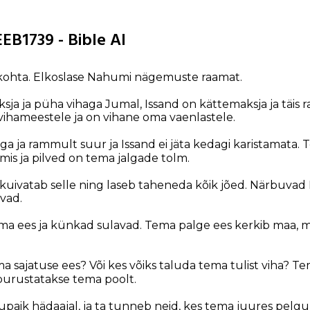
EB1739 - Bible AI
kohta. Elkoslase Nahumi nägemuste raamat.
sja ja püha vihaga Jumal, Issand on kättemaksja ja täis r
ihameestele ja on vihane oma vaenlastele.
aga ja rammult suur ja Issand ei jäta kedagi karistamata.
rmis ja pilved on tema jalgade tolm.
 kuivatab selle ning laseb taheneda kõik jõed. Närbuvad 
ivad.
a ees ja künkad sulavad. Tema palge ees kerkib maa, ma
ema sajatuse ees? Või kes võiks taluda tema tulist viha? 
 purustatakse tema poolt.
jupaik hädaajal, ja ta tunneb neid, kes tema juures pelgu