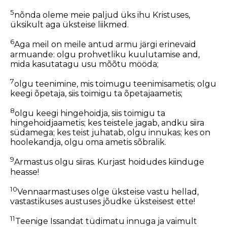
5
nõnda oleme meie paljud üks ihu Kristuses,
üksikult aga üksteise liikmed.
6
Aga meil on meile antud armu järgi erinevaid
armuande: olgu prohvetliku kuulutamise and,
mida kasutatagu usu mõõtu mööda;
7
olgu teenimine, mis toimugu teenimisametis; olgu
keegi õpetaja, siis toimigu ta õpetajaametis;
8
olgu keegi hingehoidja, siis toimigu ta
hingehoidjaametis; kes teistele jagab, andku siira
südamega; kes teist juhatab, olgu innukas; kes on
hoolekandja, olgu oma ametis sõbralik.
9
Armastus olgu siiras. Kurjast hoidudes kiinduge
heasse!
10
Vennaarmastuses olge üksteise vastu hellad,
vastastikuses austuses jõudke üksteisest ette!
11
Teenige Issandat tüdimatu innuga ja vaimult