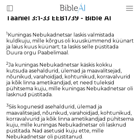
Taaniel 3:1-33 EEB1739 - Bible AI
1
Kuningas Nebukadnetsar laskis valmistada
kuldkuju, mille kõrgus oli kuuskümmend küünart
ja laius kuus küünart; ta laskis selle püstitada
Duura orgu Paabelimaal.
2
Ja kuningas Nebukadnetsar käskis kokku
kutsuda asehaldurid, ülemad ja maavalitsejad,
nõunikud, varahoidjad, kohtunikud, korravalvurid
ja kõik linna ametikandjad, et need tuleksid
pühitsema kuju, mille kuningas Nebukadnetsar oli
lasknud püstitada.
3
Siis kogunesid asehaldurid, ülemad ja
maavalitsejad, nõunikud, varahoidjad, kohtunikud,
korravalvurid ja kõik linna ametikandjad pühitsema
kuju, mille kuningas Nebukadnetsar oli lasknud
püstitada. Nad asetusid kuju ette, mille
Nebukadnetsar oli püstitanud.