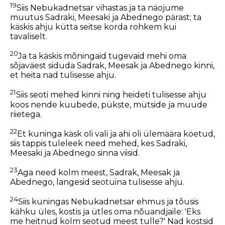
19
Siis Nebukadnetsar vihastas ja ta näojume
muutus Sadraki, Meesaki ja Abednego pärast; ta
käskis ahju kütta seitse korda rohkem kui
tavaliselt.
20
Ja ta käskis mõningaid tugevaid mehi oma
sõjaväest siduda Sadrak, Meesak ja Abednego kinni,
et heita nad tulisesse ahju.
21
Siis seoti mehed kinni ning heideti tulisesse ahju
koos nende kuubede, pükste, mütside ja muude
riietega.
22
Et kuninga käsk oli vali ja ahi oli ülemäära köetud,
siis tappis tuleleek need mehed, kes Sadraki,
Meesaki ja Abednego sinna viisid.
23
Aga need kolm meest, Sadrak, Meesak ja
Abednego, langesid seotuina tulisesse ahju.
24
Siis kuningas Nebukadnetsar ehmus ja tõusis
kähku üles, kostis ja ütles oma nõuandjaile: 'Eks
me heitnud kolm seotud meest tulle?' Nad kostsid