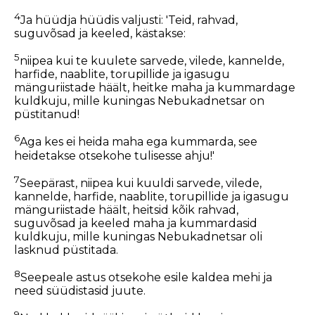
4
Ja hüüdja hüüdis valjusti: 'Teid, rahvad,
suguvõsad ja keeled, kästakse:
5
niipea kui te kuulete sarvede, vilede, kannelde,
harfide, naablite, torupillide ja igasugu
mänguriistade häält, heitke maha ja kummardage
kuldkuju, mille kuningas Nebukadnetsar on
püstitanud!
6
Aga kes ei heida maha ega kummarda, see
heidetakse otsekohe tulisesse ahju!'
7
Seepärast, niipea kui kuuldi sarvede, vilede,
kannelde, harfide, naablite, torupillide ja igasugu
mänguriistade häält, heitsid kõik rahvad,
suguvõsad ja keeled maha ja kummardasid
kuldkuju, mille kuningas Nebukadnetsar oli
lasknud püstitada.
8
Seepeale astus otsekohe esile kaldea mehi ja
need süüdistasid juute.
9