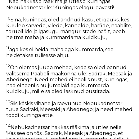
Nad hakkasid rääkima ja ütlesid kuningas
Nebukadnetsarile: 'Kuningas elagu igavesti!
10
Sina, kuningas, oled andnud käsu, et igaüks, kes
kuuleb sarvede, vilede, kannelde, harfide, naablite,
torupillide ja igasugu mänguriistade häält, peab
heitma maha ja kummardama kuldkuju,
11
aga kes ei heida maha ega kummarda, see
heidetakse tulisesse ahju.
12
On olemas juuda mehed, keda sa oled pannud
valitsema Paabeli maakonna üle: Sadrak, Meesak ja
Abednego. Need mehed ei hooli sinust, kuningas,
nad ei teeni sinu jumalaid ega kummarda
kuldkuju, mille sa oled lasknud püstitada.'
13
Siis käskis vihane ja raevunud Nebukadnetsar
tuua Sadraki, Meesaki ja Abednego; ja need mehed
toodi kuninga ette.
14
Nebukadnetsar hakkas rääkima ja ütles neile:
'Kas see on tõsi, Sadrak, Meesak ja Abednego, et