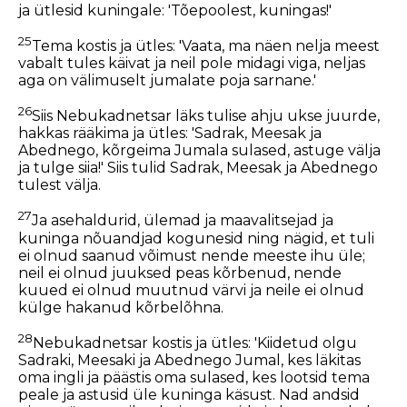
ja ütlesid kuningale: 'Tõepoolest, kuningas!'
25
Tema kostis ja ütles: 'Vaata, ma näen nelja meest
vabalt tules käivat ja neil pole midagi viga, neljas
aga on välimuselt jumalate poja sarnane.'
26
Siis Nebukadnetsar läks tulise ahju ukse juurde,
hakkas rääkima ja ütles: 'Sadrak, Meesak ja
Abednego, kõrgeima Jumala sulased, astuge välja
ja tulge siia!' Siis tulid Sadrak, Meesak ja Abednego
tulest välja.
27
Ja asehaldurid, ülemad ja maavalitsejad ja
kuninga nõuandjad kogunesid ning nägid, et tuli
ei olnud saanud võimust nende meeste ihu üle;
neil ei olnud juuksed peas kõrbenud, nende
kuued ei olnud muutnud värvi ja neile ei olnud
külge hakanud kõrbelõhna.
28
Nebukadnetsar kostis ja ütles: 'Kiidetud olgu
Sadraki, Meesaki ja Abednego Jumal, kes läkitas
oma ingli ja päästis oma sulased, kes lootsid tema
peale ja astusid üle kuninga käsust. Nad andsid