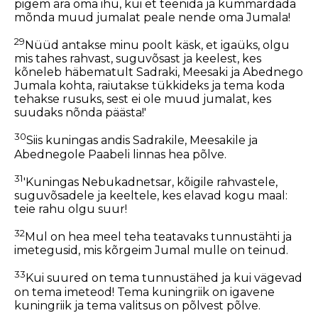
pigem ära oma ihu, kui et teenida ja kummardada
mõnda muud jumalat peale nende oma Jumala!
29
Nüüd antakse minu poolt käsk, et igaüks, olgu
mis tahes rahvast, suguvõsast ja keelest, kes
kõneleb häbematult Sadraki, Meesaki ja Abednego
Jumala kohta, raiutakse tükkideks ja tema koda
tehakse rusuks, sest ei ole muud jumalat, kes
suudaks nõnda päästa!'
30
Siis kuningas andis Sadrakile, Meesakile ja
Abednegole Paabeli linnas hea põlve.
31
'Kuningas Nebukadnetsar, kõigile rahvastele,
suguvõsadele ja keeltele, kes elavad kogu maal:
teie rahu olgu suur!
32
Mul on hea meel teha teatavaks tunnustähti ja
imetegusid, mis kõrgeim Jumal mulle on teinud.
33
Kui suured on tema tunnustähed ja kui vägevad
on tema imeteod! Tema kuningriik on igavene
kuningriik ja tema valitsus on põlvest põlve.