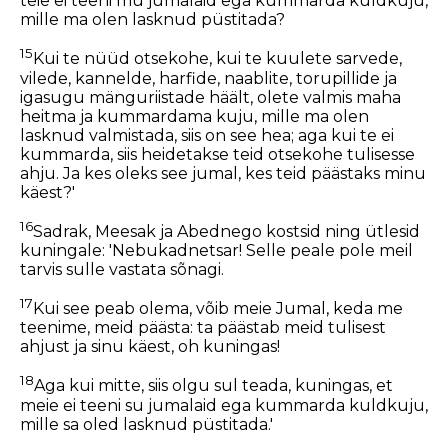
teie ei teeni mu jumalaid ega kummarda kuldkuju,
mille ma olen lasknud püstitada?
15
Kui te nüüd otsekohe, kui te kuulete sarvede,
vilede, kannelde, harfide, naablite, torupillide ja
igasugu mänguriistade häält, olete valmis maha
heitma ja kummardama kuju, mille ma olen
lasknud valmistada, siis on see hea; aga kui te ei
kummarda, siis heidetakse teid otsekohe tulisesse
ahju. Ja kes oleks see jumal, kes teid päästaks minu
käest?'
16
Sadrak, Meesak ja Abednego kostsid ning ütlesid
kuningale: 'Nebukadnetsar! Selle peale pole meil
tarvis sulle vastata sõnagi.
17
Kui see peab olema, võib meie Jumal, keda me
teenime, meid päästa: ta päästab meid tulisest
ahjust ja sinu käest, oh kuningas!
18
Aga kui mitte, siis olgu sul teada, kuningas, et
meie ei teeni su jumalaid ega kummarda kuldkuju,
mille sa oled lasknud püstitada.'