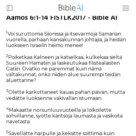
Aamos 6:1-14 FISTLK2017 - Bible AI
1
Voi suruttomia Siionissa ja itsevarmoja Samarian
vuorella, parhaan kansakunnan johtajia, ja heidän
luokseen Israelin heimo menee!
2
Poiketkaa Kalneen ja katselkaa, kulkekaa sieltä
Suureen Hamatiin ja laskeutukaa filistealaisten
Gatiin. Ovatko ne paremmat kuin nämä
valtakunnat, onko niiden alue suurempi teidän
aluettanne?
3
Olette karkottaneet kauas pahan päivän, mutta
vedätte luoksenne väkivallan istumaan.
4
Makaatte norsunluuvuoteilla ja loikoilette
sohvillanne, syötte karitsoja laumasta ja vasikoita
navetasta.
5
Sävellätte harpulle ja keksitte soittimia kuin