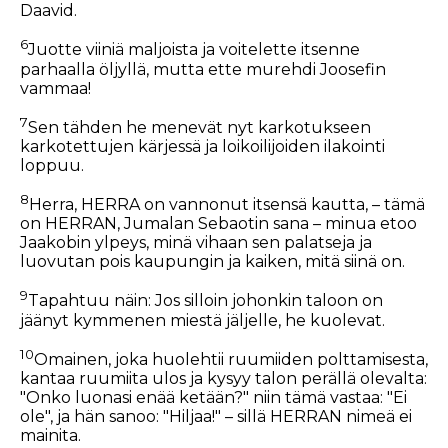
Daavid.
6
Juotte viiniä maljoista ja voitelette itsenne
parhaalla öljyllä, mutta ette murehdi Joosefin
vammaa!
7
Sen tähden he menevät nyt karkotukseen
karkotettujen kärjessä ja loikoilijoiden ilakointi
loppuu.
8
Herra, HERRA on vannonut itsensä kautta, – tämä
on HERRAN, Jumalan Sebaotin sana – minua etoo
Jaakobin ylpeys, minä vihaan sen palatseja ja
luovutan pois kaupungin ja kaiken, mitä siinä on.
9
Tapahtuu näin: Jos silloin johonkin taloon on
jäänyt kymmenen miestä jäljelle, he kuolevat.
10
Omainen, joka huolehtii ruumiiden polttamisesta,
kantaa ruumiita ulos ja kysyy talon perällä olevalta:
"Onko luonasi enää ketään?" niin tämä vastaa: "Ei
ole", ja hän sanoo: "Hiljaa!" – sillä HERRAN nimeä ei
mainita.