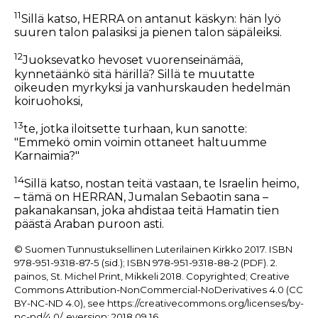
11
Sillä katso, HERRA on antanut käskyn: hän lyö
suuren talon palasiksi ja pienen talon säpäleiksi.
12
Juoksevatko hevoset vuorenseinämää,
kynnetäänkö sitä härillä? Sillä te muutatte
oikeuden myrkyksi ja vanhurskauden hedelmän
koiruohoksi,
13
te, jotka iloitsette turhaan, kun sanotte:
"Emmekö omin voimin ottaneet haltuumme
Karnaimia?"
14
Sillä katso, nostan teitä vastaan, te Israelin heimo,
– tämä on HERRAN, Jumalan Sebaotin sana –
pakanakansan, joka ahdistaa teitä Hamatin tien
päästä Araban puroon asti.
© Suomen Tunnustuksellinen Luterilainen Kirkko 2017. ISBN
978-951-9318-87-5 (sid.); ISBN 978-951-9318-88-2 (PDF). 2.
painos, St. Michel Print, Mikkeli 2018. Copyrighted; Creative
Commons Attribution-NonCommercial-NoDerivatives 4.0 (CC
BY-NC-ND 4.0), see https://creativecommons.org/licenses/by-
nc-nd/4.0/. eversion: 2018.09.16