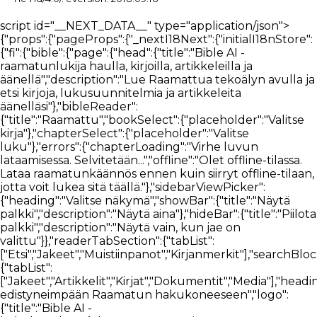
script id="__NEXT_DATA__" type="application/json">{"props":{"pageProps":{"_nextI18Next":{"initialI18nStore":{"fi":{"bible":{"page":{"head":{"title":"Bible AI -raamatunlukija haulla, kirjoilla, artikkeleilla ja äänellä","description":"Lue Raamattua tekoälyn avulla ja etsi kirjoja, lukusuunnitelmia ja artikkeleita äänelläsi"},"bibleReader":{"title":"Raamattu","bookSelect":{"placeholder":"Valitse kirja"},"chapterSelect":{"placeholder":"Valitse luku"},"errors":{"chapterLoading":"Virhe luvun lataamisessa. Selvitetään...","offline":"Olet offline-tilassa. Lataa raamatunkäännös ennen kuin siirryt offline-tilaan, jotta voit lukea sitä täällä."},"sidebarViewPicker":{"heading":"Valitse näkymä","showBar":{"title":"Näytä palkki","description":"Näytä aina"},"hideBar":{"title":"Piilota palkki","description":"Näytä vain, kun jae on valittu"}},"readerTabSection":{"tabList":["Etsi","Jakeet","Muistiinpanot","Kirjanmerkit"],"searchBlock":{"tabList":["Jakeet","Artikkelit","Kirjat","Dokumentit","Media"],"heading":"Tutustu edistyneimpään Raamatun hakukoneeseen","logo":{"title":"Bible AI -hakukonelogo"},"betaTag":"Beta","input":{"placeholder":"Kysy Bible AI:lta"},"translationSelector":{"title":"Käännös","selectTranslationInput":{"placeholder":"Valitse käännös"}},"trendingSearch":{"title":"Tutustu trendaaviin hakuihin"},"loading":{"articles":"Ladataan artikkeleita","books":"Ladataan kirjoja"},"messages":{"searchError":"Tapahtui virhe. Yritä uudelleen."},"introCards":{"navigate":{"title":"Navigoi Raamattua käyttäen {type}","text":"Siirry kohtaan Matteus 1","inputTypes":{"text":"teksti","voice":"äänesi"}},"question":{"title":"Kysy mikä tahansa Raamattuun liittyvä kysymys","text":"Kuka Jeesus on ja miksi hän kuoli?"},"goToVerse":{"title":"Siirry suoraan jakeisiin","text":"Napsauta avustajan vastauksia navigoidaksesi Raamatussa"},"selectVerse":{"title":"Valitse jae aloittaaksesi","text":"Napsauta jaetta nähdäksesi siitä yksityiskohtaisen yleiskatsauksen"}},"assistant":{"messages":{"error":"Pahoittelut, tapahtui virhe, yritän uudelleen","cannotCompleteQueryError":"Kyselyäsi ei voitu suorittaa loppuun, yritä myöhemmin uudelleen.","start":["Hei, kuinka voin auttaa?","Mitä mielessäsi liikkuu?","Mikä on kysymyksesi?"],"thinking":["Kiitos. Anna minun miettiä sitä.","Etsin sinulle vastauksen.","Loistava kysymys, anna minulle muutama sekunti aikaa löytää vastaus","Totta kai. Etsin sinulle vastauksen."]}},"answering":"Laaditaan vastausta…"},"notes":{"addNote":"Lisää muistiinpano","addNoteTitle":"Raamattumuistiinpano","noteTagsTitle":"Muistiinpanotunnisteet","autosaveMessage":"Muistiinpanot tallennetaan automaattisesti","firstNoteMessage":"Lisää ensimmäinen muistiinpanosi","noteTitleInput":"Muistiinpanon otsikko","tagInputPlaceholder":"Lisää uusi tunniste painamalla ENTER","editorInputPlaceholderText":"Kirjoita muistiinpanosi tähän...","loginCard":{"text":"Nähdäksesi muistiinpanosi, kirjaudu sisään tai rekisteröidy"},"btn":{"cancel":"Sulje","edit":"Muokkaa","delete":"Poista"},"messages":{"addNoteTitleError":"Muistiinpanoa ei voi lisätä ilman otsikkoa"},"dropdown":{"textFormat":{"normal":"Normaali","largeHeading":"Suuri otsikko","smallHeading":"Pieni otsikko","bulletList":"Luettelomerkkiluettelo","numberedList":"Numeroitu luettelo","quote":"Lainaus","codeBlock":"Koodilohko"},"textAlignment":{"buttonLabel":"Tekstin tasaamisen muotoiluasetukset","leftAlign":"Tasaa vasemmalle","centerAlign":"Keskitä","rightAlign":"Tasaa oikealle","justifyAlign":"Tasaa","startAlign":"Tasaa alkuun","endAlign":"Kohdista loppuun","outdent":"Vähennä sisennystä","indent":"Sisennä"},"blockTypes":{"paragraph":"Normaali","h1":"Suuri otsikko","h2":"Pieni otsikko","h3":"Otsikko","h4":"Otsikko","h5":"Otsikko","ol":"Numeroitu luettelo","ul":"Luettelomerkitty luettelo","quote":"Lainaus","code":"Koodilohko"}},"labels":{"undo":"Kumoa","redo":"Tee uudelleen","formatBold":"Lihavoi","formatItalic":"Muotoile kursiivilla","formatUnderline":"Muotoile alleviivaus","formatStrikethrough":"Yliviivaus","insertLink":"Lisää linkki","formattingOptions":"Muotoiluasetukset","codeLanguage":"Valitse koodikieli"}}},"verseOverview":{"tabList":["Yleiskatsaus","Media","Sanakirja","Kommentaari"],"lowQualityMessage":"Alla olevat tulokset eivät välttämättä sisällä suoria vastauksia valitsemaasi jakeeseen.","noVerseCommentaryMessage":"Valitulle jakeelle ei löytynyt kommentaaria. Yritä valita laajempi jaejoukko.","noVerseDictionaryMessage":"Valitulle jakeelle ei löytynyt sanakirjamääritelmiä. Yritä valita laajempi jaealue.","noVerseMediaMessage":"Valitulle jakeelle ei löytynyt mediaa. Yritä valita laajempi jaealue.","loading":{"commentary":"Ladataan kommentaaria","dictionary":"Sanakirjaa ladataan"},"dictionaries":"Sanakirjat","encyclopedias":"Tietosanakirjat"},"bibleSelectorTitles":{"books":"Kirjat","chapters":"Luvut","verses":"Jakeet"},"swipeNavigation":{"prev":"Edellinen","swipe":"Pyyhkäise","next":"Seuraava"},"betaFeedback":{"title":"Beta-palaute","description":"Kehitämme jatkuvasti Bible AI. Jaa palautteesi kanssamme.","form":{"title":"Beta-palautelomake"},"feedbackForm":{"description":" ","experienceRating":{"title":"Miten arvioisit tähänastista kokemustasi Raamatun parissa?","options":["1 - Köyhä","2 - Kohtalainen","3 - Hyvä","4 - Erittäin hyvä","5 - Erinomainen"]},"readingMeans":{"title":"Mikä on ensisijainen tapasi lukea Raamattua?","options":["Digitaalisesti (Raamattu-sovellukset)","Fyysisesti (fyysinen Raamattu)"]},"useAssistant":{"title":"Käyttäisitkö ääniavustajaa apuna Raamatun tutkimisessasi?"},"willingToPay":{"title":"Maksaisitko tällaisen avustajan käytöstä?"},"paymentAmount":{"title":"Kuinka paljon maksaisit kuukaudessa (USD)?"},"isEasyToUse":{"title":"Onko Raamatun lukukokemus helppokäyttöinen?"},"sidebarDistracting":{"title":"Häiritseekö sivupalkki Raamatun lukemistasi?"},"additionalComments":{"title":"Muita kommentteja / ominaisuuksia?"}},"intro":{"title":"Raamatun lukijan testaus","content":"Kiitos, että testaatte yhtä harkitsemistamme ominaisuuksista. Arvioimme viisaasti, kuinka teknologia voi edelleen auttaa Raamatun tutkimisessa.","test":{"title":"Keskeiset tiedot","list":["Ole hyvä ja anna palautetta","Varmista, että päivität säännöllisesti, sillä vanhemmat versiot lakkaavat toimimasta."]},"optional":{"title":"Lisätiedot","list":["Saatat saada vähemmän tarkkoja tuloksia kuin nykyisellä Search-tuotteellamme","Saatat kohdata bugeja ja ongelmia. Kerro meille, kun näin tapahtuu."]},"buttonStart":"Aloita testaus"},"submitTitle":"Lähetä palautetta","feedbackNote":"* Palautteen antaminen tulee pakolliseksi käyttöjakson jälkeen, sillä se on meille erittäin arvokasta päätöksenteon kannalta."}}}},"nav":{"nav":{"navMenu":[{"id":2,"label":"Raamattu","path":"/bible","icon":"bible","offset":"84"},{"id":1,"label":"Hae","path":"/search","icon":"search","offset":"84"},{"id":6,"label":"Lataa","path":"/download","icon":"download","offset":"84"},{"id":5,"label":"Tietoa","path":"/about","icon":"about","offset":"84"},{"id":5,"label":"Yhteystiedot","path":"/contact","icon":"contact","offset":"84"}],"footerMenu":[{"text":"Etusivu","path":"/"},{"text":"Raamattu","path":"/bible"},{"text":"Anna","path":"/give"},{"text":"Teknologia","path":"/technology"},{"text":"Blogi","path":"/blog"},{"text":"Tietoa","path":"/about"},{"text":"Yhteystiedot","path":"/contact"},{"text":"Tietosuojakäytäntö","path":"/privacy-policy"},{"text":"Lataa","path":"/download"}]}},"common":{"components":{"bookDetailsOverlay":{"closeButton":"Sulje kirjan tiedot","excerpt":{"title":"Vastauksen ote sisällöstä","titleDocument":"Vastausote asiakirjasta","showMore":"Näytä lisää","showLess":"Näytä vähemmän"},"pageLabel":"Sivu","documentPage":{"source":"Latauksesi"},"actions":{"openAtPage":"Avaa sivulla","publisherSite":"Julkaisijan sivusto","previewBook":"Esikatsele kirjaa","seePage":"Katso sivu","openMedia":"Avaa media"},"mediaPlayer":{"play":"Toista","pause":"Tauko","rewind":"Kelaa taaksepäin 15 sekuntia","forward":"Siirry 15 sekuntia eteenpäin","mute":"Mykistä","unmute":"Poista mykistys","seek":"Etsikää","volume":"Nide","volumeLevel":"Äänenvoimakkuus","speed":"Toistonopeus","fullscreen":"Vaihda koko näytön tila"}},"accessibility":{"btnVerseHighlight":"Korosta jakeet automaattisesti","btnMatchDeviceSettings":"Käytä laitteen asetuksia","accordion":{"titles":{"fontTheme":"Fontti ja teema","bottomBar":"Alapalkki","navigation":"Navigointi"}},"navigationPicker":{"arrows":{"title":"Nuolet","description":"Navigoi nuolilla"},"swipe":{"title":"Pyyhkäise","description":"Navigoi pyyhkäisemällä"}}},"searchBlock":{"heading":"Tutustu edistyneimpään Raamatun hakukoneeseen","logo":{"title":"Bible AI -hakukoneen logo"},"betaTag":"Beeta","input":{"placeholder":"Kysy Bible AI:lta","filter":"Suodata","filterHeadings":{"sources":"Vastauslähteiden suodatin","language":"Median kielisuodatin","publishers":"Kustantajat"},"filters":[{"title":"Raamattu","description":"Sisällytä jakeet"},{"title":"Kirjat","description":"Sisällytä kirjat"},{"title":"Artikkelit","description":"Sisällytä artikkelit"},{"title":"Audio ja video","description":"Sisällytä ääni ja video"}],"languageFilters":[{"title":"Kaikki","description":"Kaikki kielet"},{"description":"Vain {language}"}],"documents":{"attach":"Liitä asiakirja","addMore":"Lisää tiedosto","parsing":"jäsentäminen","uploading":"Lähetetään…","ready":"Valmis","parseFailed":"Asiakirjaa ei voitu lukea","uploadFailed":"Asiakirjaa ei voitu ladata","fileTooLarge":"Tiedosto on liian suuri","supportedFormats":"Tuetut muodot: {formats}","unsupportedFormat":"Tiedostotyyppiä ei tueta. Tuetut muodot: {formats}","panelTitle":"Liitetyt tiedostot","panelCount":"{count} / {max}","documentsOnly":"Vastaa vain asiakirjojen perusteella","documentsOnlyHint":"Vain tiedostosi ja Raamatun jakeet"},"context":{"title":"Etsi kohteesta","types":{"book":"Tämä kirja","chapter":"Tämä luku","verse":"Tämä jae","all":"Kaikki"}},"publisherSelector":{"selectAll":"Kaikki","deselectAll":"Tyhjennä","loading":"Ladataan...","noPublishers":"Ei julkaisijoita saatavilla"},"comp