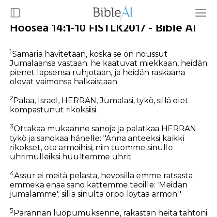
Hoosea 14:1-10 FISTLK2017 - Bible AI
1
Samaria hävitetään, koska se on noussut
Jumalaansa vastaan: he kaatuvat miekkaan, heidän
pienet lapsensa ruhjotaan, ja heidän raskaana
olevat vaimonsa halkaistaan.
2
Palaa, Israel, HERRAN, Jumalasi, tykö, sillä olet
kompastunut rikoksiisi.
3
Ottakaa mukaanne sanoja ja palatkaa HERRAN
tykö ja sanokaa hänelle: "Anna anteeksi kaikki
rikokset, ota armoihisi, niin tuomme sinulle
uhrimulleiksi huultemme uhrit.
4
Assur ei meitä pelasta, hevosilla emme ratsasta
emmekä enää sano kättemme teoille: 'Meidän
jumalamme'; sillä sinulta orpo löytää armon."
5
Parannan luopumuksenne, rakastan heitä tahtoni