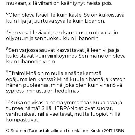
mukaan, sillä vihani on kääntynyt heistä pois.
6
Olen oleva Israelille kuin kaste. Se on kukoistava
kuin lilja ja juurtuva syvälle kuin Libanon.
7
Sen vesat leviävät, sen kauneus on oleva kuin
öljypuun ja sen tuoksu kuin Libanonin.
8
Sen varjossa asuvat kasvattavat jälleen viljaa ja
kukoistavat kuin viiniköynnös. Sen maine on oleva
kuin Libanonin viinin.
9
Efraim! Mitä on minulla enää tekemistä
epäjumalien kanssa? Minä kuulen häntä ja katson
hänen puoleensa, minä, joka olen kuin viheriöivä
sypressi: minusta on hedelmäsi.
10
Kuka on viisas ja nämä ymmärtää? Kuka osaa ja
tuntee nämä? Sillä HERRAN tiet ovat suorat,
vanhurskaat niillä vaeltavat, mutta luopiot niillä
kompastuvat.
© Suomen Tunnustuksellinen Luterilainen Kirkko 2017. ISBN