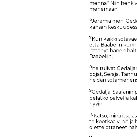
mennä." Niin henkiva
menemään.
6
Jeremia meni Geda
kansan keskuudess
7
Kun kaikki sotaväe
että Baabelin kunin
jättänyt hänen haltu
Baabeliin,
8
he tulivat Gedalja
pojat, Seraja, Tanhu
heidän sotamiehens
9
Gedalja, Saafanin 
pelätkö palvella ka
hyvin.
10
Katso, minä itse a
te kootkaa viiniä ja
olette ottaneet ha