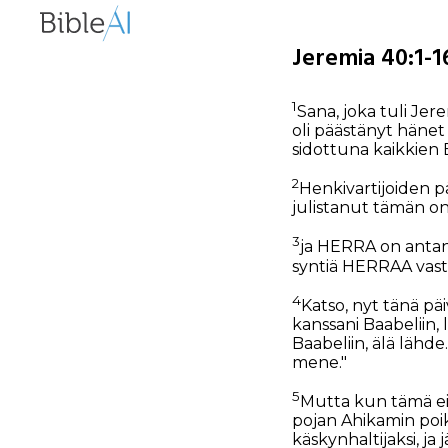
Jeremia 40:1-1
1
Sana, joka tuli Je
oli päästänyt häne
sidottuna kaikkien 
2
Henkivartijoiden p
julistanut tämän o
3
ja HERRA on antan
syntiä HERRAA vasta
4
Katso, nyt tänä päi
kanssani Baabeliin,
Baabeliin, älä lähd
mene."
5
Mutta kun tämä ei o
pojan Ahikamin poi
käskynhaltijaksi, j