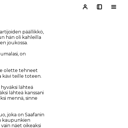
tijoiden päällikkö,
 hän oli kahleilla
jen joukossa.
Jumalasi, on
e olette tehneet
kävi teille toteen.
t hyväksi lähteä
äksi lähteä kanssani
aksi mennä, sinne
luo, joka on Saafanin
an kaupunkien
vain näet oikeaksi