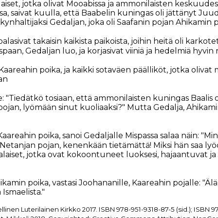
laiset, jotka olivat Mooabissa ja ammonilaisten keskuude
ssa, saivat kuulla, että Baabelin kuningas oli jättänyt Ju
kynhaltijaksi Gedaljan, joka oli Saafanin pojan Ahikamin p
alasivat takaisin kaikista paikoista, joihin heitä oli karkotet
an, Gedaljan luo, ja korjasivat viiniä ja hedelmiä hyvin r
areahin poika, ja kaikki sotaväen päälliköt, jotka olivat
an
e: "Tiedätkö tosiaan, että ammonilaisten kuningas Baalis
pojan, lyömään sinut kuoliaaksi?" Mutta Gedalja, Ahikami
Kaareahin poika, sanoi Gedaljalle Mispassa salaa näin: "M
, Netanjan pojan, kenenkään tietämättä! Miksi hän saa lyöd
utalaiset, jotka ovat kokoontuneet luoksesi, hajaantuvat 
kamin poika, vastasi Joohananille, Kaareahin pojalle: "Älä t
Ismaelista."
nen Luterilainen Kirkko 2017. ISBN 978-951-9318-87-5 (sid.); ISBN 9