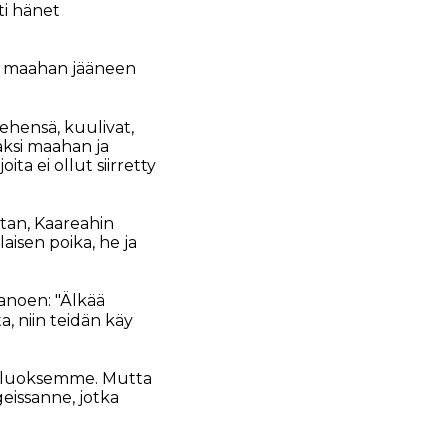
ti hänet
an maahan jääneen
iehensä, kuulivat,
aksi maahan ja
ta ei ollut siirretty
atan, Kaareahin
aisen poika, he ja
sanoen: "Älkää
, niin teidän käy
vat luoksemme. Mutta
geissanne, jotka