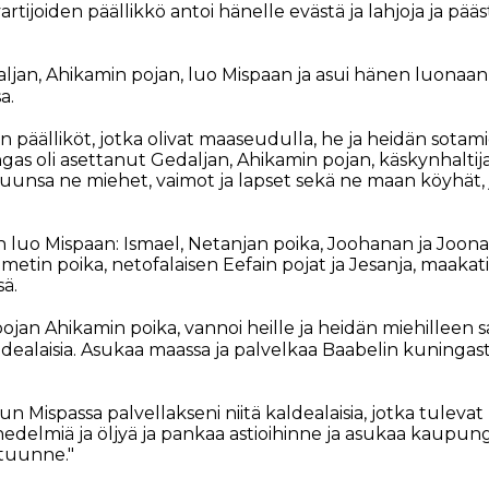
rtijoiden päällikkö antoi hänelle evästä ja lahjoja ja pääs
ljan, Ahikamin pojan, luo Mispaan ja asui hänen luona
a.
n päälliköt, jotka olivat maaseudulla, he ja heidän sotam
gas oli asettanut Gedaljan, Ahikamin pojan, käskynhaltij
unsa ne miehet, vaimot ja lapset sekä ne maan köyhät, joi
n luo Mispaan: Ismael, Netanjan poika, Joohanan ja Joon
metin poika, netofalaisen Eefain pojat ja Jesanja, maakatil
ä.
pojan Ahikamin poika, vannoi heille ja heidän miehilleen 
ldealaisia. Asukaa maassa ja palvelkaa Baabelin kuningasta
sun Mispassa palvellakseni niitä kaldealaisia, jotka tule
 hedelmiä ja öljyä ja pankaa astioihinne ja asukaa kaupun
ltuunne."