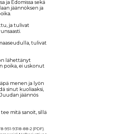
ssa ja Edomissa sekä
udaan jäännöksen ja
oika.
tu, ja tulivat
unsaasti.
 maaseudulla, tulivat
 on lähettänyt
n poika, ei uskonut
inäpä menen ja lyön
ä sinut kuoliaaksi,
ja Juudan jäännös
ee mitä sanoit, sillä
78-951-9318-88-2 (PDF).