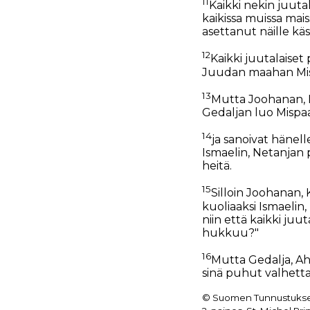
11
Kaikki nekin juuta
kaikissa muissa mai
asettanut näille käs
12
Kaikki juutalaiset p
Juudan maahan Mispa
13
Mutta Joohanan, Ka
Gedaljan luo Mispa
14
ja sanoivat hänell
Ismaelin, Netanjan 
heitä.
15
Silloin Joohanan, 
kuoliaaksi Ismaelin
niin että kaikki ju
hukkuu?"
16
Mutta Gedalja, Ahi
sinä puhut valhetta 
© Suomen Tunnustukselli