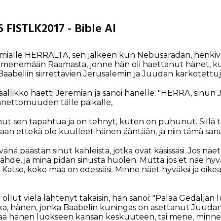
6 FISTLK2017 - Bible AI
remialle HERRALTA, sen jälkeen kun Nebusaradan, henkivar
t menemään Raamasta, jonne hän oli haettanut hänet, kun
Baabeliin siirrettävien Jerusalemin ja Juudan karkotettu
äällikkö haetti Jeremian ja sanoi hänelle: "HERRA, sinun 
nnettomuuden tälle paikalle,
ut sen tapahtua ja on tehnyt, kuten on puhunut. Sillä t
an ettekä ole kuulleet hänen ääntään, ja niin tämä sana 
vänä päästän sinut kahleista, jotka ovat käsissäsi. Jos näe
 lähde, ja minä pidän sinusta huolen. Mutta jos et näe hyv
e. Katso, koko maa on edessäsi. Minne näet hyväksi ja oike
llut vielä lähtenyt takaisin, hän sanoi: "Palaa Gedaljan 
ka, hänen, jonka Baabelin kuningas on asettanut Juud
a jää hänen luokseen kansan keskuuteen, tai mene, minne 