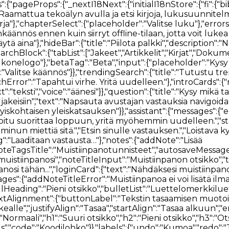
 oikealle","justifyAlign":"Tasaa","startAlign":"Tasaa alkuun","endAlign":"Kohdista loppuun","outdent":"Vähennä sisennystä","indent":"Sisennä"},"blockTypes":{"paragraph":"Normaali","h1":"Suuri otsikko","h2":"Pieni otsikko","h3":"Otsikko","h4":"Otsikko","h5":"Otsikko","ol":"Numeroitu luettelo","ul":"Luettelomerkitty luettelo","quote":"Lainaus","code":"Koodilohko"}},"labels":{"undo":"Kumoa","redo":"Tee uudelleen","formatBold":"Lihavoi","formatItalic":"Muotoile kursiivilla","formatUnderline":"Muotoile alleviivaus","formatStrikethrough":"Yliviivaus","insertLink":"Lisää linkki","formattingOptions":"Muotoiluasetukset","codeLanguage":"Valitse koodikieli"}}},"verseOverview":{"tabList":["Yleiskatsaus","Media","Sanakirja","Kommentaari"],"lowQualityMessage":"Alla olevat tulokset eivät välttämättä sisällä suoria vastauksia valitsemaasi jakeeseen.","noVerseCommentaryMessage":"Valitulle jakeelle ei löytynyt kommentaaria. Yritä valita laajempi jaejoukko.","noVerseDictionaryMessage":"Valitulle jakeelle ei löytynyt sanakirjamääritelmiä. Yritä valita laajempi jaealue.","noVerseMediaMessage":"Valitulle jakeelle ei löytynyt mediaa. Yritä valita laajempi jaealue.","loading":{"commentary":"Ladataan kommentaaria","dictionary":"Sanakirjaa ladataan"},"dictionaries":"Sanakirjat","encyclopedias":"Tietosanakirjat"},"bibleSelectorTitles":{"books":"Kirjat","chapters":"Luvut","verses":"Jakeet"},"swipeNavigation":{"prev":"Edellinen","swipe":"Pyyhkäise","next":"Seuraava"},"betaFeedback":{"title":"Beta-palaute","description":"Kehitämme jatkuvasti Bible AI. Jaa palautteesi kanssamme.","form":{"title":"Beta-palautelomake"},"feedbackForm":{"description":" ","experienceRating":{"title":"Miten arvioisit tähänastista kokemustasi Raamatun parissa?","options":["1 - Köyhä","2 - Kohtalainen","3 - Hyvä","4 - Erittäin hyvä","5 - Erinomainen"]},"readingMeans":{"title":"Mikä on ensisijainen tapasi lukea Raamattua?","options":["Digitaalisesti (Raamattu-sovellukset)","Fyysisesti (fyysinen Raamattu)"]},"useAssistant":{"title":"Käyttäisitkö ääniavustajaa apuna Raamatun tutkimisessasi?"},"willingToPay":{"title":"Maksaisitko tällaisen avustajan käytöstä?"},"paymentAmount":{"title":"Kuinka paljon maksaisit kuukaudessa (USD)?"},"isEasyToUse":{"title":"Onko Raamatun lukukokemus helppokäyttöinen?"},"sidebarDistracting":{"title":"Häiritseekö sivupalkki Raamatun lukemistasi?"},"additionalComments":{"title":"Muita kommentteja / ominaisuuksia?"}},"intro":{"title":"Raamatun lukijan testaus","content":"Kiitos, että testaatte yhtä harkitsemistamme ominaisuuksista. Arvioimme viisaasti, kuinka teknologia voi edelleen auttaa Raamatun tutkimisessa.","test":{"title":"Keskeiset tiedot","list":["Ole hyvä ja anna palautetta","Varmista, että päivität säännöllisesti, sillä vanhemmat versiot lakkaavat toimimasta."]},"optional":{"title":"Lisätiedot","list":["Saatat saada vähemmän tarkkoja tuloksia kuin nykyisellä Search-tuotteellamme","Saatat kohdata bugeja ja ongelmia. Kerro meille, kun näin tapahtuu."]},"buttonStart":"Aloita testaus"},"submitTitle":"Lähetä palautetta","feedbackNote":"* Palautteen antaminen tulee pakolliseksi käyttöjakson jälkeen, sillä se on meille erittäin arvokasta päätöksenteon kannalta."}}}},"nav":{"nav":{"navMenu":[{"id":2,"label":"Raamattu","path":"/bible","icon":"bible","offset":"84"},{"id":1,"label":"Hae","path":"/search","icon":"search","offset":"84"},{"id":6,"label":"Lataa","path":"/download","icon":"download","offset":"84"