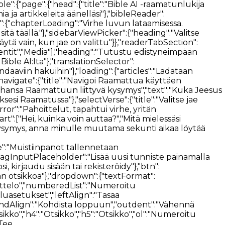
},{"id":5,"label":"Tietoa","path":"/about","icon":"about","offset":"84"},{"id":5,"label":"Yhteystiedot","path":"/contact","icon":"contact","offset":"84"}],"footerMenu":[{"text":"Etusivu","path":"/"},{"text":"Raamattu","path":"/bible"},{"text":"Anna","path":"/give"},{"text":"Teknologia","path":"/technology"},{"text":"Blogi","path":"/blog"},{"text":"Tietoa","path":"/about"},{"text":"Yhteystiedot","path":"/contact"},{"text":"Tietosuojakäytäntö","path":"/privacy-policy"},{"text":"Lataa","path":"/download"}]}},"common":{"components":{"bookDetailsOverlay":{"closeButton":"Sulje kirjan tiedot","excerpt":{"title":"Vastauksen ote sisällöstä","titleDocument":"Vastausote asiakirjasta","showMore":"Näytä lisää","showLess":"Näytä vähemmän"},"pageLabel":"Sivu","documentPage":{"source":"Latauksesi"},"actions":{"openAtPage":"Avaa sivulla","publisherSite":"Julkaisijan sivusto","previewBook":"Esikatsele kirjaa","seePage":"Katso sivu","openMedia":"Avaa media"},"mediaPlayer":{"play":"Toista","pause":"Tauko","rewind":"Kelaa taaksepäin 15 sekuntia","forward":"Siirry 15 sekuntia eteenpäin","mute":"Mykistä","unmute":"Poista mykistys","seek":"Etsikää","volume":"Nide","volumeLevel":"Äänenvoimakkuus","speed":"Toistonopeus","fullscreen":"Vaihda koko näytön tila"}},"accessibility":{"btnVerseHighlight":"Korosta jakeet automaattisesti","btnMatchDeviceSettings":"Käytä laitteen asetuksia","accordion":{"titles":{"fontTheme":"Fontti ja teema","bottomBar":"Alapalkki","navigation":"Navigointi"}},"navigationPicker":{"arrows":{"title":"Nuolet","description":"Navigoi nuolilla"},"swipe":{"title":"Pyyhkäise","description":"Navigoi pyyhkäisemällä"}}},"searchBlock":{"heading":"Tutustu edistyneimpään Raamatun hakukoneeseen","logo":{"title":"Bible AI -hakukoneen logo"},"betaTag":"Beeta","input":{"placeholder":"Kysy Bible AI:lta","filter":"Suodata","filterHeadings":{"sources":"Vastauslähteiden suodatin","language":"Median kielisuodatin","publishers":"Kustantajat"},"filters":[{"title":"Raamattu","description":"Sisällytä jakeet"},{"title":"Kirjat","description":"Sisällytä kirjat"},{"title":"Artikkelit","description":"Sisällytä artikkelit"},{"title":"Audio ja video","description":"Sisällytä ääni ja video"}],"languageFilters":[{"title":"Kaikki","description":"Kaikki kielet"},{"description":"Vain {language}"}],"documents":{"attach":"Liitä asiakirja","addMore":"Lisää tiedosto","parsing":"jäsentäminen","uploading":"Lähetetään…","ready":"Valmis","parseFailed":"Asiakirjaa ei voitu lukea","uploadFailed":"Asiakirjaa ei voitu ladata","fileTooLarge":"Tiedosto on liian suuri","supportedFormats":"Tuetut muodot: {formats}","unsupportedFormat":"Tiedostotyyppiä ei tueta. Tuetut muodot: {formats}","panelTitle":"Liitetyt tiedostot","panelCount":"{count} / {max}","documentsOnly":"Vastaa vain asiakirjojen perusteella","documentsOnlyHint":"Vain tiedostosi ja Raamatun jakeet"},"context":{"title":"Etsi kohteesta","types":{"book":"Tämä kirja","chapter":"Tämä luku","verse":"Tämä jae","all":"Kaikki"}},"publisherSelector":{"selectAll":"Kaikki","deselectAll":"Tyhjennä","loading":"Ladataan...","noPublishers":"Ei julkaisijoita saatavilla"},"compos