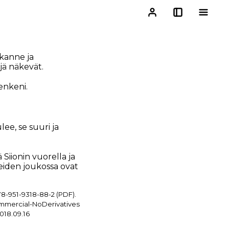
ikanne ja
ä näkevät.
enkeni.
e, se suuri ja
Siionin vuorella ja
eiden joukossa ovat
78-951-9318-88-2 (PDF).
ommercial-NoDerivatives
018.09.16