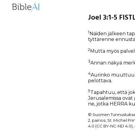
Joel 3:1-5 FIST
1
Näiden jälkeen tap
tyttärenne ennusta
2
Mutta myös palveli
3
Annan näkyä merkkej
4
Aurinko muuttuu p
pelottava.
5
Tapahtuu, että jok
Jerusalemissa ovat
ne, jotka HERRA ku
© Suomen Tunnustukselli
2. painos, St. Michel 
4.0 (CC BY-NC-ND 4.0), 