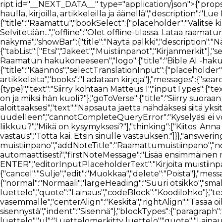
ript id="__NEXT_DATA__" type="application/json">{"props":{"pageProps":{"_nextI18Next":{"initialI18nStore":{"fi":{"bible":{"page":{"head":{"title":"Bible AI -raamatunlukija haulla, kirjoilla, artikkeleilla ja äänellä","description":"Lue Raamattua tekoälyn avulla ja etsi kirjoja, lukusuunnitelmia ja artikkeleita äänelläsi"},"bibleReader":{"title":"Raamattu","bookSelect":{"placeholder":"Valitse kirja"},"chapterSelect":{"placeholder":"Valitse luku"},"errors":{"chapterLoading":"Virhe luvun lataamisessa. Selvitetään...","offline":"Olet offline-tilassa. Lataa raamatunkäännös ennen kuin siirryt offline-tilaan, jotta voit lukea sitä täällä."},"sidebarViewPicker":{"heading":"Valitse näkymä","showBar":{"title":"Näytä palkki","description":"Näytä aina"},"hideBar":{"title":"Piilota palkki","description":"Näytä vain, kun jae on valittu"}},"readerTabSection":{"tabList":["Etsi","Jakeet","Muistiinpanot","Kirjanmerkit"],"searchBlock":{"tabList":["Jakeet","Artikkelit","Kirjat","Dokumentit","Media"],"heading":"Tutustu edistyneimpään Raamatun hakukoneeseen","logo":{"title":"Bible AI -hakukonelogo"},"betaTag":"Beta","input":{"placeholder":"Kysy Bible AI:lta"},"translationSelector":{"title":"Käännös","selectTranslationInput":{"placeholder":"Valitse käännös"}},"trendingSearch":{"title":"Tutustu trendaaviin hakuihin"},"loading":{"articles":"Ladataan artikkeleita","books":"Ladataan kirjoja"},"messages":{"searchError":"Tapahtui virhe. Yritä uudelleen."},"introCards":{"navigate":{"title":"Navigoi Raamattua käyttäen {type}","text":"Siirry kohtaan Matteus 1","inputTypes":{"text":"teksti","voice":"äänesi"}},"question":{"title":"Kysy mikä tahansa Raamattuun liittyvä kysymys","text":"Kuka Jeesus on ja miksi hän kuoli?"},"goToVerse":{"title":"Siirry suoraan jakeisiin","text":"Napsauta avustajan vastauksia navigoidaksesi Raamatussa"},"selectVerse":{"title":"Valitse jae aloittaaksesi","text":"Napsauta jaetta nähdäksesi siitä yksityiskohtaisen yleiskatsauksen"}},"assistant":{"messages":{"error":"Pahoittelut, tapahtui virhe, yritän uudelleen","cannotCompleteQueryError":"Kyselyäsi ei voitu suorittaa loppuun, yritä myöhemmin uudelleen.","start":["Hei, kuinka voin auttaa?","Mitä mielessäsi liikkuu?","Mikä on kysymyksesi?"],"thinking":["Kiitos. Anna minun miettiä sitä.","Etsin sinulle vastauksen.","Loistava kysymys, anna minulle muutama sekunti aikaa löytää vastaus","Totta kai. Etsin sinulle vastauksen."]}},"answering":"Laaditaan vastausta…"},"notes":{"addNote":"Lisää muistiinpano","addNoteTitle":"Raamattumuistiinpano","noteTagsTitle":"Muistiinpanotunnisteet","autosaveMessage":"Muistiinpanot tallennetaan automaattisesti","firstNoteMessage":"Lisää ensimmäinen muistiinpanosi","noteTitleInput":"Muistiinpanon otsikko","tagInputPlaceholder":"Lisää uusi tunniste painamalla ENTER","editorInputPlaceholderText":"Kirjoita muistiinpanosi tähän...","loginCard":{"text":"Nähdäksesi muistiinpanosi, kirjaudu sisään tai rekisteröidy"},"btn":{"cancel":"Sulje","edit":"Muokkaa","delete":"Poista"},"messages":{"addNoteTitleError":"Muistiinpanoa ei voi lisätä ilman otsikkoa"},"dropdown":{"textFormat":{"normal":"Normaali","largeHeading":"Suuri otsikko","smallHeading":"Pieni otsikko","bulletList":"Luettelomerkkiluettelo","numberedList":"Numeroitu luettelo","quote":"Lainaus","codeBlock":"Koodilohko"},"textAlignment":{"buttonLabel":"Tekstin tasaamisen muotoiluasetukset","leftAlign":"Tasaa vasemmalle","centerAlign":"Keskitä","rightAlign":"Tasaa