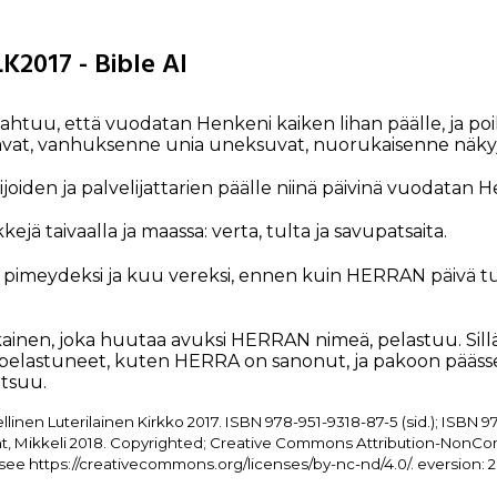
LK2017 - Bible AI
ahtuu, että vuodatan Henkeni kaiken lihan päälle, ja po
vat, vanhuksenne unia uneksuvat, nuorukaisenne näkyj
joiden ja palvelijattarien päälle niinä päivinä vuodatan H
ä taivaalla ja maassa: verta, tulta ja savupatsaita.
imeydeksi ja kuu vereksi, ennen kuin HERRAN päivä tule
ainen, joka huutaa avuksi HERRAN nimeä, pelastuu. Sillä 
 pelastuneet, kuten HERRA on sanonut, ja pakoon pääss
tsuu.
nen Luterilainen Kirkko 2017. ISBN 978-951-9318-87-5 (sid.); ISBN 9
Print, Mikkeli 2018. Copyrighted; Creative Commons Attribution-NonC
see https://creativecommons.org/licenses/by-nc-nd/4.0/. eversion: 2