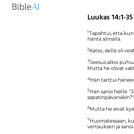
Luukas 14:1-35
1
Tapahtui, että kun 
häntä silmällä.
2
Katso, siellä oli v
3
Jeesus alkoi puhua 
Mutta he olivat vaiti
4
Hän tarttui häneen
5
Hän sanoi heille: "
sapatinpäivänäkin?"
6
Mutta he eivät ky
7
Huomatessaan, kuin
vertauksen ja sanoi 