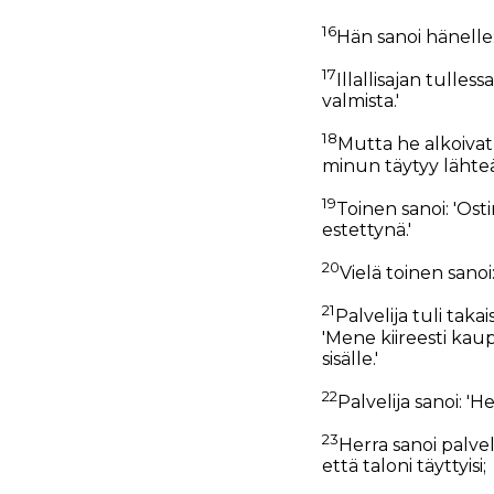
16
Hän sanoi hänelle: 
17
Illallisajan tulles
valmista.'
18
Mutta he alkoivat 
minun täytyy lähteä
19
Toinen sanoi: 'Ost
estettynä.'
20
Vielä toinen sanoi
21
Palvelija tuli takai
'Mene kiireesti kaup
sisälle.'
22
Palvelija sanoi: 'He
23
Herra sanoi palveli
että taloni täyttyisi;