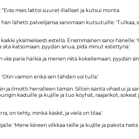
"Eräs mies laittoi suuret illalliset ja kutsui monta.
sa hän lähetti palvelijansa sanomaan kutsutuille: 'Tulkaa, si
kaikki yksimielisesti estellä. Ensimmäinen sanoi hänelle: 'O
 sitä katsomaan; pyydän sinua, pidä minut estettynä.'
in viisi paria härkiä ja menen niitä kokeilemaan; pyydän si
: 'Otin vaimon enkä sen tähden voi tulla.'
sin ja ilmoitti herralleen tämän. Silloin isäntä vihastui ja sa
ungin kaduille ja kujille ja tuo köyhät, raajarikot, sokea
rra, on tehty, minkä käskit, ja vielä on tilaa.'
jalle: 'Mene kiireen vilkkaa teille ja kujille ja pakota heit