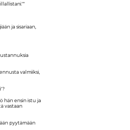
lallistani.'"
iään ja sisariaan,
 kustannuksia
nnusta valmiiksi,
'?
ö hän ensin istu ja
tä vastaan
tilään pyytämään