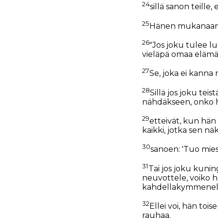
24
sillä sanon teille, 
25
Hänen mukanaan ku
26
"Jos joku tulee luo
vieläpä omaa elämää
27
Se, joka ei kanna 
28
Sillä jos joku te
nähdäkseen, onko hä
29
etteivät, kun hän
kaikki, jotka sen näk
30
sanoen: 'Tuo mies
31
Tai jos joku kunin
neuvottele, voiko 
kahdellakymmenell
32
Ellei voi, hän to
rauhaa.