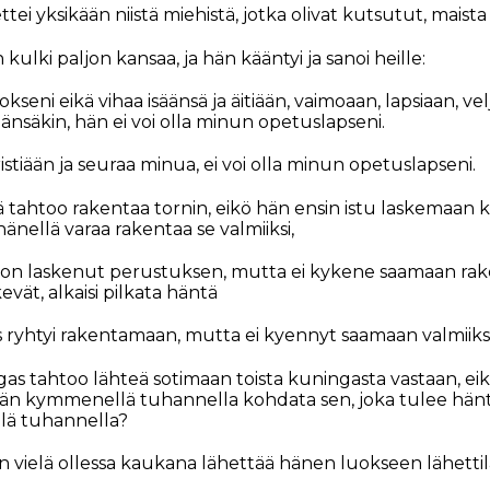
ettei yksikään niistä miehistä, jotka olivat kutsutut, maista il
lki paljon kansaa, ja hän kääntyi ja sanoi heille:
kseni eikä vihaa isäänsä ja äitiään, vaimoaan, lapsiaan, velj
nsäkin, hän ei voi olla minun opetuslapseni.
ristiään ja seuraa minua, ei voi olla minun opetuslapseni.
istä tahtoo rakentaa tornin, eikö hän ensin istu laskemaan
nellä varaa rakentaa se valmiiksi,
 on laskenut perustuksen, mutta ei kykene saamaan rake
evät, alkaisi pilkata häntä
 ryhtyi rakentamaan, mutta ei kyennyt saamaan valmiiksi
gas tahtoo lähteä sotimaan toista kuningasta vastaan, eik
hän kymmenellä tuhannella kohdata sen, joka tulee hän
ä tuhannella?
isen vielä ollessa kaukana lähettää hänen luokseen lähet