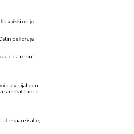
llä kaikki on jo
stin pellon, ja
nua, pidä minut
noi palvelijalleen:
t ja rammat tänne
ä tulemaan sisälle,