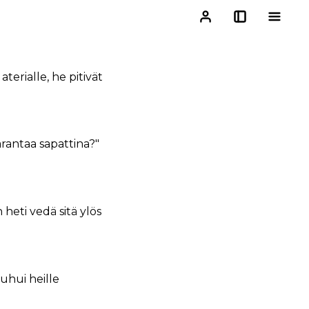
terialle, he pitivät
parantaa sapattina?"
 heti vedä sitä ylös
uhui heille