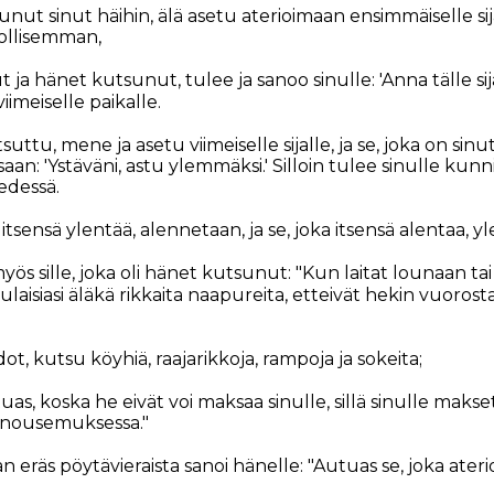
ut sinut häihin, älä asetu aterioimaan ensimmäiselle sijall
ollisemman,
ut ja hänet kutsunut, tulee ja sanoo sinulle: 'Anna tälle sij
iimeiselle paikalle.
uttu, mene ja asetu viimeiselle sijalle, ja se, joka on si
ssaan: 'Ystäväni, astu ylemmäksi.' Silloin tulee sinulle kunn
edessä.
a itsensä ylentää, alennetaan, ja se, joka itsensä alentaa, y
s sille, joka oli hänet kutsunut: "Kun laitat lounaan tai i
sukulaisiasi äläkä rikkaita naapureita, etteivät hekin vuorost
ot, kutsu köyhiä, raajarikkoja, rampoja ja sokeita;
tuas, koska he eivät voi maksaa sinulle, sillä sinulle maks
snousemuksessa."
eräs pöytävieraista sanoi hänelle: "Autuas se, joka ater