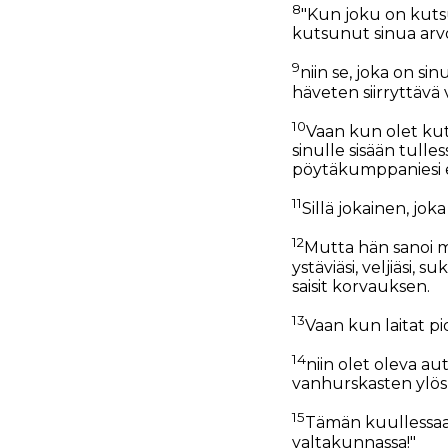
8
"Kun joku on kutsun
kutsunut sinua arv
9
niin se, joka on sin
häveten siirryttävä v
10
Vaan kun olet kuts
sinulle sisään tulle
pöytäkumppaniesi 
11
Sillä jokainen, jok
12
Mutta hän sanoi myö
ystäviäsi, veljiäsi, 
saisit korvauksen.
13
Vaan kun laitat pid
14
niin olet oleva au
vanhurskasten ylö
15
Tämän kuullessaan 
valtakunnassa!"