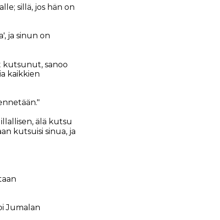
e; sillä, jos hän on
a', ja sinun on
nut kutsunut, sanoo
ia kaikkien
lennetään."
llallisen, älä kutsu
aan kutsuisi sinua, ja
etaan
ioi Jumalan