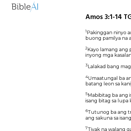
Amos 3:1-14 TG
1
Pakinggan ninyo ang
buong pamilya na ak
2
Kayo lamang ang pi
inyong mga kasalan
3
Lalakad bang mag
4
Umaatungal ba ang
batang leon sa ka
5
Mabibitag ba ang 
isang bitag sa lup
6
Tutunog ba ang tr
ang sakuna sa isan
7
Tiyak na walang 