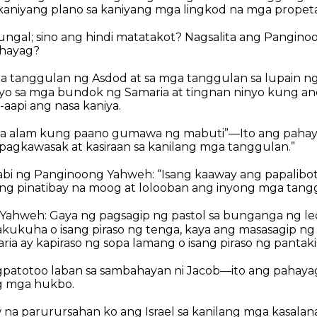
aniyang plano sa kaniyang mga lingkod na mga propeta
ngal; sino ang hindi matatakot? Nagsalita ang Pangino
ahayag?
a tanggulan ng Asdod at sa mga tanggulan sa lupain ng E
yo sa mga bundok ng Samaria at tingnan ninyo kung a
aapi ang nasa kaniya.
ila alam kung paano gumawa ng mabuti”—Ito ang paha
 pagkawasak at kasiraan sa kanilang mga tanggulan.”
asabi ng Panginoong Yahweh: “Isang kaaway ang papalibot
ng pinatibay na moog at lolooban ang inyong mga tang
ni Yahweh: Gaya ng pagsagip ng pastol sa bunganga ng l
kukuha o isang piraso ng tenga, kaya ang masasagip ng 
ria ay kapiraso ng sopa lamang o isang piraso ng pantaki
patotoo laban sa sambahayan ni Jacob—ito ang pahay
g mga hukbo.
 na parurursahan ko ang Israel sa kanilang mga kasala