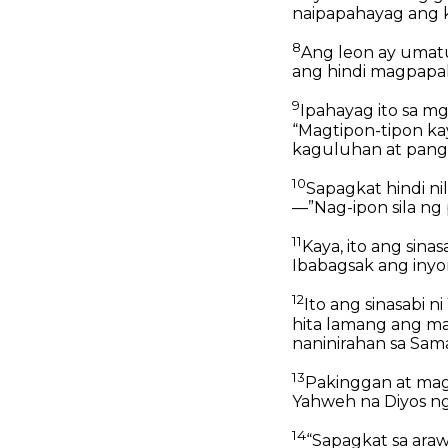
naipapahayag ang k
8
Ang leon ay umatu
ang hindi magpap
9
Ipahayag ito sa mg
“Magtipon-tipon ka
kaguluhan at pang-
10
Sapagkat hindi n
—”Nag-ipon sila ng
11
Kaya, ito ang sin
Ibabagsak ang inyo
12
Ito ang sinasabi 
hita lamang ang ma
naninirahan sa Sama
13
Pakinggan at mag
Yahweh na Diyos n
14
“Sapagkat sa araw