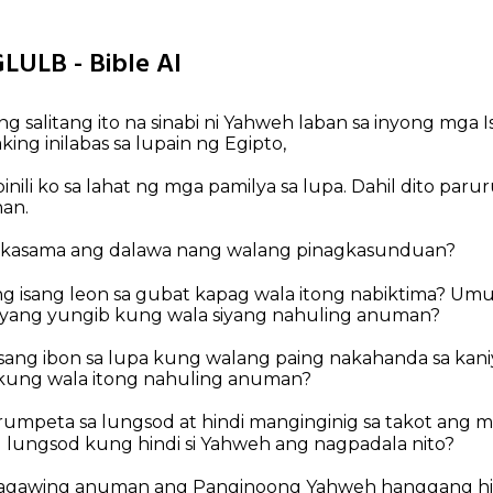
LULB - Bible AI
 salitang ito na sinabi ni Yahweh laban sa inyong mga Isr
ing inilabas sa lupain ng Egipto,
nili ko sa lahat ng mga pamilya sa lupa. Dahil dito paru
an.
kasama ang dalawa nang walang pinagkasunduan?
 isang leon sa gubat kapag wala itong nabiktima? Umu
niyang yungib kung wala siyang nahuling anuman?
isang ibon sa lupa kung walang paing nakahanda sa kaniy
a kung wala itong nahuling anuman?
umpeta sa lungsod at hindi manginginig sa takot ang m
g lungsod kung hindi si Yahweh ang nagpadala nito?
gagawing anuman ang Panginoong Yahweh hanggang hin