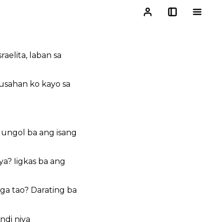
aelita, laban sa
rusahan ko kayo sa
ungol ba ang isang
a? Iigkas ba ang
ga tao? Darating ba
di niya