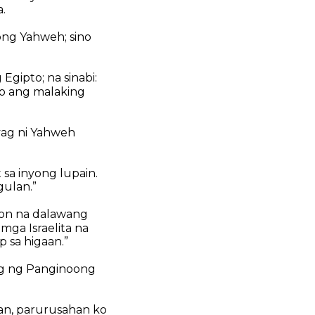
.
ong Yahweh; sino
gipto; na sinabi:
no ang malaking
yag ni Yahweh
 sa inyong lupain.
gulan.”
eon na dalawang
mga Israelita na
p sa higaan.”
ag ng Panginoong
nan, parurusahan ko