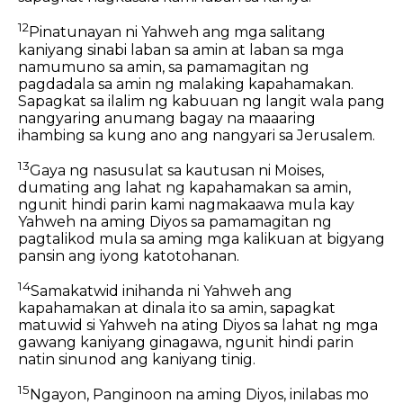
12
Pinatunayan ni Yahweh ang mga salitang
kaniyang sinabi laban sa amin at laban sa mga
namumuno sa amin, sa pamamagitan ng
pagdadala sa amin ng malaking kapahamakan.
Sapagkat sa ilalim ng kabuuan ng langit wala pang
nangyaring anumang bagay na maaaring
ihambing sa kung ano ang nangyari sa Jerusalem.
13
Gaya ng nasusulat sa kautusan ni Moises,
dumating ang lahat ng kapahamakan sa amin,
ngunit hindi parin kami nagmakaawa mula kay
Yahweh na aming Diyos sa pamamagitan ng
pagtalikod mula sa aming mga kalikuan at bigyang
pansin ang iyong katotohanan.
14
Samakatwid inihanda ni Yahweh ang
kapahamakan at dinala ito sa amin, sapagkat
matuwid si Yahweh na ating Diyos sa lahat ng mga
gawang kaniyang ginagawa, ngunit hindi parin
natin sinunod ang kaniyang tinig.
15
Ngayon, Panginoon na aming Diyos, inilabas mo