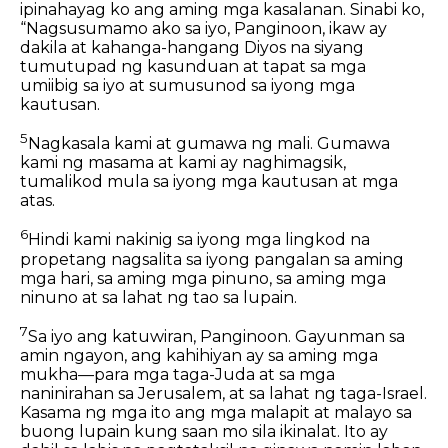
ipinahayag ko ang aming mga kasalanan. Sinabi ko,
“Nagsusumamo ako sa iyo, Panginoon, ikaw ay
dakila at kahanga-hangang Diyos na siyang
tumutupad ng kasunduan at tapat sa mga
umiibig sa iyo at sumusunod sa iyong mga
kautusan.
5
Nagkasala kami at gumawa ng mali. Gumawa
kami ng masama at kami ay naghimagsik,
tumalikod mula sa iyong mga kautusan at mga
atas.
6
Hindi kami nakinig sa iyong mga lingkod na
propetang nagsalita sa iyong pangalan sa aming
mga hari, sa aming mga pinuno, sa aming mga
ninuno at sa lahat ng tao sa lupain.
7
Sa iyo ang katuwiran, Panginoon. Gayunman sa
amin ngayon, ang kahihiyan ay sa aming mga
mukha—para mga taga-Juda at sa mga
naninirahan sa Jerusalem, at sa lahat ng taga-Israel.
Kasama ng mga ito ang mga malapit at malayo sa
buong lupain kung saan mo sila ikinalat. Ito ay