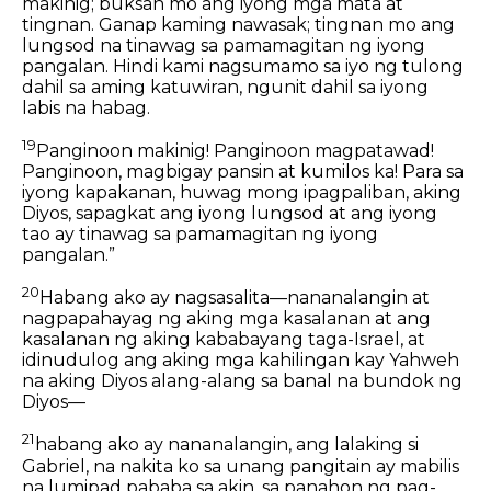
makinig; buksan mo ang iyong mga mata at
tingnan. Ganap kaming nawasak; tingnan mo ang
lungsod na tinawag sa pamamagitan ng iyong
pangalan. Hindi kami nagsumamo sa iyo ng tulong
dahil sa aming katuwiran, ngunit dahil sa iyong
labis na habag.
19
Panginoon makinig! Panginoon magpatawad!
Panginoon, magbigay pansin at kumilos ka! Para sa
iyong kapakanan, huwag mong ipagpaliban, aking
Diyos, sapagkat ang iyong lungsod at ang iyong
tao ay tinawag sa pamamagitan ng iyong
pangalan.”
20
Habang ako ay nagsasalita—nananalangin at
nagpapahayag ng aking mga kasalanan at ang
kasalanan ng aking kababayang taga-Israel, at
idinudulog ang aking mga kahilingan kay Yahweh
na aking Diyos alang-alang sa banal na bundok ng
Diyos—
21
habang ako ay nananalangin, ang lalaking si
Gabriel, na nakita ko sa unang pangitain ay mabilis
na lumipad pababa sa akin, sa panahon ng pag-