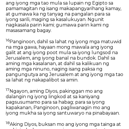
ang iyong mga tao mula sa lupain ng Egipto sa
pamamagitan ng isang makapangyarihang kamay,
at gumawa ka ng tanyag na pangalan para sa
iyong sarili, maging sa kasalukuyan. Ngunit
nagkasala parin kami; gumawa parin kami ng
masasamang bagay.
16
Panginoon, dahil sa lahat ng iyong mga matuwid
na mga gawa, hayaan mong mawala ang iyong
galit at ang iyong poot mula sa iyong lungsod na
Jerusalem, ang iyong banal na bundok. Dahil sa
aming mga kasalanan, at dahil sa kalikuan ng
aming mga ninuno, naging isang paksa ng
pangungutya ang Jerusalem at ang iyong mga tao
sa lahat ng nakapalibot sa amin.
17
Ngayon, aming Diyos, pakinggan mo ang
dalangin ng iyong lingkod at sa kaniyang
pagsusumamo para sa habag; para sa iyong
kapakanan, Panginoon, pagliwanagin mo ang
iyong mukha sa iyong santuwaryo na pinabayaan.
18
Aking Diyos, buksan mo ang iyong mga tainga at