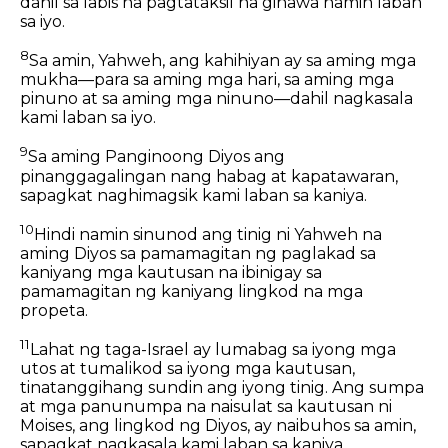
dahil sa labis na pagtataksil na ginawa namin laban
sa iyo.
8
Sa amin, Yahweh, ang kahihiyan ay sa aming mga
mukha—para sa aming mga hari, sa aming mga
pinuno at sa aming mga ninuno—dahil nagkasala
kami laban sa iyo.
9
Sa aming Panginoong Diyos ang
pinanggagalingan nang habag at kapatawaran,
sapagkat naghimagsik kami laban sa kaniya.
10
Hindi namin sinunod ang tinig ni Yahweh na
aming Diyos sa pamamagitan ng paglakad sa
kaniyang mga kautusan na ibinigay sa
pamamagitan ng kaniyang lingkod na mga
propeta.
11
Lahat ng taga-Israel ay lumabag sa iyong mga
utos at tumalikod sa iyong mga kautusan,
tinatanggihang sundin ang iyong tinig. Ang sumpa
at mga panunumpa na naisulat sa kautusan ni
Moises, ang lingkod ng Diyos, ay naibuhos sa amin,
sapagkat nagkasala kami laban sa kaniya.