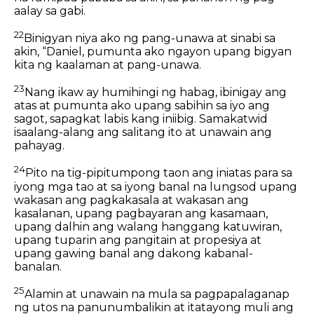
aalay sa gabi.
22
Binigyan niya ako ng pang-unawa at sinabi sa
akin, “Daniel, pumunta ako ngayon upang bigyan
kita ng kaalaman at pang-unawa.
23
Nang ikaw ay humihingi ng habag, ibinigay ang
atas at pumunta ako upang sabihin sa iyo ang
sagot, sapagkat labis kang iniibig. Samakatwid
isaalang-alang ang salitang ito at unawain ang
pahayag.
24
Pito na tig-pipitumpong taon ang iniatas para sa
iyong mga tao at sa iyong banal na lungsod upang
wakasan ang pagkakasala at wakasan ang
kasalanan, upang pagbayaran ang kasamaan,
upang dalhin ang walang hanggang katuwiran,
upang tuparin ang pangitain at propesiya at
upang gawing banal ang dakong kabanal-
banalan.
25
Alamin at unawain na mula sa pagpapalaganap
ng utos na panunumbalikin at itatayong muli ang