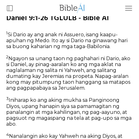
Daniel 9:1-26 TGLULB - Bible AI
1
Si Dario ay ang anak ni Assuero, isang kaapu-
apuhan ng Medo. Ito ay si Dario na ginawang hari
sa buong kaharian ng mga taga-Babilonia.
2
Ngayon sa unang taon ng paghahari ni Dario, ako
si Daniel, ay pinag-aaralan ko ang mga aklat na
naglalaman ng salita ni Yahweh, ang salitang
dumating kay Jeremias na propeta. Napag-aralan
kong may pitumpung taon hanggang sa matapos
ang pagpapabaya sa Jerusalem.
3
Iniharap ko ang aking mukha sa Panginoong
Diyos, upang hanapin siya sa pamamagitan ng
panalangin at mga kahilingan, ng pag-aayuno, at
pagsuot ng magaspang na tela at pag-upo sa mga
abo.
4
Nanalangin ako kay Yahweh na aking Diyos, at