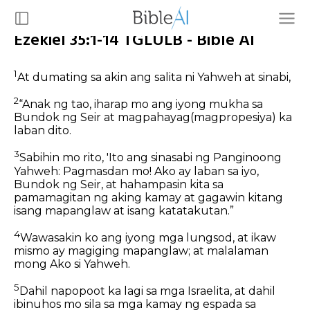
Ezekiel 35:1-14 TGLULB - Bible AI
1
At dumating sa akin ang salita ni Yahweh at sinabi,
2
“Anak ng tao, iharap mo ang iyong mukha sa
Bundok ng Seir at magpahayag(magpropesiya) ka
laban dito.
3
Sabihin mo rito, 'Ito ang sinasabi ng Panginoong
Yahweh: Pagmasdan mo! Ako ay laban sa iyo,
Bundok ng Seir, at hahampasin kita sa
pamamagitan ng aking kamay at gagawin kitang
isang mapanglaw at isang katatakutan.”
4
Wawasakin ko ang iyong mga lungsod, at ikaw
mismo ay magiging mapanglaw; at malalaman
mong Ako si Yahweh.
5
Dahil napopoot ka lagi sa mga Israelita, at dahil
ibinuhos mo sila sa mga kamay ng espada sa