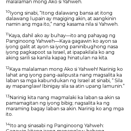
malalaman mong Ako si Yahweh.
10
Iyong sinabi, “Itong dalawang bansa at itong
dalawang lupain ay magiging akin, at aangkinin
namin ang mga ito,” nang kasama nila si Yahweh.
11
Kaya, dahil ako ay buhay—ito ang pahayag ng
Panginoong Yahweh—Kaya gagawin ko ayon sa
iyong galit at ayon sa iyong paninibughong nasa
iyong pagkapoot sa Israel, at ipapakilala ko ang
aking sarili sa kanila kapag hinatulan na kita.
12
Kaya malalaman mong Ako si Yahweh! Narinig ko
lahat ang iyong pang-aalipusta nang magsalita ka
laban sa mga kabundukan ng Israel at sinabi, “ Sila
ay mapanglaw! Ibinigay sila sa atin upang lamunin.”
13
Narinig kita nang magmalaki ka laban sa akin sa
pamamagitan ng iyong bibig; nagsalita ka ng
maraming bagay laban sa akin. Narinig ko ang mga
ito.
14
Ito ang sinasabi ng Panginoong Yahweh: