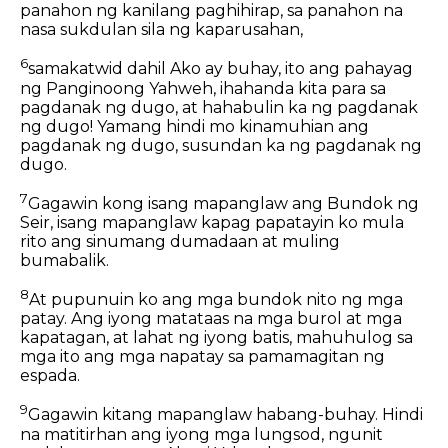
panahon ng kanilang paghihirap, sa panahon na
nasa sukdulan sila ng kaparusahan,
6
samakatwid dahil Ako ay buhay, ito ang pahayag
ng Panginoong Yahweh, ihahanda kita para sa
pagdanak ng dugo, at hahabulin ka ng pagdanak
ng dugo! Yamang hindi mo kinamuhian ang
pagdanak ng dugo, susundan ka ng pagdanak ng
dugo.
7
Gagawin kong isang mapanglaw ang Bundok ng
Seir, isang mapanglaw kapag papatayin ko mula
rito ang sinumang dumadaan at muling
bumabalik.
8
At pupunuin ko ang mga bundok nito ng mga
patay. Ang iyong matataas na mga burol at mga
kapatagan, at lahat ng iyong batis, mahuhulog sa
mga ito ang mga napatay sa pamamagitan ng
espada.
9
Gagawin kitang mapanglaw habang-buhay. Hindi
na matitirhan ang iyong mga lungsod, ngunit