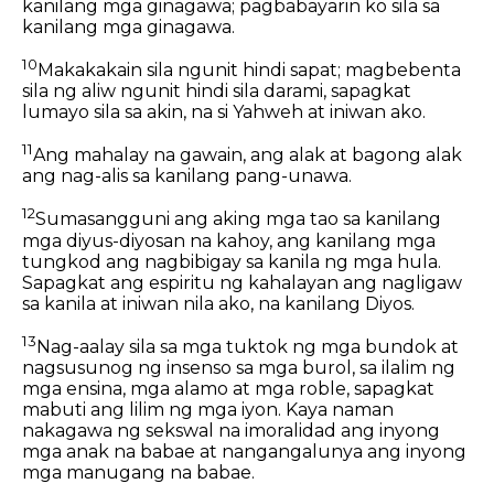
kanilang mga ginagawa; pagbabayarin ko sila sa
kanilang mga ginagawa.
10
Makakakain sila ngunit hindi sapat; magbebenta
sila ng aliw ngunit hindi sila darami, sapagkat
lumayo sila sa akin, na si Yahweh at iniwan ako.
11
Ang mahalay na gawain, ang alak at bagong alak
ang nag-alis sa kanilang pang-unawa.
12
Sumasangguni ang aking mga tao sa kanilang
mga diyus-diyosan na kahoy, ang kanilang mga
tungkod ang nagbibigay sa kanila ng mga hula.
Sapagkat ang espiritu ng kahalayan ang nagligaw
sa kanila at iniwan nila ako, na kanilang Diyos.
13
Nag-aalay sila sa mga tuktok ng mga bundok at
nagsusunog ng insenso sa mga burol, sa ilalim ng
mga ensina, mga alamo at mga roble, sapagkat
mabuti ang lilim ng mga iyon. Kaya naman
nakagawa ng sekswal na imoralidad ang inyong
mga anak na babae at nangangalunya ang inyong
mga manugang na babae.