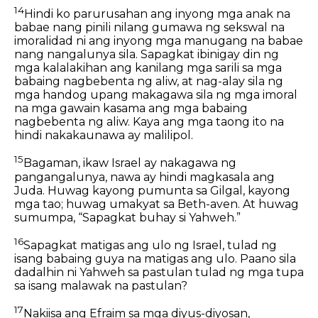
14
Hindi ko parurusahan ang inyong mga anak na
babae nang pinili nilang gumawa ng sekswal na
imoralidad ni ang inyong mga manugang na babae
nang nangalunya sila. Sapagkat ibinigay din ng
mga kalalakihan ang kanilang mga sarili sa mga
babaing nagbebenta ng aliw, at nag-alay sila ng
mga handog upang makagawa sila ng mga imoral
na mga gawain kasama ang mga babaing
nagbebenta ng aliw. Kaya ang mga taong ito na
hindi nakakaunawa ay malilipol.
15
Bagaman, ikaw Israel ay nakagawa ng
pangangalunya, nawa ay hindi magkasala ang
Juda. Huwag kayong pumunta sa Gilgal, kayong
mga tao; huwag umakyat sa Beth-aven. At huwag
sumumpa, “Sapagkat buhay si Yahweh.”
16
Sapagkat matigas ang ulo ng Israel, tulad ng
isang babaing guya na matigas ang ulo. Paano sila
dadalhin ni Yahweh sa pastulan tulad ng mga tupa
sa isang malawak na pastulan?
17
Nakiisa ang Efraim sa mga diyus-diyosan,