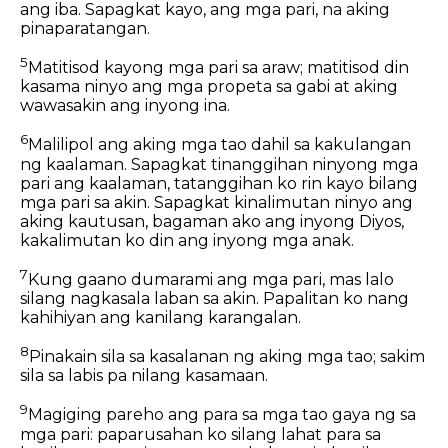
ang iba. Sapagkat kayo, ang mga pari, na aking
pinaparatangan.
5
Matitisod kayong mga pari sa araw; matitisod din
kasama ninyo ang mga propeta sa gabi at aking
wawasakin ang inyong ina.
6
Malilipol ang aking mga tao dahil sa kakulangan
ng kaalaman. Sapagkat tinanggihan ninyong mga
pari ang kaalaman, tatanggihan ko rin kayo bilang
mga pari sa akin. Sapagkat kinalimutan ninyo ang
aking kautusan, bagaman ako ang inyong Diyos,
kakalimutan ko din ang inyong mga anak.
7
Kung gaano dumarami ang mga pari, mas lalo
silang nagkasala laban sa akin. Papalitan ko nang
kahihiyan ang kanilang karangalan.
8
Pinakain sila sa kasalanan ng aking mga tao; sakim
sila sa labis pa nilang kasamaan.
9
Magiging pareho ang para sa mga tao gaya ng sa
mga pari: paparusahan ko silang lahat para sa