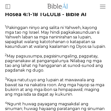
Hosea 4:1-18 TGLULB - Bible AI
1
Pakinggan ninyo ang salita ni Yahweh, kayong
mga tao ng Israel. May hindi pagkakasunduan si
Yahweh laban sa mga naninirahan sa lupain,
sapagkat walang katotohanan o katapatan sa
kasunduan at walang kaalaman ng Diyos sa lupain.
2
May pagsusumpa, pagsisinungaling, pagpatay,
pagnanakaw at pangangalunya. Nilabag ng mga
tao ang lahat ng hangganan at sunod-sunod ang
pagdanak ng dugo.
3
Kaya natutuyo ang lupain at mawawala ang
bawat isa na nakatira roon. Ang mga hayop sa mga
bukirin at ang mga ibon sa himpapawid; maging
ang mga isda sa dagat ay kukunin.
4
Ngunit huwag payagang magsakdal ang
sinuman; huwag hayaang paratangan ng sinuman