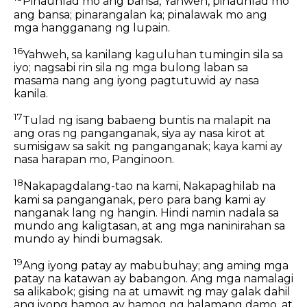
Pinaunlad mo ang bansa, Yahweh, pinaunlad mo
ang bansa; pinarangalan ka; pinalawak mo ang
mga hangganang ng lupain.
16
Yahweh, sa kanilang kaguluhan tumingin sila sa
iyo; nagsabi rin sila ng mga bulong laban sa
masama nang ang iyong pagtutuwid ay nasa
kanila.
17
Tulad ng isang babaeng buntis na malapit na
ang oras ng panganganak, siya ay nasa kirot at
sumisigaw sa sakit ng panganganak; kaya kami ay
nasa harapan mo, Panginoon.
18
Nakapagdalang-tao na kami, Nakapaghilab na
kami sa panganganak, pero para bang kami ay
nanganak lang ng hangin. Hindi namin nadala sa
mundo ang kaligtasan, at ang mga naninirahan sa
mundo ay hindi bumagsak.
19
Ang iyong patay ay mabubuhay; ang aming mga
patay na katawan ay babangon. Ang mga namalagi
sa alikabok; gising na at umawit ng may galak dahil
ang iyong hamog ay hamog ng halamang damo, at