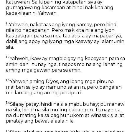
katuwiran. Sa lupain ng katapatan siya ay
gumagawa ng kasamaan at hindi nakikita ang
kadakilaan ni Yahweh.
11
Yahweh, nakataas ang iyong kamay, pero hindi
nila ito napapansin. Pero makikita nila ang iyon
kasigasigan para sa mga tao at sila ay mapapahiya,
dahil ang apoy ng iyong mga kaaway ay lalamunin
sila.
12
Yahweh, ikaw ay magbibigay ng kapayaan para sa
amin, dahil tunay nga, tinapos mo na ang lahat ng
aming mga gawain para sa amin.
13
Yahweh aming Diyos, ang ibang mga pinuno
maliban sa iyo ay namuno sa amin, pero pangalan
mo lamang ang aming pinupuri.
14
Sila ay patay, hindi na sila mabubuhay; pumanaw
na sila, hindi na sila muling babangon. Tunay nga,
na dumating ka sa paghuhukom at winasak sila, at
pinatay ang bawat alaala nila.
15