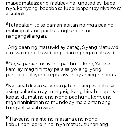
mapagmataas; ang matibay na lungsod ay ibaba
niya, kaniyang ibababa sa lupa; ipapantay niya ito sa
alikabok.
6
Tatapakan ito sa pamamagitan ng mga paa ng
mahirap at ang pagtutungtungan ng
nangangailangan.
7
Ang daan ng matuwid ay patag, Siyang Matuwid;
ginawa mong tuwid ang daan ng mga matuwid.
8
Oo, sa paraan ng iyong paghuhukom, Yahweh,
kami ay maghihintay para sa iyo; ang iyong
pangalan at iyong reputasyon ay aming ninanais.
9
Nananabik ako sa iyo sa gabi; oo, ang espiritu sa
aking kalooban ay masigasig kang hinahanap. Dahil
kapag dumating ang iyong paghuhukom, ang
mga naninirahan sa mundo ay malalaman ang
tungkol sa katuwiran.
10
Hayaang makita ng masama ang iyong
kabutihan, pero hindi niya matututunan ang