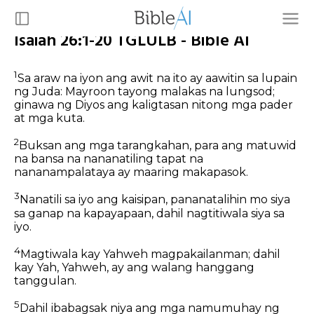
Isaiah 26:1-20 TGLULB - Bible AI
1
Sa araw na iyon ang awit na ito ay aawitin sa lupain
ng Juda: Mayroon tayong malakas na lungsod;
ginawa ng Diyos ang kaligtasan nitong mga pader
at mga kuta.
2
Buksan ang mga tarangkahan, para ang matuwid
na bansa na nananatiling tapat na
nananampalataya ay maaring makapasok.
3
Nanatili sa iyo ang kaisipan, pananatalihin mo siya
sa ganap na kapayapaan, dahil nagtitiwala siya sa
iyo.
4
Magtiwala kay Yahweh magpakailanman; dahil
kay Yah, Yahweh, ay ang walang hanggang
tanggulan.
5
Dahil ibabagsak niya ang mga namumuhay ng