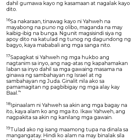
dahil gumawa kayo ng kasamaan at nagalak kayo
dito.
16
Sa nakaraan, tinawag kayo ni Yahweh na
mayabong na puno ng olibo, maganda na may
kaibig-ibig na bunga. Ngunit magsisindi siya ng
apoy dito na katulad ng tunog ng dagundong ng
bagyo, kaya mababali ang mga sanga nito.
17
Sapagkat si Yahweh ng mga hukbo ang
nagtanim sa inyo, ang nag-atas ng kapahamakan
laban sa inyo dahil sa mga gawaing masama na
ginawa ng sambahayan ng Israel at ng
sambahayan ng Juda. Ginalit nila ako sa
pamamagitan ng pagbibigay ng mga alay kay
Baal.”'
18
Ipinaalam ni Yahweh sa akin ang mga bagay na
ito, kaya alam ko ang mga ito. Ikaw Yahweh, ang
nagpakita sa akin ng kanilang mga gawain.
19
Tulad ako ng isang maamong tupa na dinala sa
mangangatay. Hindi ko alam na may binalak sila