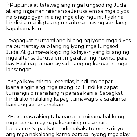
12
Pupunta at tatawag ang mga lungsod ng Juda
at ang mga naninirahan sa Jerusalem sa mga diyos
na pinagbigyan nila ng mga alay, ngunit tiyak na
hindi sila maililigtas ng mga ito sa oras ng kanilang
kapahamakan.
13
Sapagkat dumami ang bilang ng iyong mga diyos
na pumantay sa bilang ng iyong mga lungsod,
Juda. At gumawa kayo ng kahiya-hiyang bilang ng
mga altar sa Jerusalem, mga altar ng insenso para
kay Baal na pumantay sa bilang ng kaniyang mga
lansangan.
14
Kaya ikaw mismo Jeremias, hindi mo dapat
ipanalangin ang mga taong ito. Hindi ka dapat
tumangis o manalangin para sa kanila. Sapagkat
hindi ako makikinig kapag tumawag sila sa akin sa
kanilang kapahamakan.
15
Bakit nasa aking tahanan ang minamahal kong
mga tao na may napakaraming masamang
hangarin? Sapagkat hindi makakatulong sa inyo
ang mga nakalaang karne para sa inyong mga alay