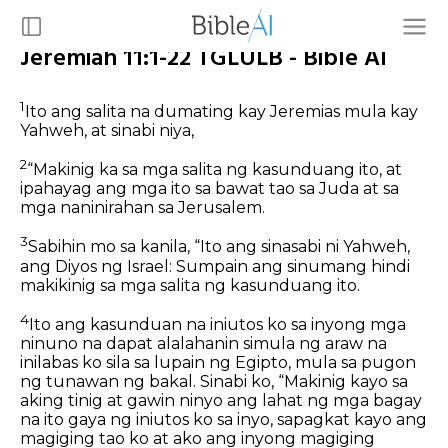
Jeremiah 11:1-22 TGLULB - Bible AI
1
Ito ang salita na dumating kay Jeremias mula kay
Yahweh, at sinabi niya,
2
“Makinig ka sa mga salita ng kasunduang ito, at
ipahayag ang mga ito sa bawat tao sa Juda at sa
mga naninirahan sa Jerusalem.
3
Sabihin mo sa kanila, “Ito ang sinasabi ni Yahweh,
ang Diyos ng Israel: Sumpain ang sinumang hindi
makikinig sa mga salita ng kasunduang ito.
4
Ito ang kasunduan na iniutos ko sa inyong mga
ninuno na dapat alalahanin simula ng araw na
inilabas ko sila sa lupain ng Egipto, mula sa pugon
ng tunawan ng bakal. Sinabi ko, “Makinig kayo sa
aking tinig at gawin ninyo ang lahat ng mga bagay
na ito gaya ng iniutos ko sa inyo, sapagkat kayo ang
magiging tao ko at ako ang inyong magiging