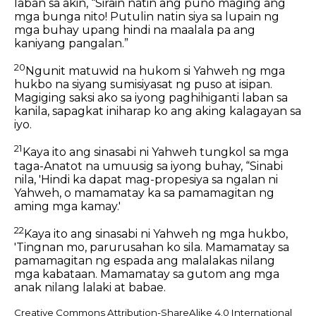
laban sa akin, “Sirain natin ang puno maging ang
mga bunga nito! Putulin natin siya sa lupain ng
mga buhay upang hindi na maalala pa ang
kaniyang pangalan.”
20
Ngunit matuwid na hukom si Yahweh ng mga
hukbo na siyang sumisiyasat ng puso at isipan.
Magiging saksi ako sa iyong paghihiganti laban sa
kanila, sapagkat iniharap ko ang aking kalagayan sa
iyo.
21
Kaya ito ang sinasabi ni Yahweh tungkol sa mga
taga-Anatot na umuusig sa iyong buhay, “Sinabi
nila, 'Hindi ka dapat mag-propesiya sa ngalan ni
Yahweh, o mamamatay ka sa pamamagitan ng
aming mga kamay.'
22
Kaya ito ang sinasabi ni Yahweh ng mga hukbo,
'Tingnan mo, parurusahan ko sila. Mamamatay sa
pamamagitan ng espada ang malalakas nilang
mga kabataan. Mamamatay sa gutom ang mga
anak nilang lalaki at babae.
Creative Commons Attribution-ShareAlike 4.0 International