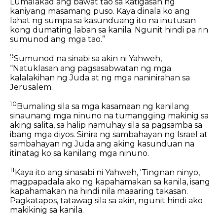
Lumalakad ang bawat tao sa katigasan ng
kaniyang masamang puso. Kaya dinala ko ang
lahat ng sumpa sa kasunduang ito na inutusan
kong dumating laban sa kanila. Ngunit hindi pa rin
sumunod ang mga tao.”
9
Sumunod na sinabi sa akin ni Yahweh,
“Natuklasan ang pagsasabwatan ng mga
kalalakihan ng Juda at ng mga naninirahan sa
Jerusalem.
10
Bumaling sila sa mga kasamaan ng kanilang
sinaunang mga ninuno na tumangging makinig sa
aking salita, sa halip namuhay sila sa pagsamba sa
ibang mga diyos. Sinira ng sambahayan ng Israel at
sambahayan ng Juda ang aking kasunduan na
itinatag ko sa kanilang mga ninuno.
11
Kaya ito ang sinasabi ni Yahweh, 'Tingnan ninyo,
magpapadala ako ng kapahamakan sa kanila, isang
kapahamakan na hindi nila maaaring takasan.
Pagkatapos, tatawag sila sa akin, ngunit hindi ako
makikinig sa kanila.