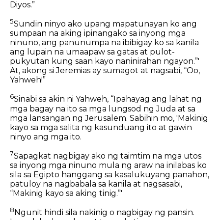
Diyos.”
5
Sundin ninyo ako upang mapatunayan ko ang
sumpaan na aking ipinangako sa inyong mga
ninuno, ang panunumpa na ibibigay ko sa kanila
ang lupain na umaapaw sa gatas at pulot-
pukyutan kung saan kayo naninirahan ngayon.”'
At, akong si Jeremias ay sumagot at nagsabi, “Oo,
Yahweh!”
6
Sinabi sa akin ni Yahweh, “Ipahayag ang lahat ng
mga bagay na ito sa mga lungsod ng Juda at sa
mga lansangan ng Jerusalem. Sabihin mo, 'Makinig
kayo sa mga salita ng kasunduang ito at gawin
ninyo ang mga ito.
7
Sapagkat nagbigay ako ng taimtim na mga utos
sa inyong mga ninuno mula ng araw na inilabas ko
sila sa Egipto hanggang sa kasalukuyang panahon,
patuloy na nagbabala sa kanila at nagsasabi,
“Makinig kayo sa aking tinig.”'
8
Ngunit hindi sila nakinig o nagbigay ng pansin.