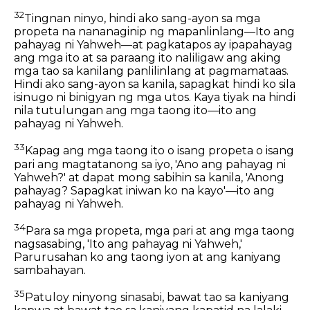
32
Tingnan ninyo, hindi ako sang-ayon sa mga
propeta na nananaginip ng mapanlinlang—Ito ang
pahayag ni Yahweh—at pagkatapos ay ipapahayag
ang mga ito at sa paraang ito naliligaw ang aking
mga tao sa kanilang panlilinlang at pagmamataas.
Hindi ako sang-ayon sa kanila, sapagkat hindi ko sila
isinugo ni binigyan ng mga utos. Kaya tiyak na hindi
nila tutulungan ang mga taong ito—ito ang
pahayag ni Yahweh.
33
Kapag ang mga taong ito o isang propeta o isang
pari ang magtatanong sa iyo, 'Ano ang pahayag ni
Yahweh?' at dapat mong sabihin sa kanila, 'Anong
pahayag? Sapagkat iniwan ko na kayo'—ito ang
pahayag ni Yahweh.
34
Para sa mga propeta, mga pari at ang mga taong
nagsasabing, 'Ito ang pahayag ni Yahweh,'
Parurusahan ko ang taong iyon at ang kaniyang
sambahayan.
35
Patuloy ninyong sinasabi, bawat tao sa kaniyang