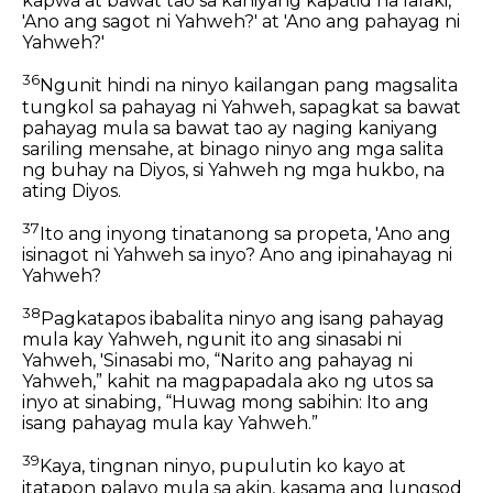
kapwa at bawat tao sa kaniyang kapatid na lalaki,
'Ano ang sagot ni Yahweh?' at 'Ano ang pahayag ni
Yahweh?'
36
Ngunit hindi na ninyo kailangan pang magsalita
tungkol sa pahayag ni Yahweh, sapagkat sa bawat
pahayag mula sa bawat tao ay naging kaniyang
sariling mensahe, at binago ninyo ang mga salita
ng buhay na Diyos, si Yahweh ng mga hukbo, na
ating Diyos.
37
Ito ang inyong tinatanong sa propeta, 'Ano ang
isinagot ni Yahweh sa inyo? Ano ang ipinahayag ni
Yahweh?
38
Pagkatapos ibabalita ninyo ang isang pahayag
mula kay Yahweh, ngunit ito ang sinasabi ni
Yahweh, 'Sinasabi mo, “Narito ang pahayag ni
Yahweh,” kahit na magpapadala ako ng utos sa
inyo at sinabing, “Huwag mong sabihin: Ito ang
isang pahayag mula kay Yahweh.”
39
Kaya, tingnan ninyo, pupulutin ko kayo at
itatapon palayo mula sa akin, kasama ang lungsod