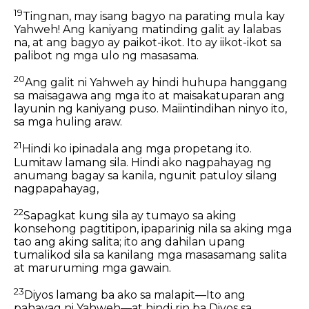
19
Tingnan, may isang bagyo na parating mula kay
Yahweh! Ang kaniyang matinding galit ay lalabas
na, at ang bagyo ay paikot-ikot. Ito ay iikot-ikot sa
palibot ng mga ulo ng masasama.
20
Ang galit ni Yahweh ay hindi huhupa hanggang
sa maisagawa ang mga ito at maisakatuparan ang
layunin ng kaniyang puso. Maiintindihan ninyo ito,
sa mga huling araw.
21
Hindi ko ipinadala ang mga propetang ito.
Lumitaw lamang sila. Hindi ako nagpahayag ng
anumang bagay sa kanila, ngunit patuloy silang
nagpapahayag,
22
Sapagkat kung sila ay tumayo sa aking
konsehong pagtitipon, ipaparinig nila sa aking mga
tao ang aking salita; ito ang dahilan upang
tumalikod sila sa kanilang mga masasamang salita
at maruruming mga gawain.
23
Diyos lamang ba ako sa malapit—Ito ang
pahayag ni Yahweh—at hindi rin ba Diyos sa