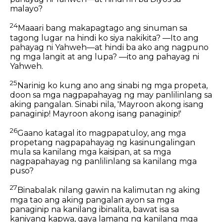
malayo?
24
Maaari bang makapagtago ang sinuman sa
tagong lugar na hindi ko siya nakikita? —Ito ang
pahayag ni Yahweh—at hindi ba ako ang nagpuno
ng mga langit at ang lupa? —ito ang pahayag ni
Yahweh.
25
Narinig ko kung ano ang sinabi ng mga propeta,
doon sa mga nagpapahayag ng may panlilinlang sa
aking pangalan. Sinabi nila, 'Mayroon akong isang
panaginip! Mayroon akong isang panaginip!'
26
Gaano katagal ito magpapatuloy, ang mga
propetang nagpapahayag ng kasinungalingan
mula sa kanilang mga kaisipan, at sa mga
nagpapahayag ng panlilinlang sa kanilang mga
puso?
27
Binabalak nilang gawin na kalimutan ng aking
mga tao ang aking pangalan ayon sa mga
panaginip na kanilang ibinalita, bawat isa sa
kaniyang kapwa, gaya lamang ng kanilang mga