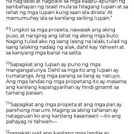
na naglabas at nagbalik sa mga kaapu-apuhan ng
sambahayan ng Israel mula sa hilagang lupain at sa
lahat ng mga lupain kung saan sila dinala.' At
mamumuhay sila sa kanilang sariling lupain.”
9
Tungkol sa mga propeta, nawasak ang aking
puso, at nanginig ang lahat ng aking mga buto.
Naging tulad ako ng isang lasing na lalaki, tulad ng
isang lalaking nadaig ng alak, dahil kay Yahweh at
sa kaniyang mga banal na salita.
10
Sapagkat ang lupain ay puno ng mga
mangangalunya. Dahil sa mga ito ang lupain ay
tumatangis. Ang mga parang sa ilang ay natuyo.
Ang mga landas ng mga propetang ito ay masama;
ang kanilang kapangyarihan ay hindi ginamit sa
tamang paraan.
11
“Sapagkat ang mga propeta at ang mga pari ay
parehong marumi. Maging sa aking tahanan ay
natagpuan ko ang kanilang kasamaan! —ito ang
pahayag ni Yahweh—
12
samakatuwid ang kanilang mga landas ay