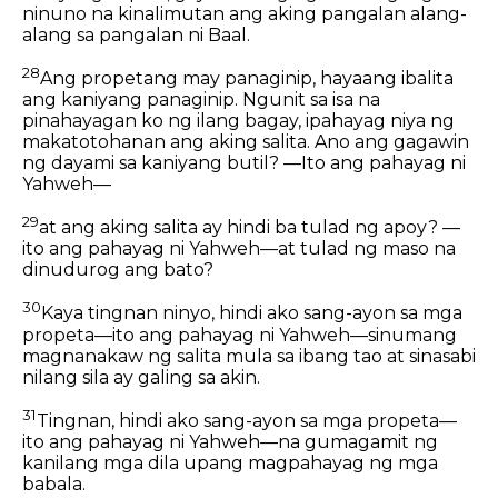
ninuno na kinalimutan ang aking pangalan alang-
alang sa pangalan ni Baal.
28
Ang propetang may panaginip, hayaang ibalita
ang kaniyang panaginip. Ngunit sa isa na
pinahayagan ko ng ilang bagay, ipahayag niya ng
makatotohanan ang aking salita. Ano ang gagawin
ng dayami sa kaniyang butil? —Ito ang pahayag ni
Yahweh—
29
at ang aking salita ay hindi ba tulad ng apoy? —
ito ang pahayag ni Yahweh—at tulad ng maso na
dinudurog ang bato?
30
Kaya tingnan ninyo, hindi ako sang-ayon sa mga
propeta—ito ang pahayag ni Yahweh—sinumang
magnanakaw ng salita mula sa ibang tao at sinasabi
nilang sila ay galing sa akin.
31
Tingnan, hindi ako sang-ayon sa mga propeta—
ito ang pahayag ni Yahweh—na gumagamit ng
kanilang mga dila upang magpahayag ng mga
babala.