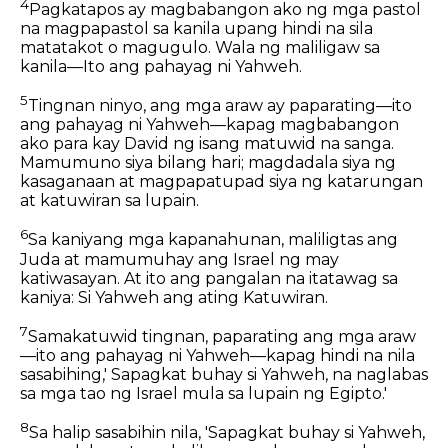
4
Pagkatapos ay magbabangon ako ng mga pastol
na magpapastol sa kanila upang hindi na sila
matatakot o magugulo. Wala ng maliligaw sa
kanila—Ito ang pahayag ni Yahweh.
5
Tingnan ninyo, ang mga araw ay paparating—ito
ang pahayag ni Yahweh—kapag magbabangon
ako para kay David ng isang matuwid na sanga.
Mamumuno siya bilang hari; magdadala siya ng
kasaganaan at magpapatupad siya ng katarungan
at katuwiran sa lupain.
6
Sa kaniyang mga kapanahunan, maliligtas ang
Juda at mamumuhay ang Israel ng may
katiwasayan. At ito ang pangalan na itatawag sa
kaniya: Si Yahweh ang ating Katuwiran.
7
Samakatuwid tingnan, paparating ang mga araw
—ito ang pahayag ni Yahweh—kapag hindi na nila
sasabihing,' Sapagkat buhay si Yahweh, na naglabas
sa mga tao ng Israel mula sa lupain ng Egipto.'
8
Sa halip sasabihin nila, 'Sapagkat buhay si Yahweh,