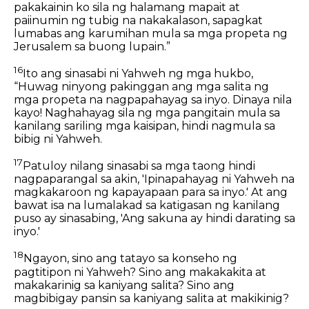
pakakainin ko sila ng halamang mapait at
paiinumin ng tubig na nakakalason, sapagkat
lumabas ang karumihan mula sa mga propeta ng
Jerusalem sa buong lupain.”
16
Ito ang sinasabi ni Yahweh ng mga hukbo,
“Huwag ninyong pakinggan ang mga salita ng
mga propeta na nagpapahayag sa inyo. Dinaya nila
kayo! Naghahayag sila ng mga pangitain mula sa
kanilang sariling mga kaisipan, hindi nagmula sa
bibig ni Yahweh.
17
Patuloy nilang sinasabi sa mga taong hindi
nagpaparangal sa akin, 'Ipinapahayag ni Yahweh na
magkakaroon ng kapayapaan para sa inyo.' At ang
bawat isa na lumalakad sa katigasan ng kanilang
puso ay sinasabing, 'Ang sakuna ay hindi darating sa
inyo.'
18
Ngayon, sino ang tatayo sa konseho ng
pagtitipon ni Yahweh? Sino ang makakakita at
makakarinig sa kaniyang salita? Sino ang
magbibigay pansin sa kaniyang salita at makikinig?