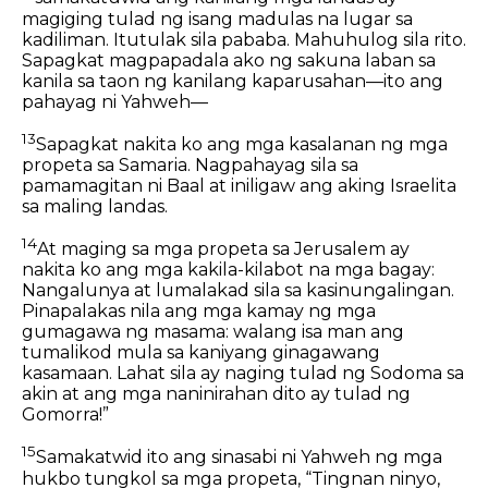
magiging tulad ng isang madulas na lugar sa
kadiliman. Itutulak sila pababa. Mahuhulog sila rito.
Sapagkat magpapadala ako ng sakuna laban sa
kanila sa taon ng kanilang kaparusahan—ito ang
pahayag ni Yahweh—
13
Sapagkat nakita ko ang mga kasalanan ng mga
propeta sa Samaria. Nagpahayag sila sa
pamamagitan ni Baal at iniligaw ang aking Israelita
sa maling landas.
14
At maging sa mga propeta sa Jerusalem ay
nakita ko ang mga kakila-kilabot na mga bagay:
Nangalunya at lumalakad sila sa kasinungalingan.
Pinapalakas nila ang mga kamay ng mga
gumagawa ng masama: walang isa man ang
tumalikod mula sa kaniyang ginagawang
kasamaan. Lahat sila ay naging tulad ng Sodoma sa
akin at ang mga naninirahan dito ay tulad ng
Gomorra!”
15
Samakatwid ito ang sinasabi ni Yahweh ng mga
hukbo tungkol sa mga propeta, “Tingnan ninyo,