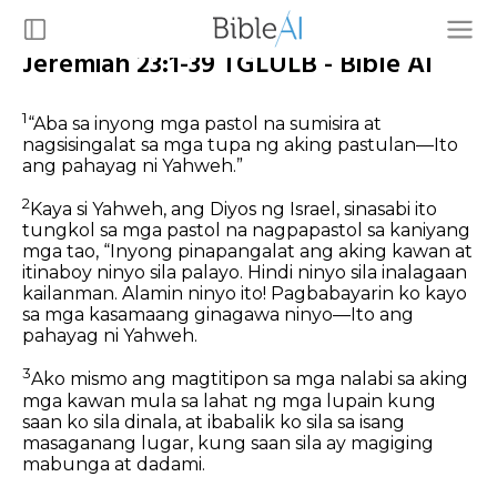
Jeremiah 23:1-39 TGLULB - Bible AI
1
“Aba sa inyong mga pastol na sumisira at
nagsisingalat sa mga tupa ng aking pastulan—Ito
ang pahayag ni Yahweh.”
2
Kaya si Yahweh, ang Diyos ng Israel, sinasabi ito
tungkol sa mga pastol na nagpapastol sa kaniyang
mga tao, “Inyong pinapangalat ang aking kawan at
itinaboy ninyo sila palayo. Hindi ninyo sila inalagaan
kailanman. Alamin ninyo ito! Pagbabayarin ko kayo
sa mga kasamaang ginagawa ninyo—Ito ang
pahayag ni Yahweh.
3
Ako mismo ang magtitipon sa mga nalabi sa aking
mga kawan mula sa lahat ng mga lupain kung
saan ko sila dinala, at ibabalik ko sila sa isang
masaganang lugar, kung saan sila ay magiging
mabunga at dadami.